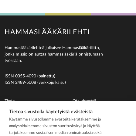
HAMMASLÄÄKÄRILEHTI
Hammaslääkärilehteä julkaisee Hammaslääkäriliitto,
jonka missio on auttaa hammaslääkäriä onnistumaan
työssään.
ISSN 0355-4090 (painettu)
ISSN 2489-5008 (verkkojulkaisu)
Tiede
Ota yhteyttä
Uutiset
Suomen Hammaslääkäriliitto
Tietoa sivustolla käytetyistä evästeistä
Käytämme sivustollamme evästeitä kerätäksemme ja
Ihmiset
analysoidaksemme sivuston suorituskykyä ja käyttöä,
På svenska
tarjotaksemme sosiaalisen median ominaisuuksia sekä