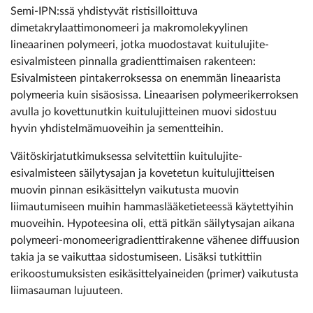
Semi-IPN:ssä yhdistyvät ristisilloittuva
dimetakrylaattimonomeeri ja makromolekyylinen
lineaarinen polymeeri, jotka muodostavat kuitulujite-
esivalmisteen pinnalla gradienttimaisen rakenteen:
Esivalmisteen pintakerroksessa on enemmän lineaarista
polymeeria kuin sisäosissa. Lineaarisen polymeerikerroksen
avulla jo kovettunutkin kuitulujitteinen muovi sidostuu
hyvin yhdistelmämuoveihin ja sementteihin.
Väitöskirjatutkimuksessa selvitettiin kuitulujite-
esivalmisteen säilytysajan ja kovetetun kuitulujitteisen
muovin pinnan esikäsittelyn vaikutusta muovin
liimautumiseen muihin hammaslääketieteessä käytettyihin
muoveihin. Hypoteesina oli, että pitkän säilytysajan aikana
polymeeri-monomeerigradienttirakenne vähenee diffuusion
takia ja se vaikuttaa sidostumiseen. Lisäksi tutkittiin
erikoostumuksisten esikäsittelyaineiden (primer) vaikutusta
liimasauman lujuuteen.