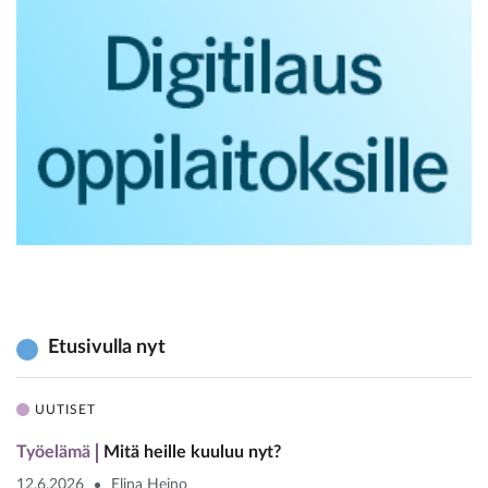
Etusivulla nyt
UUTISET
Työelämä
Mitä heille kuuluu nyt?
12.6.2026
Elina Heino