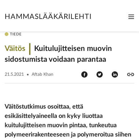
HAMMASLÄÄKÄRILEHTI
Me
Clo
TIEDE
Väitös
Kuitulujitteisen muovin
sidostumista voidaan parantaa
21.5.2021
Aftab Khan
Väitöstutkimus osoittaa, että
esikäsittelyaineella on kyky liuottaa
kuitulujitteisen muovin pintaa, tunkeutua
polymeerirakenteeseen ja poly­meroitua siihen