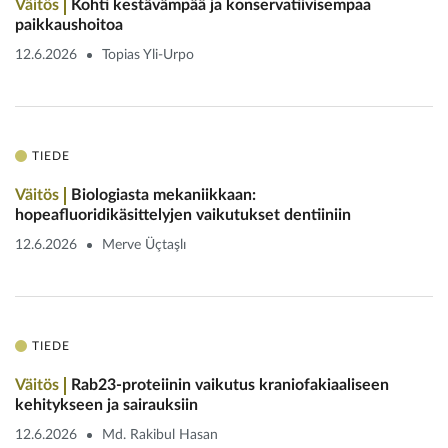
Väitös
Kohti kestävämpää ja konservatiivisempaa
paikkaushoitoa
12.6.2026
Topias Yli-Urpo
TIEDE
Väitös
Biologiasta mekaniikkaan:
hopeafluoridikäsittelyjen vaikutukset dentiiniin
12.6.2026
Merve Üçtaşlı
TIEDE
Väitös
Rab23-proteiinin vaikutus kranio­fakiaaliseen
kehitykseen ja sairauksiin
12.6.2026
Md. Rakibul Hasan