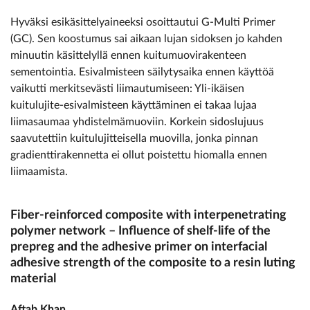
Hyväksi esikäsittelyaineeksi osoittautui G-Multi Primer
(GC). Sen koostumus sai aikaan lujan sidoksen jo kahden
minuutin käsittelyllä ennen kuitumuovirakenteen
sementointia. Esivalmisteen säilytysaika ennen käyttöä
vaikutti merkitsevästi liimautumiseen: Yli-ikäisen
kuitulujite-esivalmisteen käyttäminen ei takaa lujaa
liimasaumaa yhdistelmämuoviin. Korkein sidoslujuus
saavutettiin kuitulujitteisella muovilla, jonka pinnan
gradienttirakennetta ei ollut poistettu hiomalla ennen
liimaamista.
Fiber-reinforced composite with interpenetrating
polymer network – Influence of shelf-life of the
prepreg and the adhesive primer on interfacial
adhesive strength of the composite to a resin luting
material
Aftab Khan