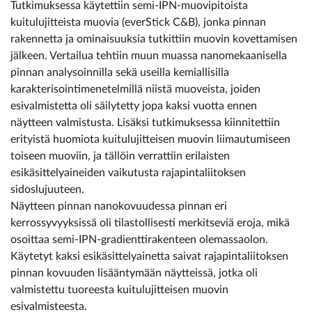
Tutkimuksessa käytettiin semi-IPN-muovipitoista
kuitulujitteista muovia (everStick C&B), jonka pinnan
rakennetta ja ominaisuuksia tutkittiin muovin kovettamisen
jälkeen. Vertailua tehtiin muun muassa nanomekaanisella
pinnan analysoinnilla sekä useilla kemiallisilla
karakterisointimenetelmillä niistä muoveista, joiden
esivalmistetta oli säilytetty jopa kaksi vuotta ennen
näytteen valmistusta. Lisäksi tutkimuksessa kiinnitettiin
erityistä huomiota kuitulujitteisen muovin liimautumiseen
toiseen muoviin, ja tällöin verrattiin erilaisten
esikäsittelyaineiden vaikutusta rajapintaliitoksen
sidoslujuuteen.
Näytteen pinnan nanokovuudessa pinnan eri
kerrossyvyyksissä oli tilastollisesti merkitseviä eroja, mikä
osoittaa semi-IPN-gradienttirakenteen olemass­aolon.
Käytetyt kaksi esikäsittelyainetta saivat rajapintaliitoksen
pinnan kovuuden lisääntymään näytteissä, jotka oli
valmistettu tuoreesta kuitulujitteisen muovin
esivalmisteesta.