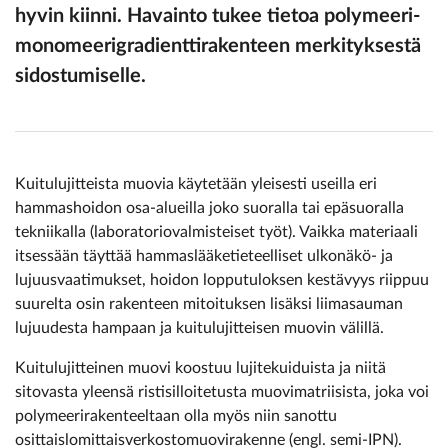
hyvin kiinni. Havainto tukee tietoa polymeeri-
monomeerigradienttirakenteen merkityksestä
sidostumiselle.
Kuitulujitteista muovia käytetään yleisesti useilla eri
hammashoidon osa-alueilla joko suoralla tai epäsuoralla
tekniikalla (laboratoriovalmisteiset työt). Vaikka materiaali
itsessään täyttää hammas­lääketieteelliset ulkonäkö- ja
lujuusvaatimukset, hoidon lopputuloksen kestävyys riippuu
suurelta osin rakenteen mitoituksen lisäksi liimasauman
lujuudesta hampaan ja kuitulujitteisen muovin välillä.
Kuitulujitteinen muovi koostuu lujite­kuiduista ja niitä
sitovasta yleensä ristisilloitetusta muovimatriisista, joka voi
polymeerirakenteeltaan olla myös niin sanottu
osittaislomittaisverkostomuovirakenne (engl. semi-IPN).