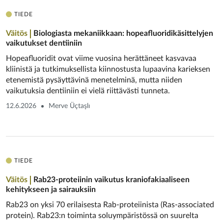
TIEDE
Väitös
Biologiasta mekaniikkaan: hopeafluoridikäsittelyjen
vaikutukset dentiiniin
Hopeafluoridit ovat viime vuosina herättäneet kasvavaa
kliinistä ja tutkimuksellista kiinnostusta lupaavina karieksen
etenemistä pysäyttävinä menetelminä, mutta niiden
vaikutuksia dentiiniin ei vielä riittävästi tunneta.
12.6.2026
Merve Üçtaşlı
TIEDE
Väitös
Rab23-proteiinin vaikutus kranio­fakiaaliseen
kehitykseen ja sairauksiin
Rab23 on yksi 70 erilaisesta Rab-proteiinista (Ras-associated
protein). Rab23:n toiminta soluympäristössä on suurelta