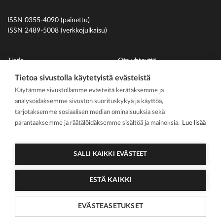
ISSN 0355-4090 (painettu)
ISSN 2489-5008 (verkkojulkaisu)
Tiede
Ota yhteyttä
Uutiset
Suomen Hammaslääkäriliitto
Tietoa sivustolla käytetyistä evästeistä
Käytämme sivustollamme evästeitä kerätäksemme ja
Ihmiset
analysoidaksemme sivuston suorituskykyä ja käyttöä,
På svenska
tarjotaksemme sosiaalisen median ominaisuuksia sekä
Kirjoitusohjeet
parantaaksemme ja räätälöidäksemme sisältöä ja mainoksia.
Lue lisää
Mediakortti
Media kit
SALLI KAIKKI EVÄSTEET
ESTÄ KAIKKI
2026 Suomen
Tietosuojasel
Cookie
EVÄSTEASETUKSET
Hammaslääkärilehti
oste
asetukset