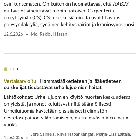
osin tuntematon. On kuitenkin huomattavaa, että
RAB23
-
mutaatiot aiheuttavat monimuotoisen Carpenterin
oireyhtymän (CS). CS:n keskeisiä oireita ovat lihavuus,
polysyndaktylia, sydämen kehityshäiriöt ja kraniosynostoosi.
12.6.2026
Md. Rakibul Hasan
TIEDE
Vertaisarvioitu
Hammaslääketieteen ja lääketieteen
opiskelijat tiedostavat urheilu­juomien haitat
Lähtökohdat:
Urheilujuomien käyttö nuorten keskuudessa
on yleistä, ja monet kuluttavat niitä säännöllisesti.
Urheilujuomia käytetään ensisijaisesti elimistön
nestetasapainon ylläpitämiseen, mutta myös niiden maun
vuoksi.
Jere Salmela, Ritva Näpänkangas, Marja-Liisa Laitala,
12.6.2026