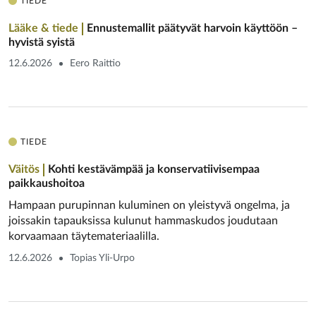
TIEDE
Lääke & tiede
Ennustemallit päätyvät harvoin käyttöön –
hyvistä syistä
12.6.2026
Eero Raittio
TIEDE
Väitös
Kohti kestävämpää ja konservatiivisempaa
paikkaushoitoa
Hampaan purupinnan kuluminen on yleistyvä ongelma, ja
joissakin tapauksissa kulunut hammaskudos joudutaan
korvaamaan täytemateriaalilla.
12.6.2026
Topias Yli-Urpo