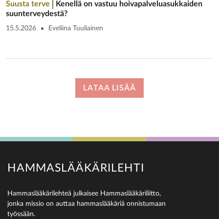
Suusta terve
Kenellä on vastuu hoivapalvelu­asukkaiden
suunterveydestä?
15.5.2026
Eveliina Tuuliainen
LATAA LISÄÄ
HAMMASLÄÄKÄRILEHTI
Hammaslääkärilehteä julkaisee Hammaslääkäriliitto,
jonka missio on auttaa hammaslääkäriä onnistumaan
työssään.