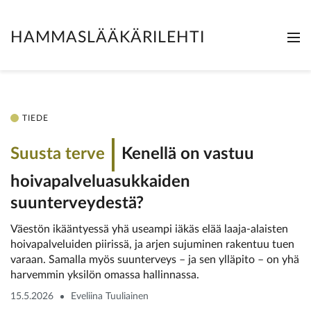
HAMMASLÄÄKÄRILEHTI
Me
Clo
TIEDE
Suusta terve
Kenellä on vastuu
hoivapalvelu­asukkaiden
suunterveydestä?
Väestön ikääntyessä yhä useampi iäkäs elää laaja-alaisten
hoivapalveluiden piirissä, ja arjen sujuminen rakentuu tuen
varaan. Samalla myös suunterveys – ja sen ylläpito – on yhä
harvemmin yksilön omassa hallinnassa.
15.5.2026
Eveliina Tuuliainen