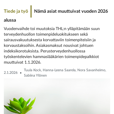
Tiede ja työ
Nämä asiat muuttuivat vuoden 2026
alussa
Vuodenvaihde toi muutoksia THL:n ylläpitämään suun
terveydenhuollon toimenpideluokitukseen sekä
sairausvakuutuksesta korvattaviin toimenpiteisiin ja
korvaustaksoihin. Asiakasmaksut nousivat johtuen
indeksikorotuksista. Perusterveydenhuollossa
työskentelevien hammaslääkärien toimenpidepalkkiot
muuttuivat 1.1.2026.
Tuula Kock, Hanna-Leena Saarela, Nora Savanheimo,
2.1.2026
Sabiina Ylönen