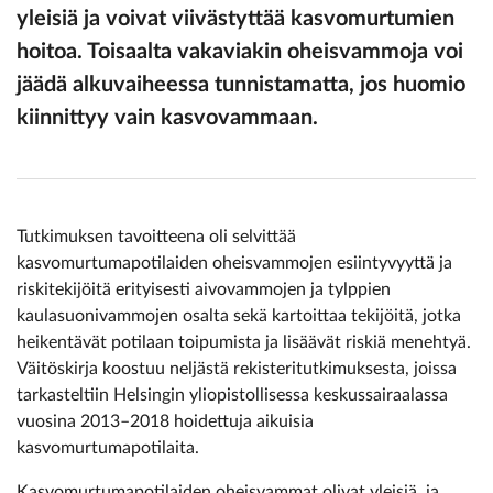
yleisiä ja voivat viivästyttää kasvomurtumien
hoitoa. Toisaalta vakaviakin oheisvammoja voi
jäädä alkuvaiheessa tunnistamatta, jos huomio
kiinnittyy vain kasvovammaan.
Tutkimuksen tavoitteena oli selvittää
kasvomurtumapotilaiden oheisvammojen esiintyvyyttä ja
riskitekijöitä erityisesti aivovammojen ja tylppien
kaulasuonivammojen osalta sekä kartoittaa tekijöitä, jotka
heikentävät potilaan toipumista ja lisäävät riskiä menehtyä.
Väitöskirja koostuu neljästä rekisteritutkimuksesta, joissa
tarkasteltiin Helsingin yliopistollisessa keskussairaalassa
vuosina 2013–2018 hoidettuja aikuisia
kasvomurtumapotilaita.
Kasvomurtumapotilaiden oheisvammat olivat yleisiä, ja