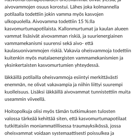
aivovammojen osuus korostui. Lähes joka kolmannella
potilaalla todettiin jokin vamma myös kasvojen
ulkopuolella. Aivovamma todettiin 15 %:lla
kasvomurtumapotilaista. Kallonmurtumat ja kaulan alueen
vammat lisäsivät aivovamman riskiä, ja suurienergiainen
vammamekanismi suurensi sekä aivo- että
kaulasuonivammojen riskiä. Vakavia oheisvammoja todettiin
kuitenkin myös matalaenergisten vammamekanismien ja
yksinkertaisten kasvomurtumien yhtey­dessä.
Iäkkäillä potilailla oheisvammoja esiintyi merkittävästi
enemmän, ne olivat vakavampia ja niihin liittyi suurempi
kuolleisuus. Lisäksi iäkkäillä aivovammat tunnistettiin muita
useammin viiveellä.
Hoitopolkuja olisi myös tämän tutkimuksen tulosten
valossa tärkeää kehittää siten, että kasvomurtumapotilaat
tutkittaisiin moniammatillisessa traumayksikössä, jossa
oheisvammat voidaan systemaattisesti poissulkea ja