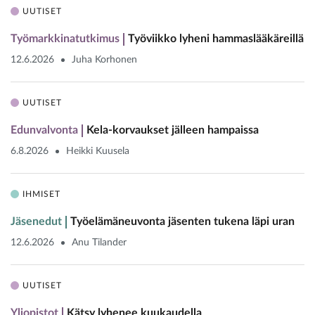
UUTISET
Työmarkkinatutkimus
Työviikko lyheni hammaslääkäreillä
12.6.2026
Juha Korhonen
UUTISET
Edunvalvonta
Kela-korvaukset jälleen hampaissa
6.8.2026
Heikki Kuusela
IHMISET
Jäsenedut
Työelämäneuvonta jäsenten tukena läpi uran
12.6.2026
Anu Tilander
UUTISET
Yliopistot
Kätsy lyhenee kuukaudella