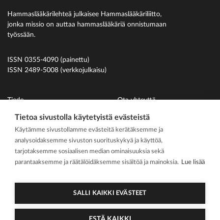
Hammaslääkärilehteä julkaisee Hammaslääkäriliitto,
jonka missio on auttaa hammaslääkäriä onnistumaan
työssään.
ISSN 0355-4090 (painettu)
ISSN 2489-5008 (verkkojulkaisu)
Tiede
Ota yhteyttä
Uutiset
Suomen Hammaslääkäriliitto
Tietoa sivustolla käytetyistä evästeistä
Käytämme sivustollamme evästeitä kerätäksemme ja
Ihmiset
analysoidaksemme sivuston suorituskykyä ja käyttöä,
På svenska
tarjotaksemme sosiaalisen median ominaisuuksia sekä
Kirjoitusohjeet
parantaaksemme ja räätälöidäksemme sisältöä ja mainoksia.
Lue lisää
Mediakortti
Media kit
SALLI KAIKKI EVÄSTEET
ESTÄ KAIKKI