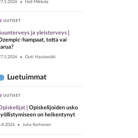
27.5.2026
Heli Mikkola
UUTISET
Suunterveys ja yleisterveys
Ozempic-hampaat, totta vai
tarua?
27.5.2026
Outi Hautamäki
Luetuimmat
UUTISET
Opiskelijat
Opiskelijoiden usko
työllistymiseen on heikentynyt
5.8.2026
Juha Korhonen