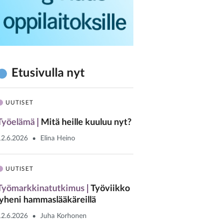
Etusivulla nyt
UUTISET
Työelämä
Mitä heille kuuluu nyt?
12.6.2026
Elina Heino
UUTISET
Työmarkkinatutkimus
Työviikko
lyheni hammaslääkäreillä
12.6.2026
Juha Korhonen