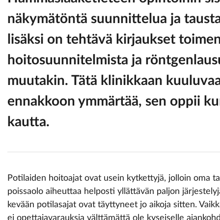
näkymätöntä suunnittelua ja tausta
lisäksi on tehtävä kirjaukset toimen
hoitosuunnitelmista ja röntgenlaus
muutakin. Tätä klinikkaan kuuluvaa
ennakkoon ymmärtää, sen oppii ku
kautta.
Potilaiden hoitoajat ovat usein kytkettyjä, jolloin oma 
poissaolo aiheuttaa helposti yllättävän paljon järjestely
kevään potilasajat ovat täyttyneet jo aikoja sitten. Vaikk
ei opettajavarauksia välttämättä ole kyseiselle ajankohda