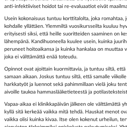
anti-infektiiviset hoidot tai re-evaluaatiot eivät maailm
Usein kokonaisuus tuntuu korttitalolta, joka romahtaa,
kohdalle yllättäen. Ylemmiltä vuosikursseilta kuuluu hy
erityisesti siksi, että heille suoritteiden saaminen on
lähempänä. Kandihuoneella kuulee usein, kuinka juurihoi
peruneet hoitoaikansa ja kuinka hankalaa on muuttaa va
joka ei välttämättä enää toteudu.
Opinnot ovat ajoittain kuormittavia, ja tuntuu siltä, että
samaan aikaan. Joskus tuntuu siltä, että samalle viikolle
harkkatyöt ja luennot sekä pahimmillaan vielä joku tent
aivoille taukoa hammaslääketieteestä ja potilasteksteist
Vapaa-aikaa ei klinikkapäivän jälkeen ole välttämättä yh
kyllä sitä kerkeää vaikka mitä tehdä. Hauskat menot ova
vaikka olisi kuinka kivaa. Itse olen kokenut urheilun, te