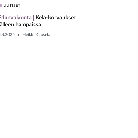
UUTISET
Edunvalvonta
Kela-korvaukset
jälleen hampaissa
6.8.2026
Heikki Kuusela