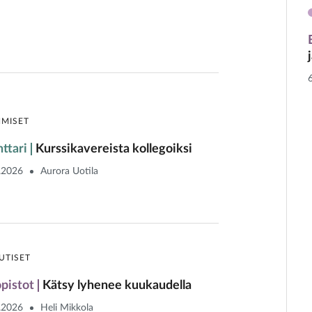
HMISET
ttari
Kurssikavereista kollegoiksi
.2026
Aurora Uotila
UTISET
opistot
Kätsy lyhenee kuukaudella
.2026
Heli Mikkola