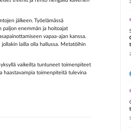
eiset treenit ja rento hengailu kaverien
intojen jälkeen. Työelämässä
n paljon enemmän ja hoitoajat
tasapainottamiseen vapaa-ajan kanssa.
lakin lailla olla hallussa. Metatöihin
.
e syksyllä vaikeilta tuntuneet toimenpiteet
ia haastavampia toimenpiteitä tulevina