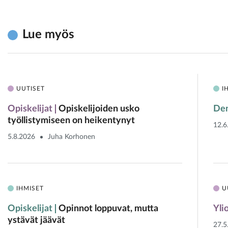
Lue myös
UUTISET
I
Opiskelijat
Opiskelijoiden usko
Den
työllistymiseen on heikentynyt
12.6
5.8.2026
Juha Korhonen
IHMISET
U
Opiskelijat
Opinnot loppuvat, mutta
Yli
ystävät jäävät
27.5