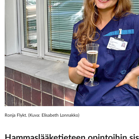
Ronja Flykt. (Kuva: Elisabeth Lonnakko)
Hammaslääketieteen opintoihin sisä