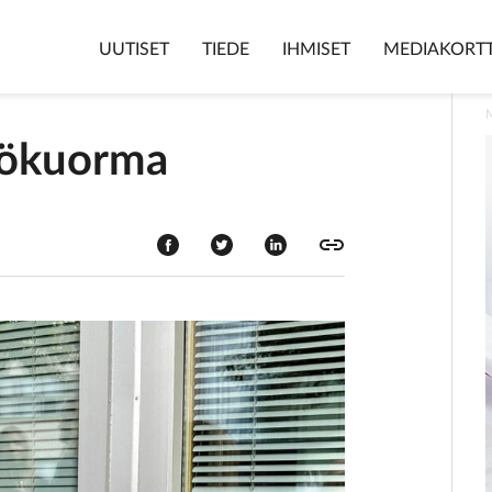
UUTISET
TIEDE
IHMISET
MEDIAKORTT
yökuorma