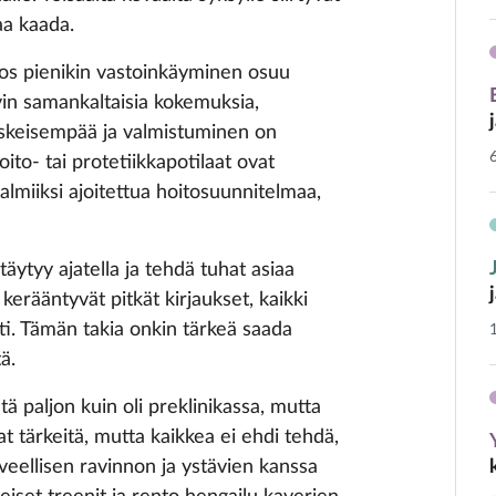
aa kaada.
 jos pienikin vastoinkäyminen osuu
vin samankaltaisia kokemuksia,
 keskeisempää ja valmistuminen on
to- tai protetiikkapotilaat ovat
lmiiksi ajoitettua hoitosuunnitelmaa,
 täytyy ajatella ja tehdä tuhat asiaa
 kerääntyvät pitkät kirjaukset, kaikki
ti. Tämän takia onkin tärkeä saada
ä.
tä paljon kuin oli preklinikassa, mutta
t tärkeitä, mutta kaikkea ei ehdi tehdä,
rveellisen ravinnon ja ystävien kanssa