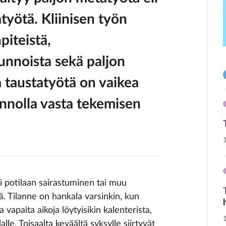
työtä. Kliinisen työn
piteistä,
unnoista sekä paljon
 taustatyötä on vaikea
nnolla vasta tekemisen
tai potilaan sairastuminen tai muu
jä. Tilanne on hankala varsinkin, kun
a vapaita aikoja löytyisikin kalenterista,
lle. Toisaalta keväältä syksylle siirtyvät