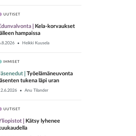
UUTISET
Edunvalvonta
Kela-korvaukset
jälleen hampaissa
6.8.2026
Heikki Kuusela
IHMISET
Jäsenedut
Työelämäneuvonta
jäsenten tukena läpi uran
12.6.2026
Anu Tilander
UUTISET
Yliopistot
Kätsy lyhenee
kuukaudella