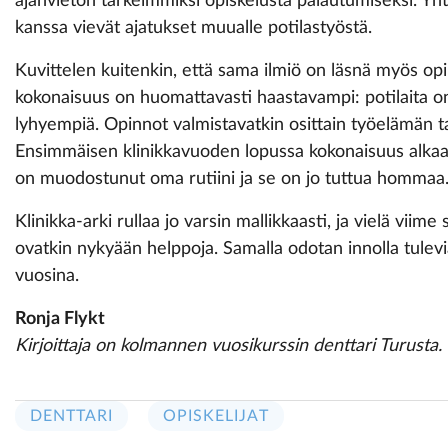
ajanvieton tärkeimmiksi opiskelusta palautumiseksi. Yht
kanssa vievät ajatukset muualle potilastyöstä.
Kuvittelen kuitenkin, että sama ilmiö on läsnä myös op
kokonaisuus on huomattavasti haastavampi: potilaita o
lyhyempiä. Opinnot valmistavatkin osittain työelämän 
Ensimmäisen klinikkavuoden lopussa kokonaisuus alkaa jol
on muodostunut oma rutiini ja se on jo tuttua hommaa
Klinikka-arki rullaa jo varsin mallikkaasti, ja vielä viim
ovatkin nykyään helppoja. Samalla odotan innolla tulev
vuosina.
Ronja Flykt
Kirjoittaja on kolmannen vuosikurssin denttari Turusta.
DENTTARI
OPISKELIJAT