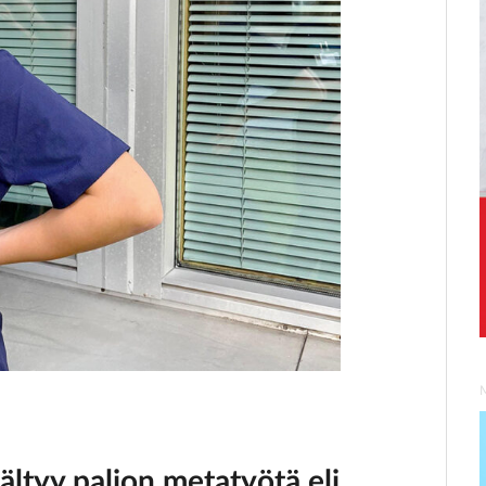
ltyy paljon metatyötä eli