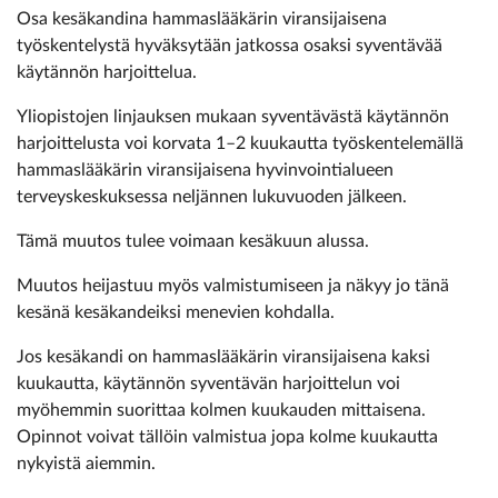
Osa kesäkandina hammaslääkärin viransijaisena
työskentelystä hyväksytään jatkossa osaksi syventävää
käytännön harjoittelua.
Yliopistojen linjauksen mukaan syventävästä käytännön
harjoittelusta voi korvata 1–2 kuukautta työskentelemällä
hammaslääkärin viransijaisena hyvinvointialueen
terveyskeskuksessa neljännen lukuvuoden jälkeen.
Tämä muutos tulee voimaan kesäkuun alussa.
Muutos heijastuu myös valmistumiseen ja näkyy jo tänä
kesänä kesäkandeiksi menevien kohdalla.
Jos kesäkandi on hammaslääkärin viransijaisena kaksi
kuukautta, käytännön syventävän harjoittelun voi
myöhemmin suorittaa kolmen kuukauden mittaisena.
Opinnot voivat tällöin valmistua jopa kolme kuukautta
nykyistä aiemmin.