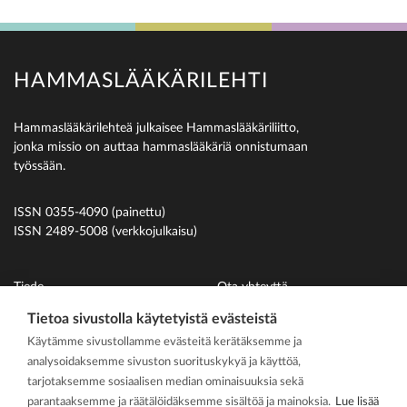
HAMMASLÄÄKÄRILEHTI
Hammaslääkärilehteä julkaisee Hammaslääkäriliitto,
jonka missio on auttaa hammaslääkäriä onnistumaan
työssään.
ISSN 0355-4090 (painettu)
ISSN 2489-5008 (verkkojulkaisu)
Tiede
Ota yhteyttä
Uutiset
Suomen Hammaslääkäriliitto
Tietoa sivustolla käytetyistä evästeistä
Käytämme sivustollamme evästeitä kerätäksemme ja
Ihmiset
analysoidaksemme sivuston suorituskykyä ja käyttöä,
På svenska
tarjotaksemme sosiaalisen median ominaisuuksia sekä
Kirjoitusohjeet
parantaaksemme ja räätälöidäksemme sisältöä ja mainoksia.
Lue lisää