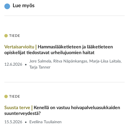
Lue myös
TIEDE
Vertaisarvioitu
Hammaslääketieteen ja lääketieteen
opiskelijat tiedostavat urheilu­juomien haitat
Jere Salmela, Ritva Näpänkangas, Marja-Liisa Laitala,
12.6.2026
Tarja Tanner
TIEDE
Suusta terve
Kenellä on vastuu hoivapalvelu­asukkaiden
suunterveydestä?
15.5.2026
Eveliina Tuuliainen