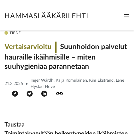
HAMMASLÄÄKÄRILEHTI
Me
Clo
TIEDE
Vertaisarvioitu
Suunhoidon palvelut
hauraille ikäihmisille – miten
suuhygieniaa parannetaan
Inger Wårdh, Kaija Komulainen, Kim Ekstrand, Lene
21.3.2025
Hystad Hove
Taustaa
Toimintakyvyltään heikentyneiden ikäihmisten