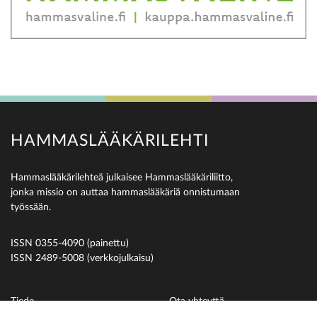
HAMMASLÄÄKÄRILEHTI
Hammaslääkärilehteä julkaisee Hammaslääkäriliitto,
jonka missio on auttaa hammaslääkäriä onnistumaan
työssään.
ISSN 0355-4090 (painettu)
ISSN 2489-5008 (verkkojulkaisu)
Tiede
Ota yhteyttä