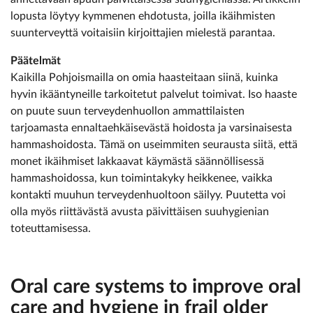
lopusta löytyy kymmenen ehdotusta, joilla ikäihmisten
suunterveyttä voitaisiin kirjoittajien mielestä parantaa.
Päätelmät
Kaikilla Pohjoismailla on omia haasteitaan siinä, kuinka
hyvin ikääntyneille tarkoitetut palvelut toimivat. Iso haaste
on puute suun terveydenhuollon ammattilaisten
tarjoamasta ennaltaehkäisevästä hoidosta ja varsinaisesta
hammashoidosta. Tämä on useimmiten seurausta siitä, että
monet ikäihmiset lakkaavat käymästä säännöllisessä
hammashoidossa, kun toimintakyky heikkenee, vaikka
kontakti muuhun terveydenhuoltoon säilyy. Puutetta voi
olla myös riittävästä avusta päivittäisen suuhygienian
toteuttamisessa.
Oral care systems to improve oral
care and hygiene in frail older