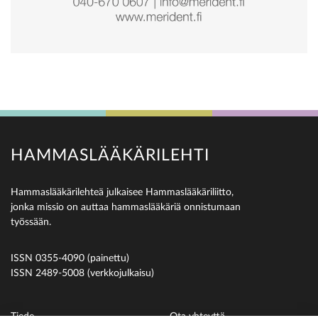
HAMMASLÄÄKÄRILEHTI
Hammaslääkärilehteä julkaisee Hammaslääkäriliitto,
jonka missio on auttaa hammaslääkäriä onnistumaan
työssään.
ISSN 0355-4090 (painettu)
ISSN 2489-5008 (verkkojulkaisu)
Tiede
Ota yhteyttä