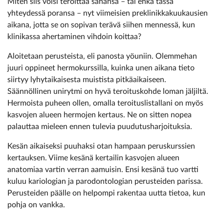
Miten siis voisi teroittaa sahansa – tai ehkä tässä
yhteydessä poransa – nyt viimeisien preklinikkakuukausien
aikana, jotta se on sopivan terävä siihen mennessä, kun
klinikassa ahertaminen vihdoin koittaa?
Aloitetaan perusteista, eli panosta yöuniin. Olemmehan
juuri oppineet hermokurssilla, kuinka unen aikana tieto
siirtyy lyhytaikaisesta muistista pitkäaikaiseen.
Säännöllinen unirytmi on hyvä teroituskohde loman jäljiltä.
Hermoista puheen ollen, omalla teroituslistallani on myös
kasvojen alueen hermojen kertaus. Ne on sitten nopea
palauttaa mieleen ennen tulevia puudutusharjoituksia.
Kesän aikaiseksi puuhaksi otan hampaan peruskurssien
kertauksen. Viime kesänä kertailin kasvojen alueen
anatomiaa vartin verran aamuisin. Ensi kesänä tuo vartti
kuluu kariologian ja parodontologian perusteiden parissa.
Perusteiden päälle on helpompi rakentaa uutta tietoa, kun
pohja on vankka.