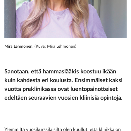
Mira Lehmonen. (Kuva: Mira Lehmonen)
Sanotaan, että hammaslääkis koostuu ikään
kuin kahdesta eri koulusta. Ensimmäiset kaksi
vuotta preklinikassa ovat luentopainotteiset
edeltäen seuraavien vuosien kliinisiä opintoja.
Ylemmiltä vuosikurssilaisilta olen kuullut, että klinikka on