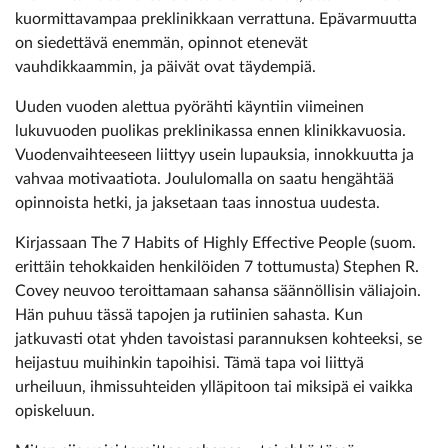
kuormittavampaa preklinikkaan verrattuna. Epävarmuutta
on siedettävä enemmän, opinnot etenevät
vauhdikkaammin, ja päivät ovat täydempiä.
Uuden vuoden alettua pyörähti käyntiin viimeinen
lukuvuoden puolikas preklinikassa ennen klinikkavuosia.
Vuodenvaihteeseen liittyy usein lupauksia, innokkuutta ja
vahvaa motivaatiota. Joululomalla on saatu hengähtää
opinnoista hetki, ja jaksetaan taas innostua uudesta.
Kirjassaan The 7 Habits of Highly ­Effective People (suom.
erittäin tehokkaiden henkilöiden 7 tottumusta) Stephen R.
Covey neuvoo teroittamaan sahansa säännöllisin väliajoin.
Hän puhuu tässä tapojen ja rutiinien sahasta. Kun
jatkuvasti otat yhden tavoistasi parannuksen kohteeksi, se
heijastuu muihinkin tapoihisi. Tämä tapa voi liittyä
urheiluun, ihmissuhteiden ylläpitoon tai miksipä ei vaikka
opiskeluun.