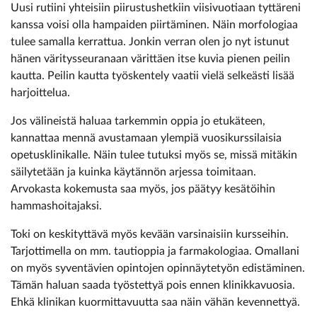
Uusi rutiini yhteisiin piirustushetkiin viisivuotiaan tyttäreni
kanssa voisi olla hampaiden piirtäminen. Näin morfologiaa
tulee samalla kerrattua. Jonkin verran olen jo nyt istunut
hänen väritysseuranaan värittäen itse kuvia pienen peilin
kautta. Peilin kautta työskentely vaatii vielä selkeästi lisää
harjoittelua.
Jos välineistä haluaa tarkemmin oppia jo etukäteen,
kannattaa mennä avustamaan ylempiä vuosikurssilaisia
opetusklinikalle. Näin tulee tutuksi myös se, missä mitäkin
säilytetään ja kuinka käytännön arjessa toimitaan.
Arvokasta kokemusta saa myös, jos päätyy kesätöihin
hammashoitajaksi.
Toki on keskityttävä myös kevään varsinaisiin kursseihin.
Tarjottimella on mm. tautioppia ja farmakologiaa. Omallani
on myös syventävien opintojen opinnäytetyön edistäminen.
Tämän haluan saada työstettyä pois ennen klinikkavuosia.
Ehkä klinikan kuormittavuutta saa näin vähän kevennettyä.