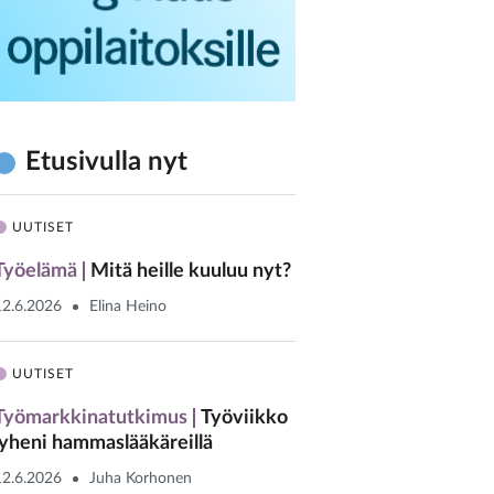
Etusivulla nyt
UUTISET
Työelämä
Mitä heille kuuluu nyt?
12.6.2026
Elina Heino
UUTISET
Työmarkkinatutkimus
Työviikko
lyheni hammaslääkäreillä
12.6.2026
Juha Korhonen