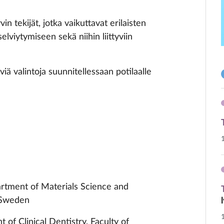
 tekijät, jotka vaikuttavat erilaisten
lviytymiseen sekä niihin liittyviin
ä valintoja suunnitellessaan potilaalle
artment of Materials Science and
, Sweden
of Clinical Dentistry, Faculty of