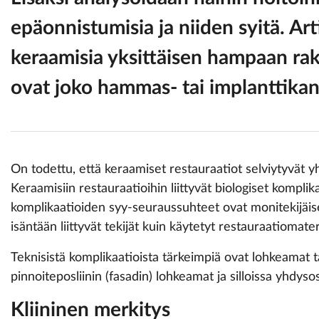
epäonnistumisia ja niiden syitä. Art
keraamisia yksittäisen hampaan raken
ovat joko hammas- tai implanttikant
On todettu, että keraamiset restauraatiot selviytyvät y
Keraamisiin restauraatioihin liittyvät biologiset komplik
komplikaatioiden syy-seuraussuhteet ovat monitekijäis
isäntään liittyvät tekijät kuin käytetyt restauraatiomateri
Teknisistä komplikaatioista tärkeimpiä ovat lohkeamat 
pinnoiteposliinin (fasadin) lohkeamat ja silloissa yhdy
Kliininen merkitys