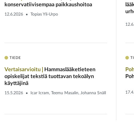
konservatiivisempaa paikkaushoitoa
lää
urh
12.6.2026
Topias Yli-Urpo
12.6
TIEDE
T
Vertaisarvioitu
Hammaslääketieteen
Poh
opiskelijat tekstiä tuottavan tekoälyn
Poh
käyttäjinä
17.4
15.5.2026
Icar Icram, Teemu Masalin, Johanna Snäll