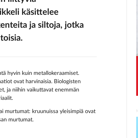
ikkeli käsittelee
teita ja siltoja, jotka
oisia.
htä hyvin kuin metallokeraamiset.
aatiot ovat harvinaisia. Biologisten
et, ja niihin vaikuttavat enemmän
aalit.
tai murtumat: kruunuissa yleisimpiä ovat
sosan murtumat.