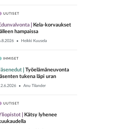
UUTISET
Edunvalvonta
Kela-korvaukset
jälleen hampaissa
6.8.2026
Heikki Kuusela
IHMISET
Jäsenedut
Työelämäneuvonta
jäsenten tukena läpi uran
12.6.2026
Anu Tilander
UUTISET
Yliopistot
Kätsy lyhenee
kuukaudella