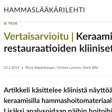
HAMMASLÄÄKÄRILEHTI
TIEDE
Vertaisarvioitu
Keraami
restauraatioiden kliinise
22.2.2019
Ritva Näpänkangas, Christel Larsson, Marit Øilo
Artikkeli käsittelee kliinistä näyttöä
keraamisilla hammashoitomateriaale
Lisäksi analysoidaan näihin hoitoihin