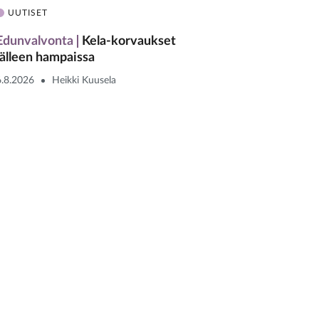
UUTISET
Edunvalvonta
Kela-korvaukset
jälleen hampaissa
6.8.2026
Heikki Kuusela