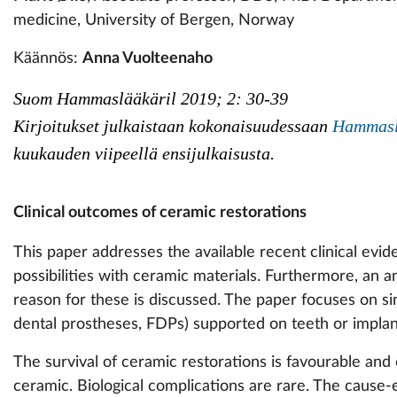
medicine, University of Bergen, Norway
Käännös:
Anna Vuolteenaho
Suom Hammaslääkäril 2019; 2: 30-39
Kirjoitukset julkaistaan kokonaisuudessaan
Hammaslä
kuukauden viipeellä ensijulkaisusta.
Clinical outcomes of ceramic restorations
This paper addresses the available recent clinical evid
possibilities with ceramic materials. Furthermore, an an
reason for these is discussed. The paper focuses on sin
dental prostheses, FDPs) supported on teeth or implan
The survival of ceramic restorations is favourable and
ceramic. Biological complications are rare. The cause-ef