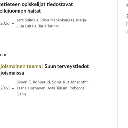
ketieteen opiskelijat tiedostavat
eilu­juomien haitat
Jere Salmela, Ritva Näpänkangas, Marja-
.2026
Liisa Laitala, Tarja Tanner
IEDE
joismainen teema
Suun terveystiedot
joismaissa
Simen E. Kopperud, Sonja Rut Jónsdóttir,
.2026
Jaana Hurnanen, Asta Teilum, Rebecca
Gahn