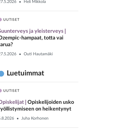
27.5.2026
Heli Mikkola
UUTISET
Suunterveys ja yleisterveys
Ozempic-hampaat, totta vai
tarua?
27.5.2026
Outi Hautamäki
Luetuimmat
UUTISET
Opiskelijat
Opiskelijoiden usko
työllistymiseen on heikentynyt
5.8.2026
Juha Korhonen