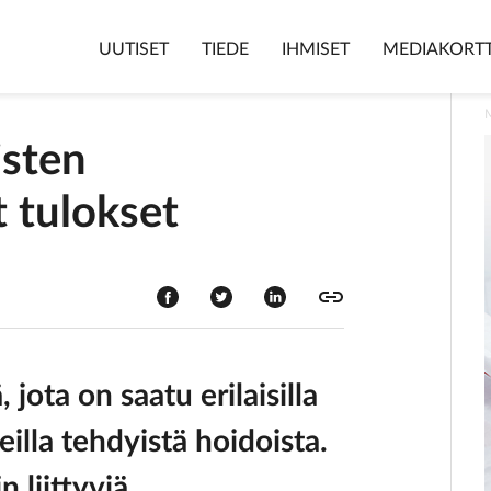
UUTISET
TIEDE
IHMISET
MEDIAKORTT
sten
t tulokset
, jota on saatu erilaisilla
illa tehdyistä hoidoista.
 liittyviä