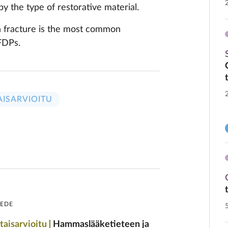
by the type of restorative material.
in fracture is the most common
FDPs.
AISARVIOITU
IEDE
taisarvioitu
Hammaslääketieteen ja