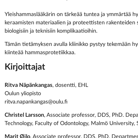
Yleishammaslääkärin on tärkeää tuntea ja ymmärtää hyvin
keraamisten materiaalien ja proteettisten rakenteiden se
biologisiin ja teknisiin komplikaatioihin.
Tämän tietämyksen avulla kliinikko pystyy tekemään hyvi
kiinteää hammasprotetiikkaa.
Kirjoittajat
Ritva Näpänkangas
, dosentti, EHL
Oulun yliopisto
ritva.napankangas@oulu.fi
Christel Larsson
, Associate professor, DDS, PhD. Dep
Technology, Faculty of Odontology, Malmö University
Marit Øilo
, Associate professor, DDS, PhD. Department 