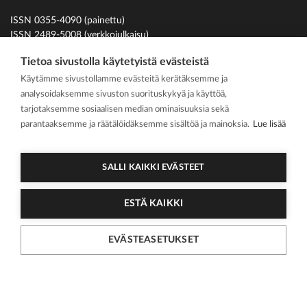
ISSN 0355-4090 (painettu)
ISSN 2489-5008 (verkkojulkaisu)
Tietoa sivustolla käytetyistä evästeistä
Tiede
Ota yhteyttä
Käytämme sivustollamme evästeitä kerätäksemme ja
analysoidaksemme sivuston suorituskykyä ja käyttöä,
Uutiset
Suomen Hammaslääkäriliitto
tarjotaksemme sosiaalisen median ominaisuuksia sekä
Ihmiset
parantaaksemme ja räätälöidäksemme sisältöä ja mainoksia.
Lue lisää
På svenska
Kirjoitusohjeet
SALLI KAIKKI EVÄSTEET
Mediakortti
ESTÄ KAIKKI
Media kit
EVÄSTEASETUKSET
2026 Suomen
Tietosuojasel
Cookie
Hammaslääkärilehti
oste
asetukset