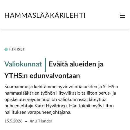
HAMMASLÄÄKÄRILEHTI
Me
Clo
IHMISET
Valiokunnat
Eväitä alueiden ja
YTHS:n edunvalvontaan
Seuraamme ja kehitämme hyvinvointialueiden ja YTHS:n
hammaslääkärien työhön liittyviä asioita liiton perus- ja
opiskeluterveydenhuollon valiokunnassa, kiteyttää
puheenjohtaja Katri Hyvärinen. Hän toimii myös liiton
hallituksen varapuheenjohtajana.
15.5.2026
Anu Tilander