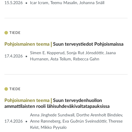
15.5.2026
Icar Icram, Teemu Masalin, Johanna Snäll
TIEDE
Pohjoismainen teema
Suun terveystiedot Pohjoismaissa
Simen E. Kopperud, Sonja Rut Jónsdóttir, Jaana
17.4.2026
Hurnanen, Asta Teilum, Rebecca Gahn
TIEDE
Pohjoismainen teema
Suun terveydenhuollon
ammattilaisten rooli lähisuhdeväkivaltatapauksissa
Anna Jinghede Sundwall, Dorthe Arenholt Bindslev,
17.4.2026
Anne Rønneberg, Eva Guðrún Sveinsdóttir, Therese
Kvist, Mikko Pyysalo