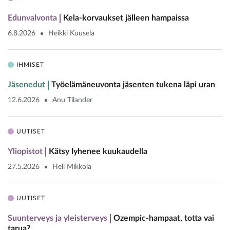
Edunvalvonta
Kela-korvaukset jälleen hampaissa
6.8.2026
Heikki Kuusela
IHMISET
Jäsenedut
Työelämäneuvonta jäsenten tukena läpi uran
12.6.2026
Anu Tilander
UUTISET
Yliopistot
Kätsy lyhenee kuukaudella
27.5.2026
Heli Mikkola
UUTISET
Suunterveys ja yleisterveys
Ozempic-hampaat, totta vai
tarua?