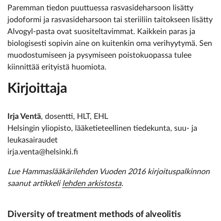
Paremman tiedon puuttuessa rasvasideharsoon lisätty
jodoformi ja rasvasideharsoon tai steriiliin taitokseen lisätty
Alvogyl-pasta ovat suositeltavimmat. Kaikkein paras ja
biologisesti sopivin aine on kuitenkin oma verihyytymä. Sen
muodostumiseen ja pysymiseen poistokuopassa tulee
kiinnittää erityistä huomiota.
Kirjoittaja
Irja Ventä
, dosentti, HLT, EHL
Helsingin yliopisto, lääketieteellinen tiedekunta, suu- ja
leukasairaudet
irja.venta@helsinki.fi
Lue Hammaslääkärilehden Vuoden 2016 kirjoituspalkinnon
saanut artikkeli
lehden arkistosta
.
Diversity of treatment methods of alveolitis