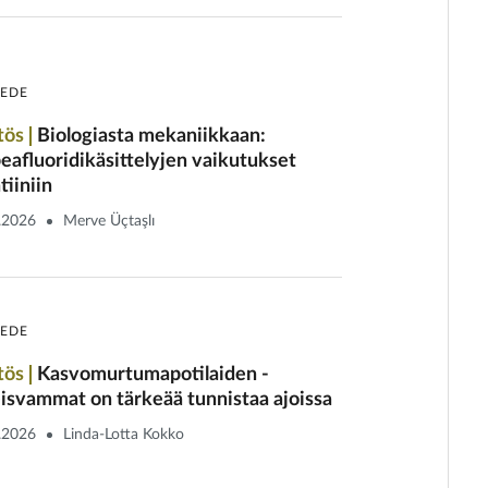
IEDE
tös
Biologiasta mekaniikkaan:
eafluoridikäsittelyjen vaikutukset
tiiniin
.2026
Merve Üçtaşlı
IEDE
tös
Kasvomurtumapotilaiden ­
isvammat on tärkeää tunnistaa ajoissa
.2026
Linda-Lotta Kokko