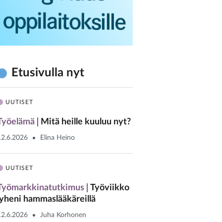
Etusivulla nyt
UUTISET
Työelämä
Mitä heille kuuluu nyt?
12.6.2026
Elina Heino
UUTISET
Työmarkkinatutkimus
Työviikko
lyheni hammaslääkäreillä
12.6.2026
Juha Korhonen