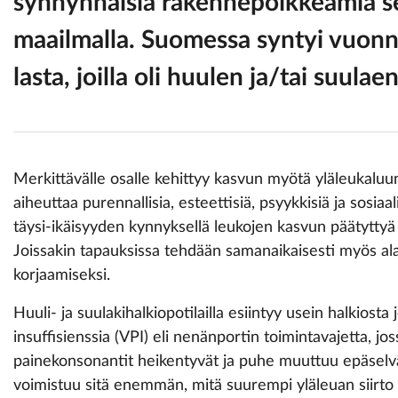
synnynnäisiä rakennepoikkeamia s
maailmalla. Suomessa syntyi vuon
lasta, joilla oli huulen ja/tai suula
Merkittävälle osalle kehittyy kasvun myötä yläleukaluun
aiheuttaa purennallisia, esteettisiä, psyykkisiä ja sosiaa
täysi-ikäisyyden kynnyksellä leukojen kasvun päätyttyä y
Joissakin ta­pauksissa tehdään samanaikaisesti myös 
korjaamiseksi.
Huuli- ja suulakihalkiopotilailla esiintyy usein halkiosta
insuffisienssia (VPI) eli nenänportin toimintavajetta, j
painekonsonantit heikentyvät ja puhe muuttuu epäselvä
voimistuu sitä enemmän, mitä suurempi yläleuan siirto