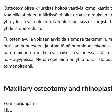
Osteotomioissa kirurgista hoitoa vaativia komplikaatioita
Komplikaatioiden määrässä ei ollut eroa sen mukaan, t
yhtey­dessä vai erikseen. Nenäleikkauksissa kirurgista h
yhdellä operoidulla.
Tulosten avulla voidaan arvioida aiempaa tarkemmin, m
potilaan puheeseen, ja ottaa tämä huomioon kokonais
paremmin informoida jo varhaisessa vaiheessa siitä, mit
halkiotyypeissä. Nenän operointi on yhtä turvallista os
toimenpiteenä.
Maxillary osteotomy and ­rhinoplast
Roni Harjunpää
HLL