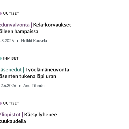
UUTISET
Edunvalvonta
Kela-korvaukset
jälleen hampaissa
6.8.2026
Heikki Kuusela
IHMISET
Jäsenedut
Työelämäneuvonta
jäsenten tukena läpi uran
12.6.2026
Anu Tilander
UUTISET
Yliopistot
Kätsy lyhenee
kuukaudella