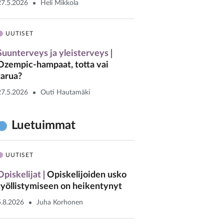
27.5.2026
Heli Mikkola
UUTISET
Suunterveys ja yleisterveys
Ozempic-hampaat, totta vai
tarua?
27.5.2026
Outi Hautamäki
Luetuimmat
UUTISET
Opiskelijat
Opiskelijoiden usko
työllistymiseen on heikentynyt
5.8.2026
Juha Korhonen