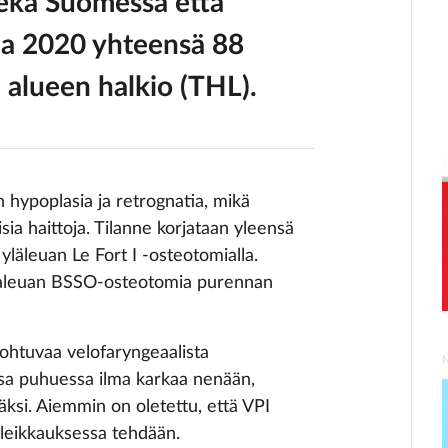
ekä Suomessa että
na 2020 yhteensä 88
en alueen halkio (THL).
 hypoplasia ja retrognatia, mikä
lisia haittoja. Tilanne korjataan yleensä
läleuan ­Le Fort I -osteotomialla.
alaleuan BSSO-osteotomia purennan
 johtuvaa velofaryngeaalista
ossa puhuessa ilma karkaa nenään,
ksi. Aiemmin on oletettu, että VPI
 leikkauksessa tehdään.