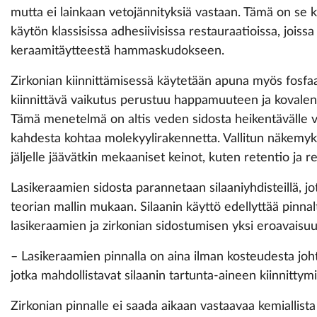
mutta ei lainkaan vetojännityksiä vastaan. Tämä on se kr
käytön klassisissa adhesiivisissa restauraatioissa, jois
keraamitäytteestä hammaskudokseen.
Zirkonian kiinnittämisessä käytetään apuna myös fosf
kiinnittävä vaikutus perustuu happamuuteen ja kovalen
Tämä menetelmä on altis veden sidosta heikentävälle va
kahdesta kohtaa molekyylirakennetta. Vallitun näkemy
jäljelle jäävätkin mekaaniset keinot, kuten retentio ja re
Lasikeraamien sidosta parannetaan silaaniyhdisteillä, jo
teorian mallin mukaan. Silaanin käyttö edellyttää pinnal
lasikeraamien ja zirkonian sidostumisen yksi eroavaisuu
– Lasikeraamien pinnalla on aina ilman kosteudesta jo
jotka mahdollistavat silaanin tartunta-aineen kiinnittym
Zirkonian pinnalle ei saada aikaan vastaavaa kemiallista 