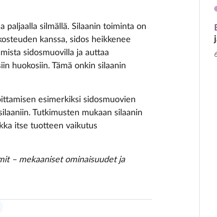
 paljaalla silmällä. Silaanin toiminta on
 kosteuden kanssa, sidos heikkenee
umista sidosmuovilla ja auttaa
n huokosiin. Tämä onkin silaanin
ekoittamisen esimerkiksi sidosmuovien
 silaaniin. Tutkimusten mukaan silaanin
ikka itse tuotteen vaikutus
it – mekaaniset ominaisuudet ja