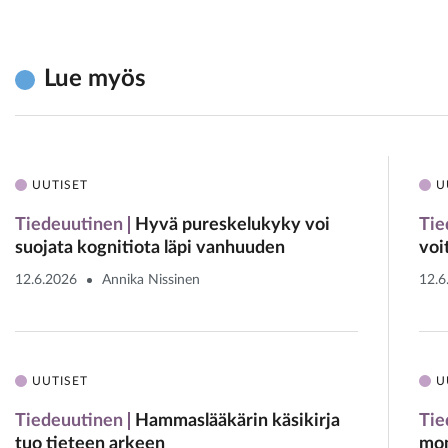
Lue myös
UUTISET
U
Tiedeuutinen
Hyvä pureskelukyky voi
Tie
suojata kognitiota läpi vanhuuden
voi
12.6.2026
Annika Nissinen
12.6
UUTISET
U
Tiedeuutinen
Hammaslääkärin käsikirja
Tie
tuo tieteen arkeen
mon