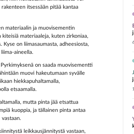
, rakenteen itsessään pitää kantaa
sen materiaalin ja muovisementin
kiteisiä materiaaleja, kuten zirkoniaa,
s. Kyse on liimasaumasta, adheesiosta,
iima-aineella.
. Pyrkimyksenä on saada muovisementti
 vähintään muovi hakeutumaan syvälle
ikaan hiekkapuhaltamalla,
olla etsaamalla.
ltamalla, mutta pinta jää etsattua
piä kuoppia, ja tällainen pinta antaa
ä vastaan.
iinnitystä leikkausjännitystä vastaan,