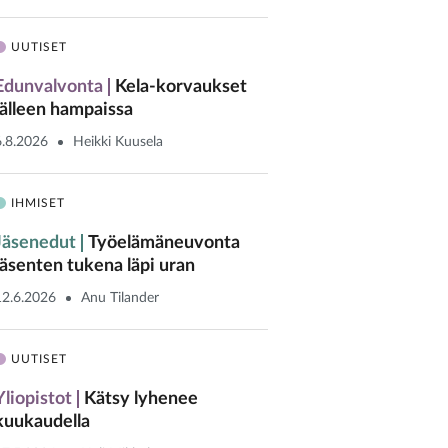
UUTISET
Edunvalvonta
Kela-korvaukset
jälleen hampaissa
6.8.2026
Heikki Kuusela
IHMISET
Jäsenedut
Työelämäneuvonta
jäsenten tukena läpi uran
12.6.2026
Anu Tilander
UUTISET
Yliopistot
Kätsy lyhenee
kuukaudella