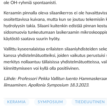
ole OH-ryhmiä spontaanisti.
Keraamin pinnalla oleva silaanikerros ei ole havaittavissa
osoitettavissa kuivana, mutta kun se joutuu tekemisiin
hydrolyysin takia. Silaani kuitenkin edistää pinnan kost
sidosmuovia tunkeutumaan lasikeraamin mikroskooppisii
käytöstö saatava suurin hyöty.
Vallittu kyseenalaistaa erilaisten silaaniyhdisteiden s
kanssa yhdistelmätuotteiksi, joiden vaikutus perustuisi
merkitys nollaantuu tällaisissa yhdistelmätuotteissa, va
kiinnittymiseen voi kyllä olla positiivinen.
Lähde: Professori Pekka Vallitun luento Hammaskeraam
liimaaminen. Apollonia Symposium 18.3.2023.
KERAMIA
SYMPOSIUM
TIEDEUUTINEN