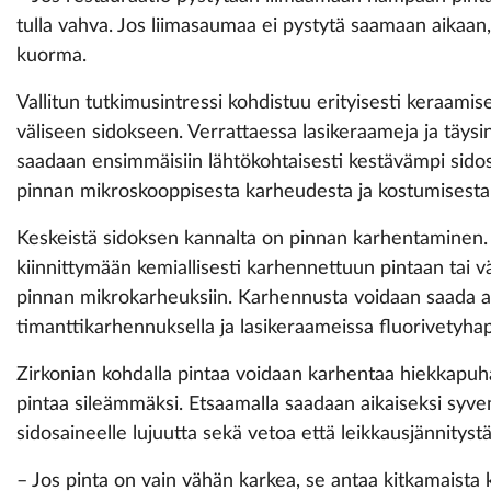
tulla vahva. Jos liimasaumaa ei pystytä saamaan aikaan
kuorma.
Vallitun tutkimusintressi kohdistuu erityisesti keraami
väliseen sidokseen. Verrattaessa lasikeraameja ja täysin 
saadaan ensimmäisiin lähtökohtaisesti kestävämpi sido
pinnan mikroskooppisesta karheudesta ja kostumisesta l
Keskeistä sidoksen kannalta on pinnan karhentaminen
kiinnittymään kemiallisesti karhennettuun pintaan tai
pinnan mikrokarheuksiin. Karhennusta voidaan saada a
timanttikarhennuksella ja lasikeraameissa fluorivetyhap
Zirkonian kohdalla pintaa voidaan karhentaa hiekkapuha
pintaa sileämmäksi. Etsaamalla saadaan aikaiseksi syvem
sidosaineelle lujuutta sekä vetoa että leikkausjännityst
– Jos pinta on vain vähän karkea, se antaa kitkamaista k