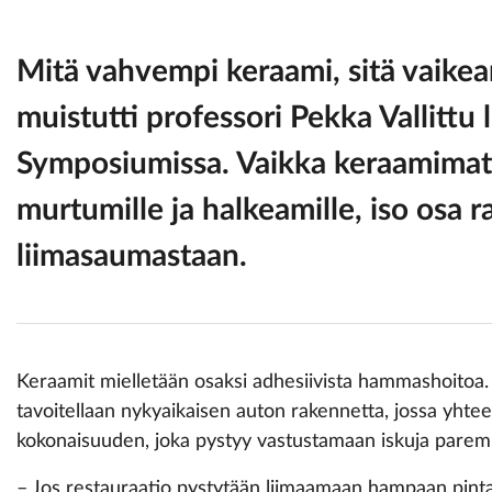
Mitä vahvempi keraami, sitä vaikea
muistutti professori
Pekka Vallittu
l
Symposiumissa. Vaikka keraamimate
murtumille ja halkeamille, iso osa r
liimasaumastaan.
Keraamit mielletään osaksi adhesiivista hammashoitoa.
tavoitellaan nykyaikaisen auton rakennetta, jossa yhte
kokonaisuuden, joka pystyy vastustamaan iskuja parem
– Jos restauraatio pystytään liimaamaan hampaan pintaa