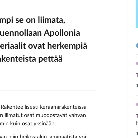
mpi se on liimata,
uennollaan Apollonia
riaalit ovat herkempiä
akenteista pettää
 Rakenteellisesti keraamirakenteissa
en liimatut osat muodostavat vahvan
min kuin osat yksinään.
n, niin heikostakin laminaatista voi