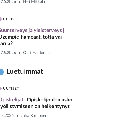
27.5.2026
Heli Mikkola
UUTISET
Suunterveys ja yleisterveys
Ozempic-hampaat, totta vai
tarua?
27.5.2026
Outi Hautamäki
Luetuimmat
UUTISET
Opiskelijat
Opiskelijoiden usko
työllistymiseen on heikentynyt
5.8.2026
Juha Korhonen