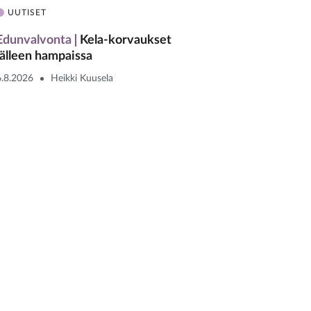
UUTISET
Edunvalvonta
Kela-korvaukset
jälleen hampaissa
6.8.2026
Heikki Kuusela