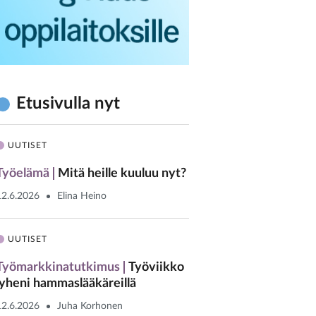
Etusivulla nyt
UUTISET
Työelämä
Mitä heille kuuluu nyt?
12.6.2026
Elina Heino
UUTISET
Työmarkkinatutkimus
Työviikko
lyheni hammaslääkäreillä
12.6.2026
Juha Korhonen