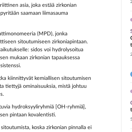
iittinen asia, joka estää zirkonian
sa pyritään saamaan liimasauma
aattimonomeeria (MPD), jonka
ttiseen sitoutumiseen zirkoniapintaan.
ikutukselle: sidos voi hydrolysoitua
ksen mukaan zirkonian tapauksessa
sistenssi.
tka kiinnittyvät kemiallisen sitoutumisen
ta tiettyjä ominaisuuksia, mistä johtuu
s.
htuvia hydroksyyliryhmiä [OH-ryhmiä],
isen pintaan kovalentisti.
sitoutumista, koska zirkonian pinnalla ei