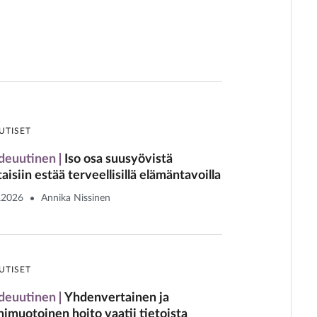
UTISET
deuutinen
Iso osa suusyövistä
taisiin estää terveellisillä elämäntavoilla
.2026
Annika Nissinen
UTISET
deuutinen
Yhdenvertainen ja
imuotoinen hoito vaatii tietoista