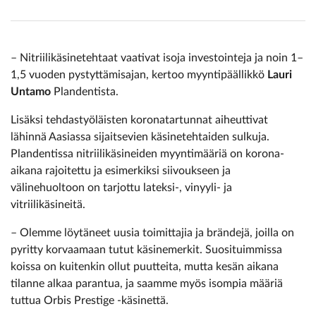
– Nitriilikäsinetehtaat vaativat isoja investointeja ja noin 1–
1,5 vuoden pystyttämisajan, kertoo myyntipäällikkö
Lauri
Untamo
Plandentista.
Lisäksi tehdastyöläisten koronatartunnat aiheuttivat
lähinnä Aasiassa sijaitsevien käsinetehtaiden sulkuja.
Plandentissa nitriilikäsineiden myyntimääriä on korona-
aikana rajoitettu ja esimerkiksi siivoukseen ja
välinehuoltoon on tarjottu lateksi-, vinyyli- ja
vitriilikäsineitä.
– Olemme löytäneet uusia toimittajia ja brändejä, joilla on
pyritty korvaamaan tutut käsinemerkit. Suosituimmissa
koissa on kuitenkin ollut puutteita, mutta kesän aikana
tilanne alkaa parantua, ja saamme myös isompia määriä
tuttua Orbis Prestige -käsinettä.