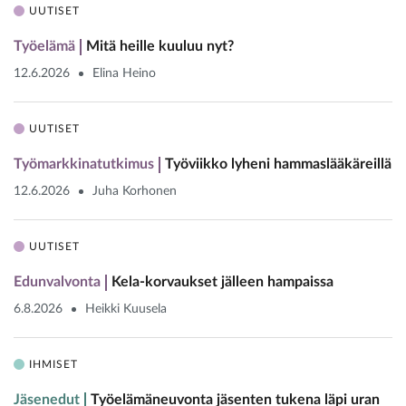
UUTISET
Työelämä
Mitä heille kuuluu nyt?
12.6.2026
Elina Heino
UUTISET
Työmarkkinatutkimus
Työviikko lyheni hammaslääkäreillä
12.6.2026
Juha Korhonen
UUTISET
Edunvalvonta
Kela-korvaukset jälleen hampaissa
6.8.2026
Heikki Kuusela
IHMISET
Jäsenedut
Työelämäneuvonta jäsenten tukena läpi uran