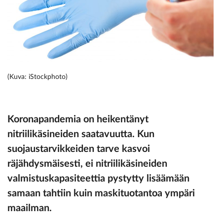
(Kuva: iStockphoto)
Koronapandemia on heikentänyt
nitriilikäsineiden saatavuutta. Kun
suojaustarvikkeiden tarve kasvoi
räjähdysmäisesti, ei nitriilikäsineiden
valmistuskapasiteettia pystytty lisäämään
samaan tahtiin kuin maskituotantoa ympäri
maailman.