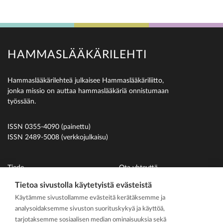
HAMMASLÄÄKÄRILEHTI
Hammaslääkärilehteä julkaisee Hammaslääkäriliitto,
jonka missio on auttaa hammaslääkäriä onnistumaan
työssään.
ISSN 0355-4090 (painettu)
ISSN 2489-5008 (verkkojulkaisu)
Tiede
Ota yhteyttä
Uutiset
Suomen Hammaslääkäriliitto
Tietoa sivustolla käytetyistä evästeistä
Käytämme sivustollamme evästeitä kerätäksemme ja
Ihmiset
analysoidaksemme sivuston suorituskykyä ja käyttöä,
På svenska
tarjotaksemme sosiaalisen median ominaisuuksia sekä