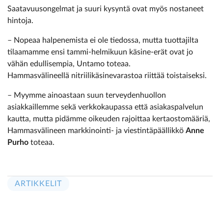
Saatavuusongelmat ja suuri kysyntä ovat myös nostaneet
hintoja.
– Nopeaa halpenemista ei ole tiedossa, mutta tuottajilta
tilaamamme ensi tammi-helmikuun käsine-erät ovat jo
vähän edullisempia, Untamo toteaa.
Hammasvälineellä nitriilikäsinevarastoa riittää toistaiseksi.
– Myymme ainoastaan suun terveydenhuollon
asiakkaillemme sekä verkkokaupassa että asiakaspalvelun
kautta, mutta pidämme oikeuden rajoittaa kertaostomääriä,
Hammasvälineen markkinointi- ja viestintäpäällikkö
Anne
Purho
toteaa.
ARTIKKELIT