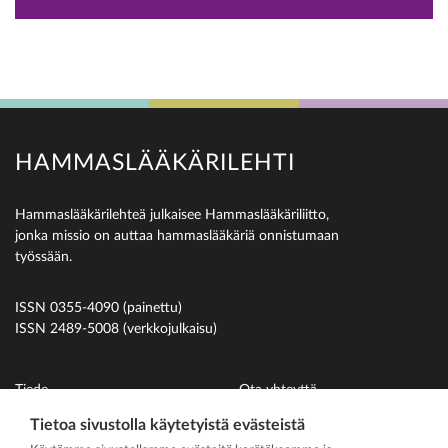
HAMMASLÄÄKÄRILEHTI
Hammaslääkärilehteä julkaisee Hammaslääkäriliitto,
jonka missio on auttaa hammaslääkäriä onnistumaan
työssään.
ISSN 0355-4090 (painettu)
ISSN 2489-5008 (verkkojulkaisu)
Tiede
Ota yhteyttä
Uutiset
Suomen Hammaslääkäriliitto
Tietoa sivustolla käytetyistä evästeistä