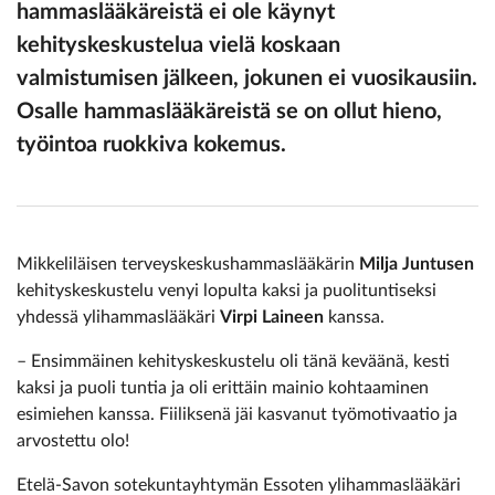
hammaslääkäreistä ei ole käynyt
kehityskeskustelua vielä koskaan
valmistumisen jälkeen, jokunen ei vuosikausiin.
Osalle hammaslääkäreistä se on ollut hieno,
työintoa ruokkiva kokemus.
Mikkeliläisen terveyskeskushammaslääkärin
Milja Juntusen
kehityskeskustelu venyi lopulta kaksi ja puolituntiseksi
yhdessä ylihammaslääkäri
Virpi Laineen
kanssa.
– Ensimmäinen kehityskeskustelu oli tänä keväänä, kesti
kaksi ja puoli tuntia ja oli erittäin mainio kohtaaminen
esimiehen kanssa. Fiiliksenä jäi kasvanut työmotivaatio ja
arvostettu olo!
Etelä-Savon sotekuntayhtymän Essoten ylihammaslääkäri