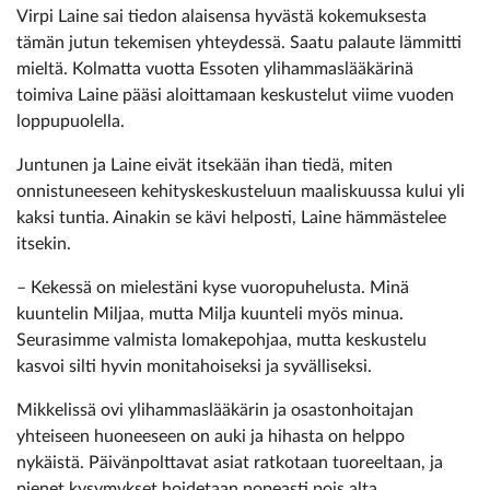
Virpi Laine sai tiedon alaisensa hyvästä kokemuksesta
tämän jutun tekemisen yhteydessä. Saatu palaute lämmitti
mieltä. Kolmatta vuotta Essoten ylihammaslääkärinä
toimiva Laine pääsi aloittamaan keskustelut viime vuoden
loppu­puolella.
Juntunen ja Laine eivät itsekään ihan tiedä, miten
onnistuneeseen kehityskeskusteluun maaliskuussa kului yli
kaksi tuntia. Ainakin se kävi helposti, Laine hämmästelee
itsekin.
– Kekessä on mielestäni kyse vuoropuhelusta. Minä
kuuntelin Miljaa, mutta Milja kuunteli myös minua.
Seurasimme valmista lomakepohjaa, mutta keskustelu
kasvoi silti hyvin monitahoiseksi ja syvälliseksi.
Mikkelissä ovi ylihammaslääkärin ja osastonhoitajan
yhteiseen huoneeseen on auki ja hihasta on helppo
nykäistä. Päivänpolttavat asiat ratkotaan tuoreeltaan, ja
pienet kysymykset hoidetaan nopeasti pois alta.