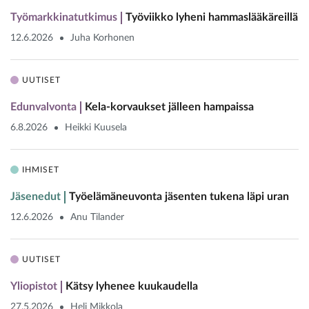
Työmarkkinatutkimus
Työviikko lyheni hammaslääkäreillä
12.6.2026
Juha Korhonen
UUTISET
Edunvalvonta
Kela-korvaukset jälleen hampaissa
6.8.2026
Heikki Kuusela
IHMISET
Jäsenedut
Työelämäneuvonta jäsenten tukena läpi uran
12.6.2026
Anu Tilander
UUTISET
Yliopistot
Kätsy lyhenee kuukaudella
27.5.2026
Heli Mikkola