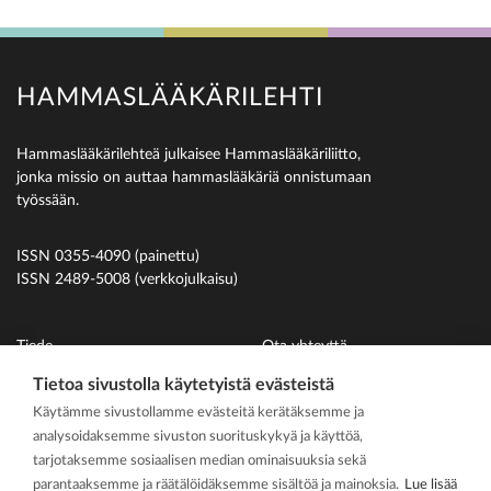
HAMMASLÄÄKÄRILEHTI
Hammaslääkärilehteä julkaisee Hammaslääkäriliitto,
jonka missio on auttaa hammaslääkäriä onnistumaan
työssään.
ISSN 0355-4090 (painettu)
ISSN 2489-5008 (verkkojulkaisu)
Tiede
Ota yhteyttä
Uutiset
Suomen Hammaslääkäriliitto
Tietoa sivustolla käytetyistä evästeistä
Käytämme sivustollamme evästeitä kerätäksemme ja
Ihmiset
analysoidaksemme sivuston suorituskykyä ja käyttöä,
På svenska
tarjotaksemme sosiaalisen median ominaisuuksia sekä
Kirjoitusohjeet
parantaaksemme ja räätälöidäksemme sisältöä ja mainoksia.
Lue lisää