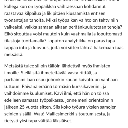
kollega kun on työpaikkaa vaihtaessaan kohdannut
raastavaa kilpailua ja likipitäen kiusaamista entisen
työnantajan taholta. Miksi työpaikan vaihto on tehty niin
vaikeaksi, vaikka samaan aikaan peräänkuulutetaan tehoja?
Eikö sitouttaa voisi muutoin kuin vaatimalla ja loputtomasti
tilastoja tuottamalla? Loputon analytiikka on paras tapa
tappaa into ja luovuus, joita voi sitten lähteä hakemaan taas
metsästä.
Metsästä tulee silloin tällöin lähdettyä myös ihmisten
ilmoille. Siellä sitä ihmeteltävää vasta riittää, ja
parhaimmillaan osuu johonkin kauan kaivattuun vanhaan
tuttuun. Päivänä eräänä törmäsin kurssikaveriini, ja
vaihdoimme kuulumiset. Kävi ilmi, että hän on töissä
edelleen samassa työpaikassa, jonne meni orientoinnin
jälkeen 25 vuotta sitten. Siis koko työura yksien samojen
seinien sisällä. Wau! Malliesimerkki sitoutumisesta, ja
tietysti yksi tapa välttää läksiäiset.