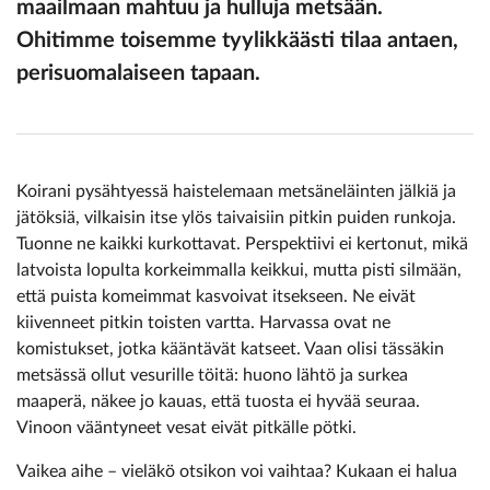
maailmaan mahtuu ja hulluja metsään.
Ohitimme toisemme tyylikkäästi tilaa antaen,
perisuomalaiseen tapaan.
Koirani pysähtyessä haistelemaan metsäneläinten jälkiä ja
jätöksiä, vilkaisin itse ylös taivaisiin pitkin puiden runkoja.
Tuonne ne kaikki kurkottavat. Perspektiivi ei kertonut, mikä
latvoista lopulta korkeimmalla keikkui, mutta pisti silmään,
että puista komeimmat kasvoivat itsekseen. Ne eivät
kiivenneet pitkin toisten vartta. Harvassa ovat ne
komistukset, jotka kääntävät katseet. Vaan olisi tässäkin
metsässä ollut vesurille töitä: huono lähtö ja surkea
maaperä, näkee jo kauas, että tuosta ei hyvää seuraa.
Vinoon vääntyneet vesat eivät pitkälle pötki.
Vaikea aihe – vieläkö otsikon voi vaihtaa? Kukaan ei halua