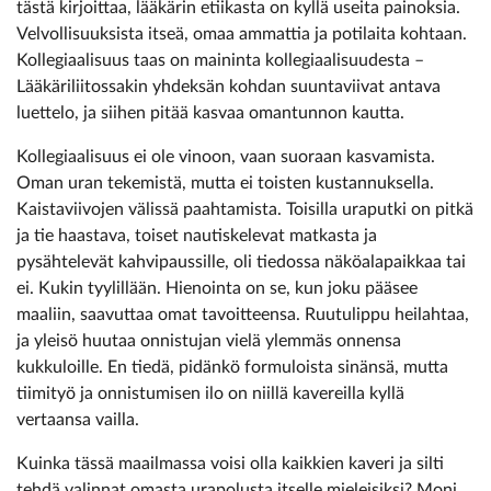
tästä kirjoittaa, lääkärin etiikasta on kyllä useita painoksia.
Velvollisuuksista itseä, omaa ammattia ja potilaita kohtaan.
Kollegiaalisuus taas on maininta kollegiaalisuudesta –
Lääkäriliitossakin yhdeksän kohdan suuntaviivat antava
luettelo, ja siihen pitää kasvaa omantunnon kautta.
Kollegiaalisuus ei ole vinoon, vaan suoraan kasvamista.
Oman uran tekemistä, mutta ei toisten kustannuksella.
Kaistaviivojen välissä paahtamista. Toisilla uraputki on pitkä
ja tie haastava, toiset nautiskelevat matkasta ja
pysähtelevät kahvipaussille, oli tiedossa näköalapaikkaa tai
ei. Kukin tyylillään. Hienointa on se, kun joku pääsee
maaliin, saavuttaa omat tavoitteensa. Ruutulippu heilahtaa,
ja yleisö huutaa onnistujan vielä ylemmäs onnensa
kukkuloille. En tiedä, pidänkö formuloista sinänsä, mutta
tiimityö ja onnistumisen ilo on niillä kavereilla kyllä
vertaansa vailla.
Kuinka tässä maailmassa voisi olla kaikkien kaveri ja silti
tehdä valinnat omasta urapolusta itselle mieleisiksi? Moni