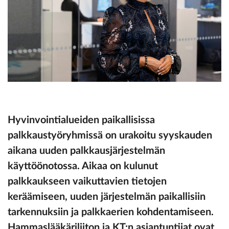
Hyvinvointialueiden paikallisissa
palkkaustyöryhmissä on urakoitu syyskauden
aikana uuden palkkausjärjestelmän
käyttöönotossa. Aikaa on kulunut
palkkaukseen vaikuttavien tietojen
keräämiseen, uuden järjestelmän paikallisiin
tarkennuksiin ja palkkaerien kohdentamiseen.
Hammaslääkäriliiton ja KT:n asiantuntijat ovat