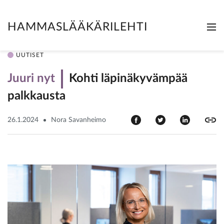
HAMMASLÄÄKÄRILEHTI
Me
Clo
UUTISET
Juuri nyt
Kohti läpinäkyvämpää
palkkausta
26.1.2024
Nora Savanheimo