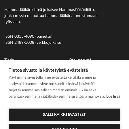
Hammaslääkärilehteä julkaisee Hammaslääkäriliitto,
jonka missio on auttaa hammaslääkäriä onnistumaan
työssään.
ISSN 0355-4090 (painettu)
ISSN 2489-5008 (verkkojulkaisu)
Tiede
Ota yhteyttä
Uutiset
Suomen Hammaslääkäriliitto
Tietoa sivustolla käytetyistä evästeistä
Käytämme sivustollamme evästeitä kerätäksemme ja
Ihmiset
analysoidaksemme sivuston suorituskykyä ja käyttöä,
På svenska
tarjotaksemme sosiaalisen median ominaisuuksia sekä
Kirjoitusohjeet
parantaaksemme ja räätälöidäksemme sisältöä ja mainoksia.
Lue lisää
Mediakortti
Media kit
SALLI KAIKKI EVÄSTEET