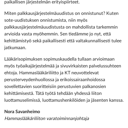
paikallisen järjestelmän erityispiirteet.
Miten palkkausjärjestelmäuudistus on onnistunut? Kuten
sote-uudistuksen onnistumista, niin myös
palkkausjärjestelmäuudistusta on mahdollista tarkemmin
arvioida vasta myöhemmin. Sen tiedämme jo nyt, että
kehittämistyö sekä paikallisesti että valtakunnallisesti tulee
jatkumaan.
Lääkärisopimuksen sopimuskaudella tullaan arvioimaan
myös työaikajärjestelmää ja sivuvirkaisten palvelussuhteen
ehtoja. Hammaslääkäriliitto ja KT neuvottelevat
perusterveydenhuollossa ja erikoissairaanhoidossa
sovellettavien suoritteisiin perustuvien palkanosien
kehittämisestä. Tätä työtä tehdään yhdessä liiton
luottamuselimissä, luottamushenkilöiden ja jäsenten kanssa.
Nora Savanheimo
Hammaslääkäriliiton varatoiminnanjohtaja