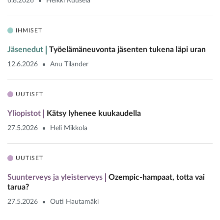
6.8.2026
Heikki Kuusela
IHMISET
Jäsenedut
Työelämäneuvonta jäsenten tukena läpi uran
12.6.2026
Anu Tilander
UUTISET
Yliopistot
Kätsy lyhenee kuukaudella
27.5.2026
Heli Mikkola
UUTISET
Suunterveys ja yleisterveys
Ozempic-hampaat, totta vai
tarua?
27.5.2026
Outi Hautamäki