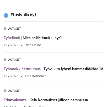
Etusivulla nyt
UUTISET
Työelämä
Mitä heille kuuluu nyt?
12.6.2026
Elina Heino
UUTISET
Työmarkkinatutkimus
Työviikko lyheni hammaslääkäreillä
12.6.2026
Juha Korhonen
UUTISET
Edunvalvonta
Kela-korvaukset jälleen hampaissa