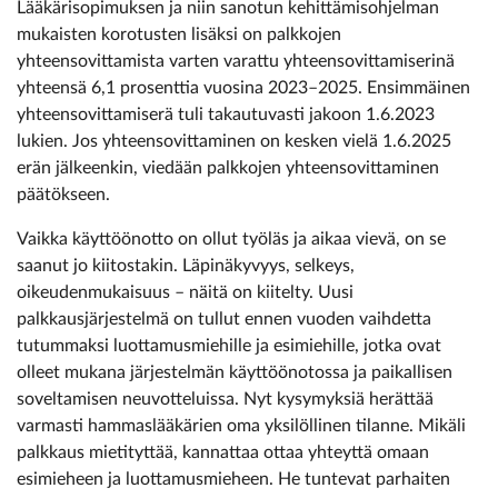
Lääkärisopimuksen ja niin sanotun kehittämisohjelman
mukaisten korotusten lisäksi on palkkojen
yhteensovittamista varten varattu yhteensovittamiserinä
yhteensä 6,1 prosenttia vuosina 2023–2025. Ensimmäinen
yhteensovittamiserä tuli takautuvasti jakoon 1.6.2023
lukien. Jos yhteensovittaminen on kesken vielä 1.6.2025
erän jälkeenkin, viedään palkkojen yhteensovittaminen
päätökseen.
Vaikka käyttöönotto on ollut työläs ja aikaa vievä, on se
saanut jo kiitostakin. Läpinäkyvyys, selkeys,
oikeudenmukaisuus – näitä on kiitelty. Uusi
palkkausjärjestelmä on tullut ennen vuoden vaihdetta
tutummaksi luottamusmiehille ja esimiehille, jotka ovat
olleet mukana järjestelmän käyttöönotossa ja paikallisen
soveltamisen neuvotteluissa. Nyt kysymyksiä herättää
varmasti hammaslääkärien oma yksilöllinen tilanne. Mikäli
palkkaus mietityttää, kannattaa ottaa yhteyttä omaan
esimieheen ja luottamusmieheen. He tuntevat parhaiten