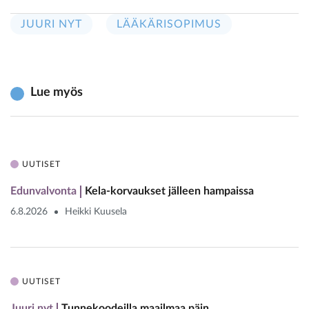
JUURI NYT
LÄÄKÄRISOPIMUS
Lue myös
UUTISET
Edunvalvonta
Kela-korvaukset jälleen hampaissa
6.8.2026
Heikki Kuusela
UUTISET
Juuri nyt
Tunnekoodeilla maailmaa päin