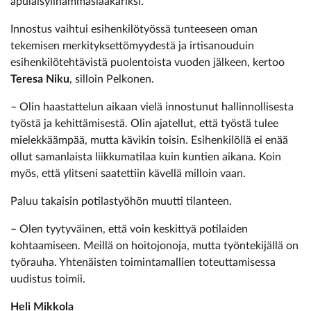
apulaisylihammaslääkäriksi.
Innostus vaihtui esihenkilötyössä tunteeseen oman
tekemisen merkityksettömyydestä ja irtisanouduin
esihenkilötehtävistä puolentoista vuoden jälkeen, kertoo
Teresa Niku
, silloin Pelkonen.
– Olin haastattelun aikaan vielä innostunut hallinnollisesta
työstä ja kehittämisestä. Olin ajatellut, että työstä tulee
mielekkäämpää, mutta kävikin toisin. Esihenkilöllä ei enää
ollut samanlaista liikkumatilaa kuin kuntien aikana. Koin
myös, että ylitseni saatettiin kävellä milloin vaan.
Paluu takaisin potilastyöhön muutti tilanteen.
– Olen tyytyväinen, että voin keskittyä potilaiden
kohtaamiseen. Meillä on hoitojonoja, mutta työntekijällä on
työrauha. Yhtenäisten toimintamallien toteuttamisessa
uudistus toimii.
Heli Mikkola