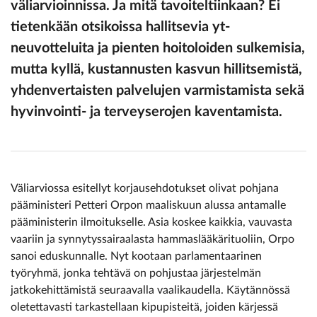
väliarvioinnissa. Ja mitä tavoiteltiinkaan? Ei
tietenkään otsikoissa hallitsevia yt-
neuvotteluita ja pienten hoitoloiden sulkemisia,
mutta kyllä, kustannusten kasvun hillitsemistä,
yhdenvertaisten palvelujen varmistamista sekä
hyvinvointi- ja terveyserojen kaventamista.
Väliarviossa esitellyt korjausehdotukset olivat pohjana
pääministeri Petteri Orpon maaliskuun alussa antamalle
pääministerin ilmoitukselle. Asia koskee kaikkia, vauvasta
vaariin ja synnytyssairaalasta hammaslääkärituoliin, Orpo
sanoi eduskunnalle. Nyt kootaan parlamentaarinen
työryhmä, jonka tehtävä on pohjustaa järjestelmän
jatkokehittämistä seuraavalla vaalikaudella. Käytännössä
oletettavasti tarkastellaan kipupisteitä, joiden kärjessä