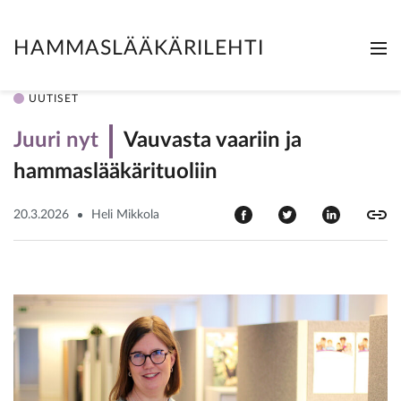
HAMMASLÄÄKÄRILEHTI
Me
Clo
UUTISET
Juuri nyt
Vauvasta vaariin ja
hammaslääkärituoliin
20.3.2026
Heli Mikkola