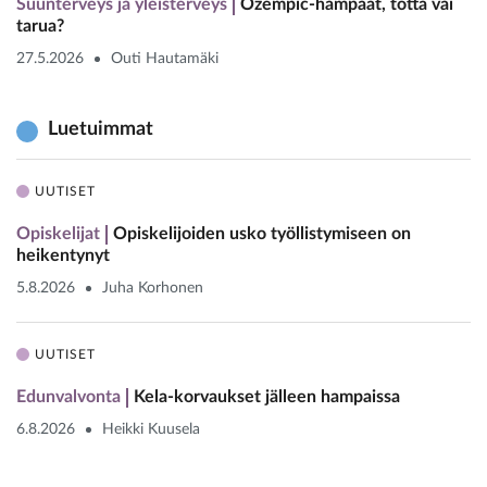
Suunterveys ja yleisterveys
Ozempic-hampaat, totta vai
tarua?
27.5.2026
Outi Hautamäki
Luetuimmat
UUTISET
Opiskelijat
Opiskelijoiden usko työllistymiseen on
heikentynyt
5.8.2026
Juha Korhonen
UUTISET
Edunvalvonta
Kela-korvaukset jälleen hampaissa
6.8.2026
Heikki Kuusela