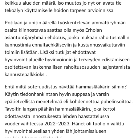
keikkuu alueiden määrä. Iso muutos jo nyt on avata tie
tekoälyn käyttämiselle hoidon tarpeen arvioinnissa.
Potilaan ja unitin äärellä työskentelevän ammattiryhmän
osalta kiinnostavaa saattaa olla myös Erholan
asiantuntijaryhmän ehdotus, jonka mukaan rahoitusmallin
kannustimia ennaltaehkäiseviin ja kustannusvaikuttaviin
toimiin lisätään. Lisäksi tutkijat ehdottavat
hyvinvointialueille hyvinvoinnin ja terveyden edistämiseen
osoitettavan laskennallisen rahoitusosuuden laajentamista
kannustepalkkioksi.
Entä miltä sote-uudistus näyttää hammaslääkärin silmin?
Käytin tiedonhankintaan hyvin suppeaa ja varsin
epätieteellistä menetelmää eli kohdennettua puhelinsoittoa.
Tavoitin langan päähän hammaslääkärin, joka kertoi
odottavasta innostuksesta lehden haastattelussa
vuodenvaihteessa 2022–2023. Hänet oli tuolloin valittu
hyvinvointialueellaan yhden lähijohtamisalueen