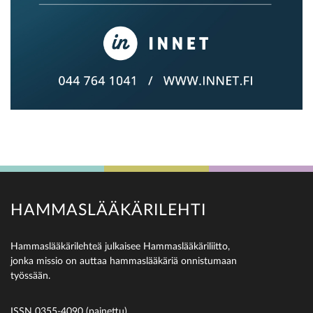
HAMMASLÄÄKÄRILEHTI
Hammaslääkärilehteä julkaisee Hammaslääkäriliitto,
jonka missio on auttaa hammaslääkäriä onnistumaan
työssään.
ISSN 0355-4090 (painettu)