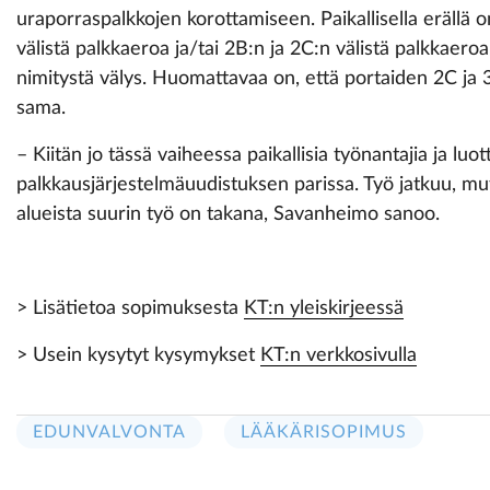
uraporraspalkkojen korottamiseen. Paikallisella erällä o
välistä palkkaeroa ja/tai 2B:n ja 2C:n välistä palkkaer
nimitystä välys. Huomattavaa on, että portaiden 2C ja 3
sama.
– Kiitän jo tässä vaiheessa paikallisia työnantajia ja l
palkkausjärjestelmäuudistuksen parissa. Työ jatkuu, mut
alueista suurin työ on takana, Savanheimo sanoo.
> Lisätietoa sopimuksesta
KT:n yleiskirjeessä
> Usein kysytyt kysymykset
KT:n verkkosivulla
EDUNVALVONTA
LÄÄKÄRISOPIMUS