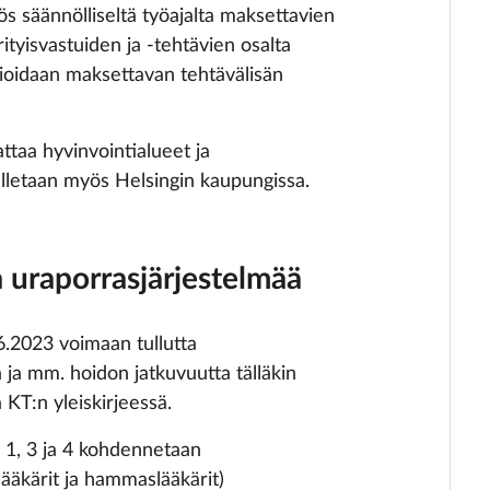
s säännölliseltä työajalta maksettavien
tyisvastuiden ja -tehtävien osalta
oidaan maksettavan tehtävälisän
ttaa hyvinvointialueet ja
lletaan myös Helsingin kaupungissa.
 uraporrasjärjestelmää
6.2023 voimaan tullutta
 ja mm. hoidon jatkuvuutta tälläkin
a KT:n yleiskirjeessä.
sä 1, 3 ja 4 kohdennetaan
ääkärit ja hammaslääkärit)