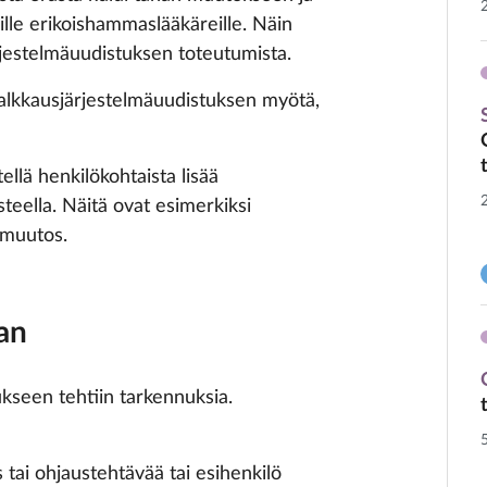
eville erikoishammaslääkäreille. Näin
rjestelmäuudistuksen toteutumista.
 palkkausjärjestelmäuudistuksen myötä,
llä henkilökohtaista lisää
eella. Näitä ovat esimerkiksi
u muutos.
an
kseen tehtiin tarkennuksia.
tai ohjaustehtävää tai esihenkilö