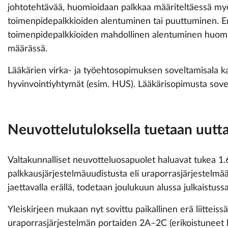
johtotehtävää, huomioidaan palkkaa määriteltäessä myö
toimenpidepalkkioiden alentuminen tai puuttuminen. Eri
toimenpidepalkkioiden mahdollinen alentuminen huomi
määrässä.
Lääkärien virka- ja työehtosopimuksen soveltamisala ka
hyvinvointiyhtymät (esim. HUS). Lääkärisopimusta sove
Neuvottelutuloksella tuetaan uutta
Valtakunnalliset neuvotteluosapuolet haluavat tukea 1.
palkkausjärjestelmäuudistusta eli uraporrasjärjestelmää
jaettavalla erällä, todetaan joulukuun alussa julkaistuss
Yleiskirjeen mukaan nyt sovittu paikallinen erä liitteis
uraporrasjärjestelmän portaiden 2A–2C (erikoistuneet l