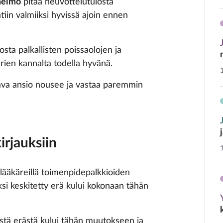
heimo
pitää neuvottelutulosta
tiin valmiiksi hyvissä ajoin ennen
ta palkallisten poissaolojen ja
ien kannalta todella hyvänä.
ava ansio nousee ja vastaa paremmin
irjauksiin
äkäreillä toimenpidepalkkioiden
si keskitetty erä kului kokonaan tähän
stä erästä kului tähän muutokseen ja