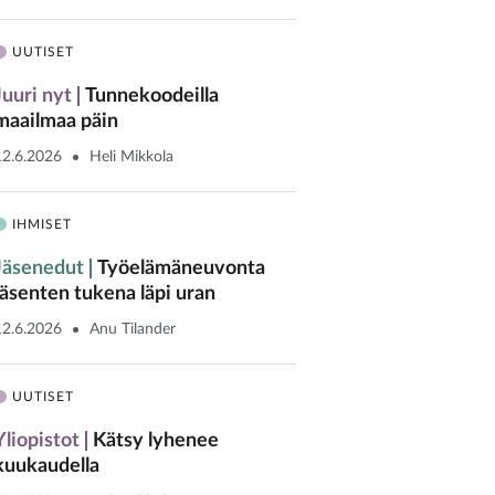
UUTISET
Juuri nyt
Tunnekoodeilla
maailmaa päin
12.6.2026
Heli Mikkola
IHMISET
Jäsenedut
Työelämäneuvonta
jäsenten tukena läpi uran
12.6.2026
Anu Tilander
UUTISET
Yliopistot
Kätsy lyhenee
kuukaudella