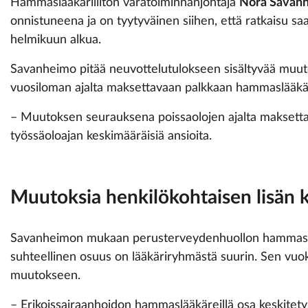
Hammaslääkäriliiton varatoiminnanjohtaja
Nora Savan
onnistuneena ja on tyytyväinen siihen, että ratkaisu saa
helmikuun alkua.
Savanheimo pitää neuvottelutulokseen sisältyvää muutos
vuosiloman ajalta maksettavaan palkkaan hammaslääkär
– Muutoksen seurauksena poissaolojen ajalta maksett
työssäoloajan keskimääräisiä ansioita.
Muutoksia henkilökohtaisen lisän k
Savanheimon mukaan perusterveydenhuollon hammaslä
suhteellinen osuus on lääkäriryhmästä suurin. Sen vuok
muutokseen.
– Erikoissairaanhoidon hammaslääkäreillä osa keskitety