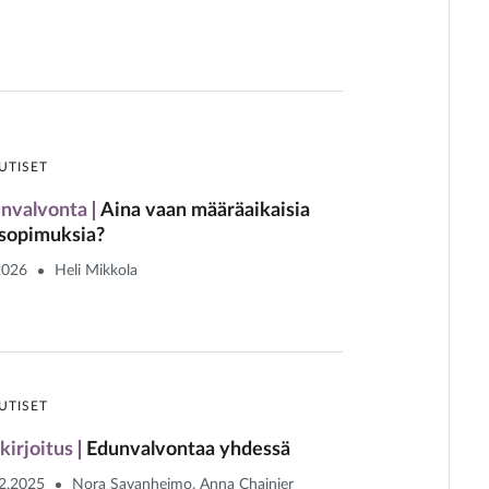
UTISET
nvalvonta
Aina vaan määräaikaisia
sopimuksia?
2026
Heli Mikkola
UTISET
kirjoitus
Edunvalvontaa yhdessä
2.2025
Nora Savanheimo, Anna Chainier