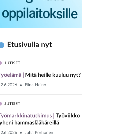
Etusivulla nyt
UUTISET
Työelämä
Mitä heille kuuluu nyt?
12.6.2026
Elina Heino
UUTISET
Työmarkkinatutkimus
Työviikko
lyheni hammaslääkäreillä
12.6.2026
Juha Korhonen