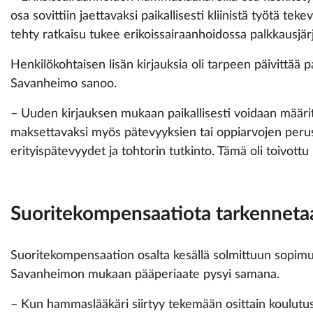
osa sovittiin jaettavaksi paikallisesti kliinistä työtä tek
tehty ratkaisu tukee erikoissairaanhoidossa palkkausjä
Henkilökohtaisen lisän kirjauksia oli tarpeen päivittää
Savanheimo sanoo.
– Uuden kirjauksen mukaan paikallisesti voidaan määrite
maksettavaksi myös pätevyyksien tai oppiarvojen perust
erityispätevyydet ja tohtorin tutkinto. Tämä oli toivott
Suoritekompensaatiota tarkenneta
Suoritekompensaation osalta kesällä solmittuun sopimu
Savanheimon mukaan pääperiaate pysyi samana.
– Kun hammaslääkäri siirtyy tekemään osittain koulutus 