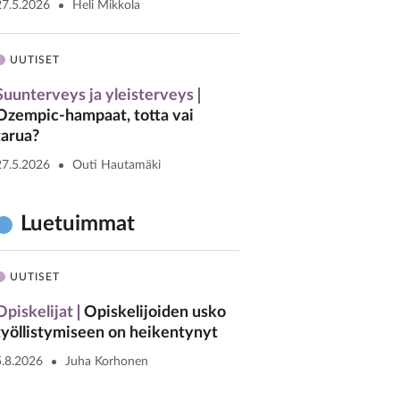
27.5.2026
Heli Mikkola
UUTISET
Suunterveys ja yleisterveys
Ozempic-hampaat, totta vai
tarua?
27.5.2026
Outi Hautamäki
Luetuimmat
UUTISET
Opiskelijat
Opiskelijoiden usko
työllistymiseen on heikentynyt
5.8.2026
Juha Korhonen