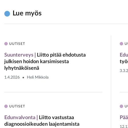
Lue myös
UUTISET
U
Suunterveys
Liitto pitää ehdotusta
Edu
julkisen hoidon karsimisesta
työ
lyhytnäköisenä
3.3.
1.4.2026
Heli Mikkola
UUTISET
U
Edunvalvonta
Liitto vastustaa
Pää
diagnoosioikeuden laajentamista
12.1