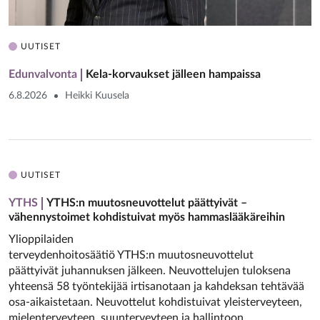
UUTISET
Edunvalvonta
Kela-korvaukset jälleen hampaissa
6.8.2026
Heikki Kuusela
UUTISET
YTHS
YTHS:n muutosneuvottelut päättyivät –
vähennystoimet kohdistuivat myös hammaslääkäreihin
Ylioppilaiden
terveydenhoitosäätiö YTHS:n muutosneuvottelut
päättyivät juhannuksen jälkeen. Neuvottelujen tuloksena
yhteensä 58 työntekijää irtisanotaan ja kahdeksan tehtävää
osa-aikaistetaan. Neuvottelut kohdistuivat yleisterveyteen,
mielenterveyteen, suunterveyteen ja hallintoon.