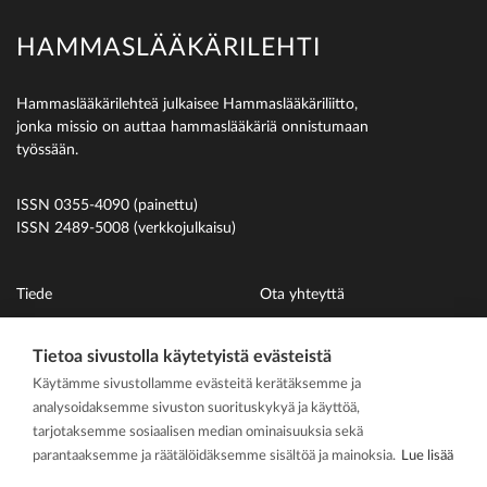
HAMMASLÄÄKÄRILEHTI
Hammaslääkärilehteä julkaisee Hammaslääkäriliitto,
jonka missio on auttaa hammaslääkäriä onnistumaan
työssään.
ISSN 0355-4090 (painettu)
ISSN 2489-5008 (verkkojulkaisu)
Tiede
Ota yhteyttä
Uutiset
Suomen Hammaslääkäriliitto
Tietoa sivustolla käytetyistä evästeistä
Ihmiset
Käytämme sivustollamme evästeitä kerätäksemme ja
På svenska
analysoidaksemme sivuston suorituskykyä ja käyttöä,
Kirjoitusohjeet
tarjotaksemme sosiaalisen median ominaisuuksia sekä
parantaaksemme ja räätälöidäksemme sisältöä ja mainoksia.
Lue lisää
Mediakortti