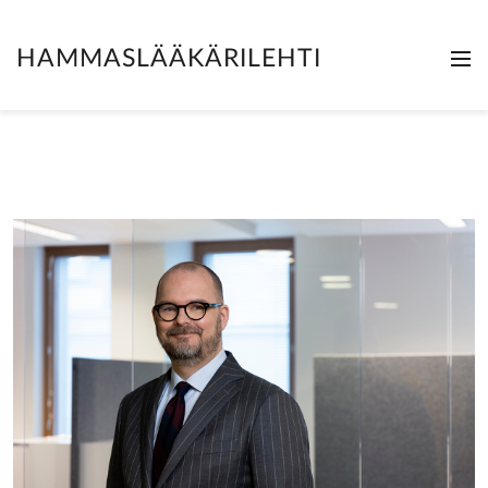
HAMMASLÄÄKÄRILEHTI
Me
Clo