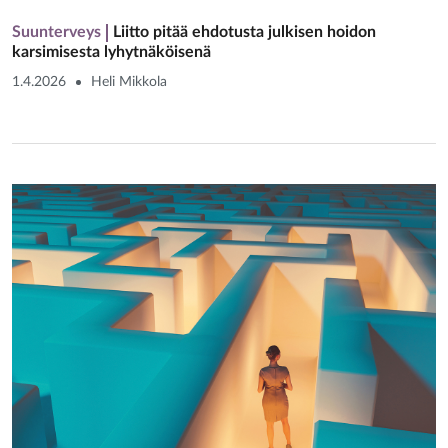
Suunterveys
Liitto pitää ehdotusta julkisen hoidon
karsimisesta lyhytnäköisenä
1.4.2026
Heli Mikkola