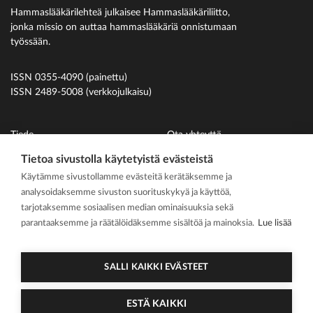
Hammaslääkärilehteä julkaisee Hammaslääkäriliitto,
jonka missio on auttaa hammaslääkäriä onnistumaan
työssään.
ISSN 0355-4090 (painettu)
ISSN 2489-5008 (verkkojulkaisu)
Tiede
Ota yhteyttä
Uutiset
Suomen Hammaslääkäriliitto
Tietoa sivustolla käytetyistä evästeistä
Käytämme sivustollamme evästeitä kerätäksemme ja
Ihmiset
analysoidaksemme sivuston suorituskykyä ja käyttöä,
På svenska
tarjotaksemme sosiaalisen median ominaisuuksia sekä
Kirjoitusohjeet
parantaaksemme ja räätälöidäksemme sisältöä ja mainoksia.
Lue lisää
Mediakortti
Media kit
SALLI KAIKKI EVÄSTEET
ESTÄ KAIKKI