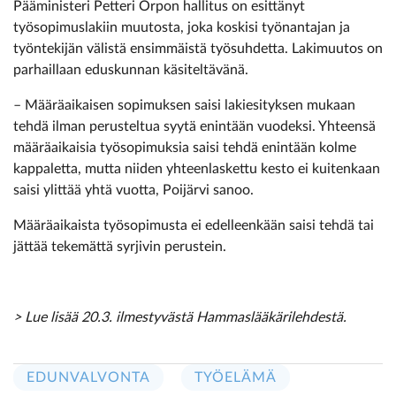
Pääministeri Petteri Orpon hallitus on esittänyt
työsopimuslakiin muutosta, joka koskisi työnantajan ja
työntekijän välistä ensimmäistä työsuhdetta. Lakimuutos on
parhaillaan eduskunnan käsiteltävänä.
– Määräaikaisen sopimuksen saisi lakiesityksen mukaan
tehdä ilman perusteltua syytä enintään vuodeksi. Yhteensä
määräaikaisia työsopimuksia saisi tehdä enintään kolme
kappaletta, mutta niiden yhteenlaskettu kesto ei kuitenkaan
saisi ylittää yhtä vuotta, Poijärvi sanoo.
Määräaikaista työsopimusta ei edelleenkään saisi tehdä tai
jättää tekemättä syrjivin perustein.
> Lue lisää 20.3. ilmestyvästä Hammaslääkärilehdestä.
EDUNVALVONTA
TYÖELÄMÄ