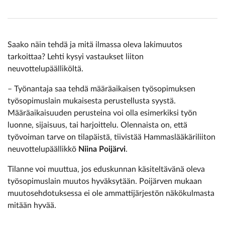
Saako näin tehdä ja mitä ilmassa oleva lakimuutos
tarkoittaa? Lehti kysyi vastaukset liiton
neuvottelupäälliköltä.
– Työnantaja saa tehdä määräaikaisen työsopimuksen
työsopimuslain mukaisesta perustellusta syystä.
Määräaikaisuuden perusteina voi olla esimerkiksi työn
luonne, sijaisuus, tai harjoittelu. Olennaista on, että
työvoiman tarve on tilapäistä, tiivistää Hammaslääkäriliiton
neuvottelupäällikkö
Niina Poijärvi
.
Tilanne voi muuttua, jos eduskunnan käsiteltävänä oleva
työsopimuslain muutos hyväksytään. Poijärven mukaan
muutosehdotuksessa ei ole ammattijärjestön näkökulmasta
mitään hyvää.