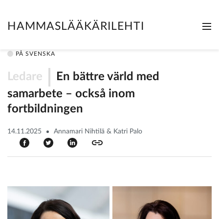
HAMMASLÄÄKÄRILEHTI
Me
Clo
PÅ SVENSKA
Ledare
En bättre värld med
samarbete – också inom
fortbildningen
14.11.2025
Annamari Nihtilä & Katri Palo