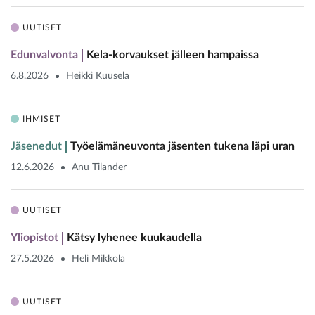
UUTISET
Edunvalvonta
Kela-korvaukset jälleen hampaissa
6.8.2026
Heikki Kuusela
IHMISET
Jäsenedut
Työelämäneuvonta jäsenten tukena läpi uran
12.6.2026
Anu Tilander
UUTISET
Yliopistot
Kätsy lyhenee kuukaudella
27.5.2026
Heli Mikkola
UUTISET