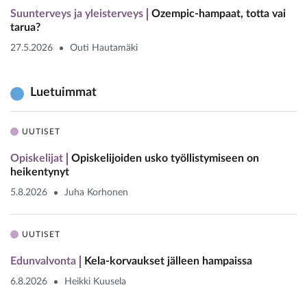
Suunterveys ja yleisterveys
Ozempic-hampaat, totta vai
tarua?
27.5.2026
Outi Hautamäki
Luetuimmat
UUTISET
Opiskelijat
Opiskelijoiden usko työllistymiseen on
heikentynyt
5.8.2026
Juha Korhonen
UUTISET
Edunvalvonta
Kela-korvaukset jälleen hampaissa
6.8.2026
Heikki Kuusela