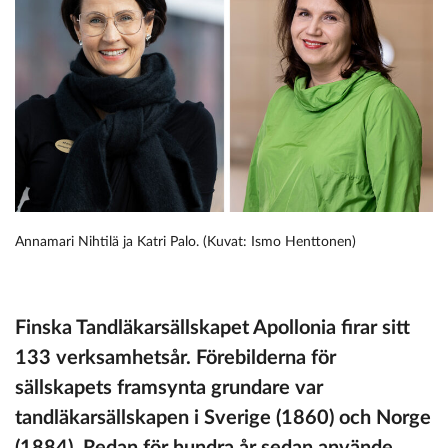
Annamari Nihtilä ja Katri Palo. (Kuvat: Ismo Henttonen)
Finska Tandläkarsällskapet Apollonia firar sitt
133 verksamhetsår. Förebilderna för
sällskapets framsynta grundare var
tandläkarsällskapen i Sverige (1860) och Norge
(1884). Redan för hundra år sedan använde