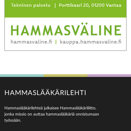
HAMMASLÄÄKÄRILEHTI
Hammaslääkärilehteä julkaisee Hammaslääkäriliitto,
jonka missio on auttaa hammaslääkäriä onnistumaan
työssään.