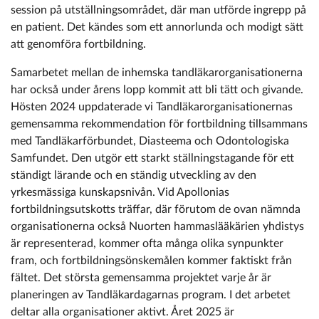
session på utställningsområdet, där man utförde ingrepp på
en patient. Det kändes som ett annorlunda och modigt sätt
att genomföra fortbildning.
Samarbetet mellan de inhemska tandläkarorganisationerna
har också under årens lopp kommit att bli tätt och givande.
Hösten 2024 uppdaterade vi Tandläkarorganisationernas
gemensamma rekommendation för fortbildning tillsammans
med Tandläkarförbundet, Diasteema och Odontologiska
Samfundet. Den utgör ett starkt ställningstagande för ett
ständigt lärande och en ständig utveckling av den
yrkesmässiga kunskapsnivån. Vid Apollonias
fortbildningsutskotts träffar, där förutom de ovan nämnda
organisationerna också Nuorten hammaslääkärien yhdistys
är representerad, kommer ofta många olika synpunkter
fram, och fortbildningsönskemålen kommer faktiskt från
fältet. Det största gemensamma projektet varje år är
planeringen av Tandläkardagarnas program. I det arbetet
deltar alla organisationer aktivt. Året 2025 är