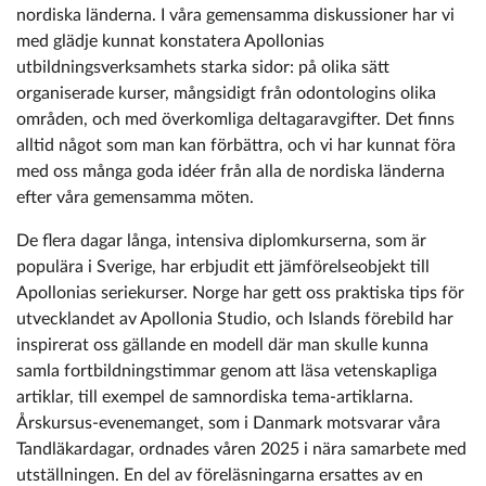
nordiska länderna. I våra gemensamma diskussioner har vi
med glädje kunnat konstatera Apollonias
utbildningsverksamhets starka sidor: på olika sätt
organiserade kurser, mångsidigt från odontologins olika
områden, och med överkomliga deltagaravgifter. Det finns
alltid något som man kan förbättra, och vi har kunnat föra
med oss många goda idéer från alla de nordiska länderna
efter våra gemensamma möten.
De flera dagar långa, intensiva diplomkurserna, som är
populära i Sverige, har erbjudit ett jämförelseobjekt till
Apollonias seriekurser. Norge har gett oss praktiska tips för
utvecklandet av Apollonia Studio, och Islands förebild har
inspirerat oss gällande en modell där man skulle kunna
samla fortbildningstimmar genom att läsa vetenskapliga
artiklar, till exempel de samnordiska tema-artiklarna.
Årskursus-evenemanget, som i Danmark motsvarar våra
Tandläkardagar, ordnades våren 2025 i nära samarbete med
utställningen. En del av föreläsningarna ersattes av en