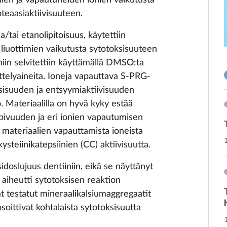
alien ja vapautuneiden ionien vaikutusta
oteaasiaktiivisuuteen.
a/tai etanolipitoisuus, käytettiin
 liuottimien vaikutusta sytotoksisuuteen
iniin selvitettiin käyttämällä DMSO:ta
sittelyaineita. Ioneja vapauttava S-PRG-
ksisuuden ja entsyymiaktiivisuuden
o. Materiaalilla on hyvä kyky estää
opivuuden ja eri ionien vapautumisen
 materiaalien vapauttamista ioneista
steiinikatepsiinien (CC) aktiivisuutta.
sidoslujuus dentiiniin, eikä se näyttänyt
 aiheutti sytotoksisen reaktion
t testatut mineraalikalsiumaggregaatit
soittivat kohtalaista sytotoksisuutta