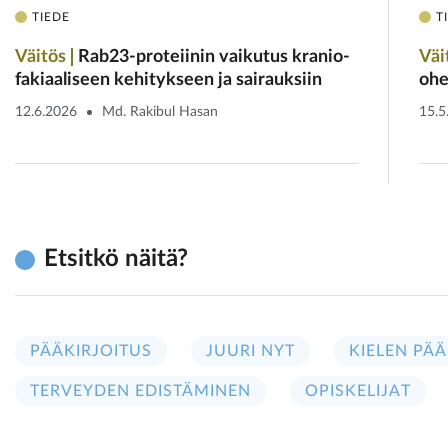
TIEDE
T
Väitös
Rab23-proteiinin vaikutus kranio­
Väi
fakiaaliseen kehitykseen ja sairauksiin
ohe
12.6.2026
Md. Rakibul Hasan
15.5
Etsitkö näitä?
PÄÄKIRJOITUS
JUURI NYT
KIELEN PÄÄ
TERVEYDEN EDISTÄMINEN
OPISKELIJAT