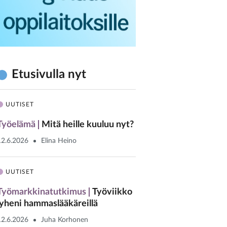
Etusivulla nyt
UUTISET
Työelämä
Mitä heille kuuluu nyt?
12.6.2026
Elina Heino
UUTISET
Työmarkkinatutkimus
Työviikko
lyheni hammaslääkäreillä
12.6.2026
Juha Korhonen