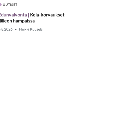
UUTISET
Edunvalvonta
Kela-korvaukset
jälleen hampaissa
6.8.2026
Heikki Kuusela