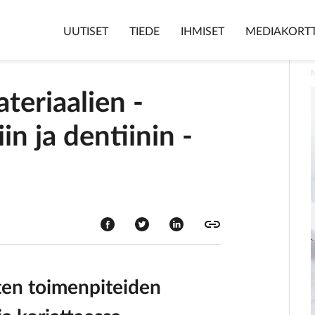
UUTISET
TIEDE
IHMISET
MEDIAKORTT
teriaalien ­
in ja dentiinin ­
sten toimenpiteiden