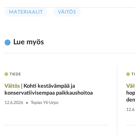
MATERIAALIT
VÄITÖS
Lue myös
TIEDE
T
Väitös
Kohti kestävämpää ja
Väi
konservatiivisempaa paikkaushoitoa
hop
den
12.6.2026
Topias Yli-Urpo
12.6