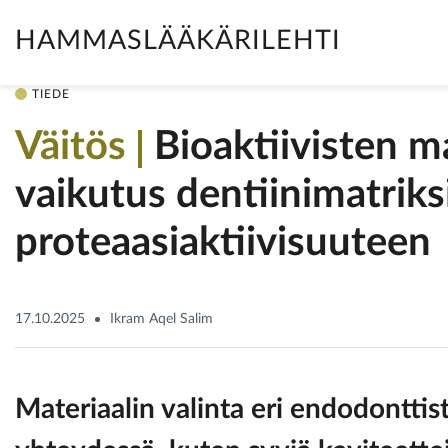
HAMMASLÄÄKÄRILEHTI
TIEDE
Väitös
Bioaktiivisten ma
vaikutus dentiinimatriksi
proteaasiaktiivisuuteen
17.10.2025
Ikram Aqel Salim
Materiaalin valinta eri endodontti