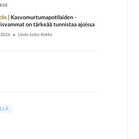
IEDE
tös
Kasvomurtumapotilaiden ­
isvammat on tärkeää tunnistaa ajoissa
.2026
Linda-Lotta Kokko
LLÄ