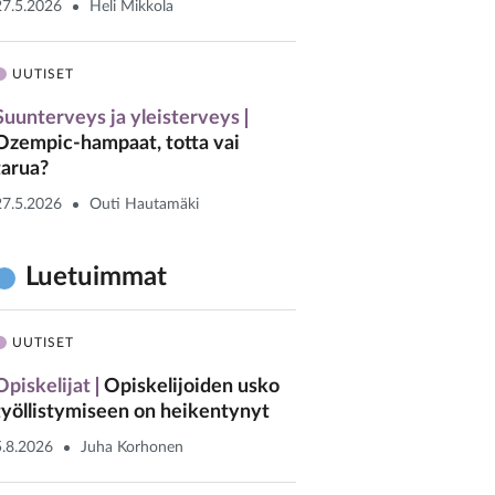
27.5.2026
Heli Mikkola
UUTISET
Suunterveys ja yleisterveys
Ozempic-hampaat, totta vai
tarua?
27.5.2026
Outi Hautamäki
Luetuimmat
UUTISET
Opiskelijat
Opiskelijoiden usko
työllistymiseen on heikentynyt
5.8.2026
Juha Korhonen