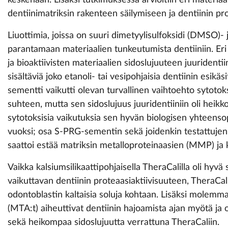
keskenään. Lisäksi tutkimuksessa arvioitiin eri materia
dentiinimatriksin rakenteen säilymiseen ja dentiinin pr
Liuottimia, joissa on suuri dimetyylisulfoksidi (DMSO)- j
parantamaan materiaalien tunkeutumista dentiiniin. Eri
ja bioaktiivisten materiaalien sidoslujuuteen juuridenti
sisältäviä joko etanoli- tai vesipohjaisia dentiinin esikä
sementti vaikutti olevan turvallinen vaihtoehto sytoto
suhteen, mutta sen sidoslujuus juuridentiiniin oli heikk
sytotoksisia vaikutuksia sen hyvän biologisen yhteens
vuoksi; osa S-PRG-sementin sekä joidenkin testattujen
saattoi estää matriksin metalloproteinaasien (MMP) ja ky
Vaikka kalsiumsilikaattipohjaisella TheraCalilla oli hyvä 
vaikuttavan dentiinin proteaasiaktiivisuuteen, TheraCal
odontoblastin kaltaisia soluja kohtaan. Lisäksi molemma
(MTA:t) aiheuttivat dentiinin hajoamista ajan myötä ja o
sekä heikompaa sidoslujuutta verrattuna TheraCaliin.