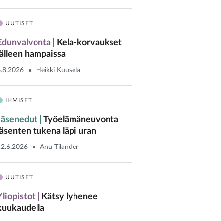
UUTISET
Edunvalvonta
Kela-korvaukset
jälleen hampaissa
6.8.2026
Heikki Kuusela
IHMISET
Jäsenedut
Työelämäneuvonta
jäsenten tukena läpi uran
12.6.2026
Anu Tilander
UUTISET
Yliopistot
Kätsy lyhenee
kuukaudella