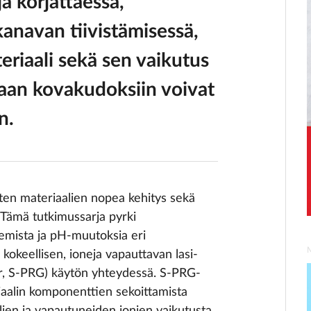
a korjattaessa,
kanavan tiivistämisessä,
teriaali sekä sen vaikutus
paan kovakudoksiin voivat
n.
sten materiaalien nopea kehitys sekä
Tämä tutkimussarja pyrki
emista ja pH-muutoksia eri
a kokeellisen, ioneja vapauttavan lasi-
r, S-PRG) käytön yhteydessä. S-PRG-
alin komponenttien sekoittamista