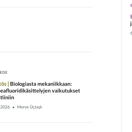
IEDE
tös
Biologiasta mekaniikkaan:
eafluoridikäsittelyjen vaikutukset
tiiniin
.2026
Merve Üçtaşlı