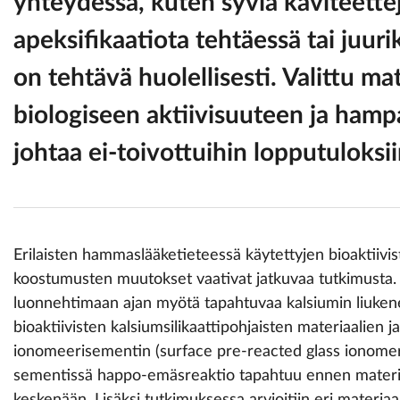
yhteydessä, kuten syviä kaviteettej
apeksifikaatiota tehtäessä tai juuri
on tehtävä huolellisesti. Valittu ma
biologiseen aktiivisuuteen ja ham
johtaa ei-toivottuihin lopputuloksii
Erilaisten hammaslääketieteessä käytettyjen bioaktiivi
koostumusten muutokset vaativat jatkuvaa tutkimusta. 
luonnehtimaan ajan myötä tapahtuvaa kalsiumin liuken
bioaktiivisten kalsiumsilikaattipohjaisten materiaalien j
ionomeerisementin (surface pre-reacted glass ionome
sementissä happo-emäsreaktio tapahtuu ennen materia