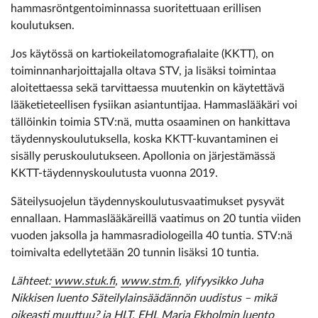
hammasröntgentoiminnassa suoritettuaan erillisen
koulutuksen.
Jos käytössä on kartiokeilatomografialaite (KKTT), on
toiminnanharjoittajalla oltava STV, ja lisäksi toimintaa
aloitettaessa sekä tarvittaessa muutenkin on käytettävä
lääketieteellisen fysiikan asiantuntijaa. Hammaslääkäri voi
tällöinkin toimia STV:nä, mutta osaaminen on hankittava
täydennyskoulutuksella, koska KKTT-kuvantaminen ei
sisälly peruskoulutukseen. Apollonia on järjestämässä
KKTT-täydennyskoulutusta vuonna 2019.
Säteilysuojelun täydennyskoulutusvaatimukset pysyvät
ennallaan. Hammaslääkäreillä vaatimus on 20 tuntia viiden
vuoden jaksolla ja hammasradiologeilla 40 tuntia. STV:nä
toimivalta edellytetään 20 tunnin lisäksi 10 tuntia.
Lähteet:
www.stuk.fi
,
www.stm.fi
, ylifyysikko Juha
Nikkisen luento Säteilylainsäädännön uudistus – mikä
oikeasti muuttuu? ja HLT, EHL Marja Ekholmin luento