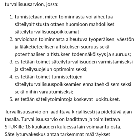
turvallisuusarvion, jossa:
tunnistetaan, miten toiminnasta voi aiheutua
säteilyaltistusta ottaen huomioon mahdolliset
säteilyturvallisuuspoikkeamat;
arvioidaan toiminnasta aiheutuva työperäisen, väestön
ja lääketieteellisen altistuksen suuruus sekä
potentiaalisen altistuksen todennäköisyys ja suuruus;
esitetään toimet säteilyturvallisuuden varmistamiseksi
ja säteilysuojelun optimoimiseksi;
esitetään toimet tunnistettujen
säteilyturvallisuuspoikkeamien ennaltaehkäisemiseksi
sekä niihin varautumiseksi;
esitetään säteilytoimintoja koskevat luokitukset.
Turvallisuusarvio on laadittava kirjallisesti ja pidettävä ajan
tasalla. Turvallisuusarvio on laadittava ja toimitettava
STUKille 18 kuukauden kuluessa lain voimaantulosta.
Säteilyturvakeskus antaa tarkemmat määräykset