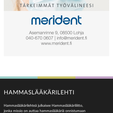
HAMMASLÄÄKÄRILEHTI
Hammaslääkärilehteä julkaisee Hammaslääkäriliitto,
jonka missio on auttaa hammaslääkäriä onnistumaan