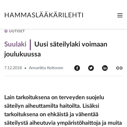
HAMMASLÄÄKÄRILEHTI
Me
Clo
UUTISET
Suulaki
Uusi säteilylaki voimaan
joulukuussa
7.12.2018
Annariitta Kottonen
Lain tarkoituksena on terveyden suojelu
säteilyn aiheuttamilta haitoilta. Lisäksi
tarkoituksena on ehkäistä ja vähentää
säteilystä aiheutuvia ympäristöhaittoja ja muita