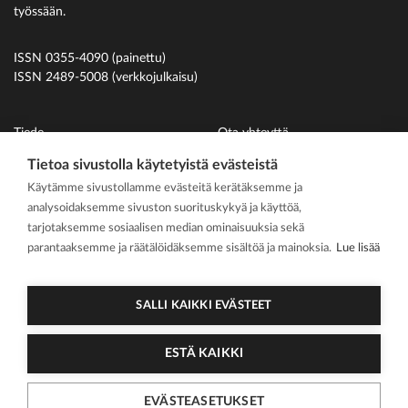
työssään.
ISSN 0355-4090 (painettu)
ISSN 2489-5008 (verkkojulkaisu)
Tiede
Ota yhteyttä
Uutiset
Suomen Hammaslääkäriliitto
Tietoa sivustolla käytetyistä evästeistä
Käytämme sivustollamme evästeitä kerätäksemme ja
Ihmiset
analysoidaksemme sivuston suorituskykyä ja käyttöä,
På svenska
tarjotaksemme sosiaalisen median ominaisuuksia sekä
Kirjoitusohjeet
parantaaksemme ja räätälöidäksemme sisältöä ja mainoksia.
Lue lisää
Mediakortti
Media kit
SALLI KAIKKI EVÄSTEET
ESTÄ KAIKKI
2026 Suomen
Tietosuojasel
Cookie
EVÄSTEASETUKSET
Hammaslääkärilehti
oste
asetukset