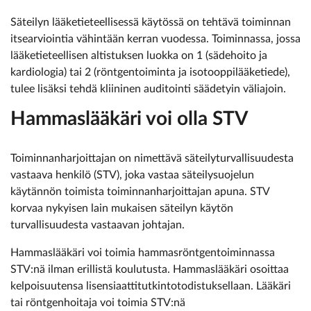
Säteilyn lääketieteellisessä käytössä on tehtävä toiminnan
itsearviointia vähintään kerran vuodessa. Toiminnassa, jossa
lääketieteellisen altistuksen luokka on 1 (sädehoito ja
kardiologia) tai 2 (röntgentoiminta ja isotooppilääketiede),
tulee lisäksi tehdä kliininen auditointi säädetyin väliajoin.
Hammaslääkäri voi olla STV
Toiminnanharjoittajan on nimettävä säteilyturvallisuudesta
vastaava henkilö (STV), joka vastaa säteilysuojelun
käytännön toimista toiminnanharjoittajan apuna. STV
korvaa nykyisen lain mukaisen säteilyn käytön
turvallisuudesta vastaavan johtajan.
Hammaslääkäri voi toimia hammasröntgentoiminnassa
STV:nä ilman erillistä koulutusta. Hammaslääkäri osoittaa
kelpoisuutensa lisensiaattitutkintotodistuksellaan. Lääkäri
tai röntgenhoitaja voi toimia STV:nä