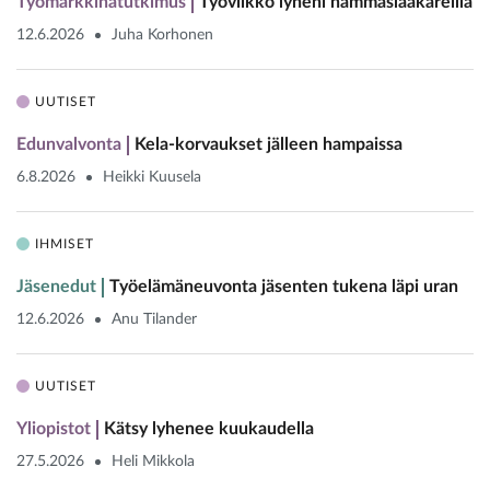
Työmarkkinatutkimus
Työviikko lyheni hammaslääkäreillä
12.6.2026
Juha Korhonen
UUTISET
Edunvalvonta
Kela-korvaukset jälleen hampaissa
6.8.2026
Heikki Kuusela
IHMISET
Jäsenedut
Työelämäneuvonta jäsenten tukena läpi uran
12.6.2026
Anu Tilander
UUTISET
Yliopistot
Kätsy lyhenee kuukaudella
27.5.2026
Heli Mikkola