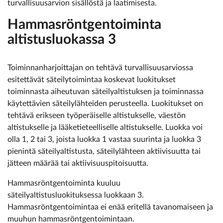
turvallisuusarvion sisällöstä ja laatimisesta.
Hammasröntgentoiminta
altistusluokassa 3
Toiminnanharjoittajan on tehtävä turvallisuusarviossa
esitettävät säteilytoimintaa koskevat luokitukset
toiminnasta aiheutuvan säteilyaltistuksen ja toiminnassa
käytettävien säteilylähteiden perusteella. Luokitukset on
tehtävä erikseen työperäiselle altistukselle, väestön
altistukselle ja lääketieteelliselle altistukselle. Luokka voi
olla 1, 2 tai 3, joista luokka 1 vastaa suurinta ja luokka 3
pienintä säteilyaltistusta, säteilylähteen aktiivisuutta tai
jätteen määrää tai aktiivisuuspitoisuutta.
Hammasröntgentoiminta kuuluu
säteilyaltistusluokituksessa luokkaan 3.
Hammasröntgentoimintaa ei enää eritellä tavanomaiseen ja
muuhun hammasröntgentoimintaan.