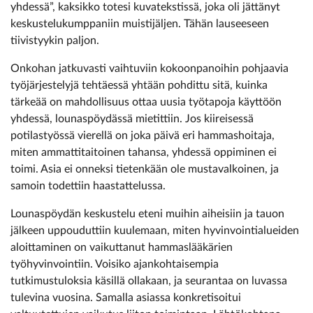
yhdessä”, kaksikko totesi kuvatekstissä, joka oli jättänyt
keskustelukumppaniin muistijäljen. Tähän lauseeseen
tiivistyykin paljon.
Onkohan jatkuvasti vaihtuviin kokoonpanoihin pohjaavia
työjärjestelyjä tehtäessä yhtään pohdittu sitä, kuinka
tärkeää on mahdollisuus ottaa uusia työtapoja käyttöön
yhdessä, lounaspöydässä mietittiin. Jos kiireisessä
potilastyössä vierellä on joka päivä eri hammashoitaja,
miten ammattitaitoinen tahansa, yhdessä oppiminen ei
toimi. Asia ei onneksi tietenkään ole mustavalkoinen, ja
samoin todettiin haastattelussa.
Lounaspöydän keskustelu eteni muihin aiheisiin ja tauon
jälkeen uppouduttiin kuulemaan, miten hyvinvointialueiden
aloittaminen on vaikuttanut hammaslääkärien
työhyvinvointiin. Voisiko ajankohtaisempia
tutkimustuloksia käsillä ollakaan, ja seurantaa on luvassa
tulevina vuosina. Samalla asiassa konkretisoitui