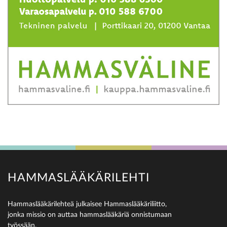
HAMMASLÄÄKÄRILEHTI
Hammaslääkärilehteä julkaisee Hammaslääkäriliitto,
jonka missio on auttaa hammaslääkäriä onnistumaan
työssään.