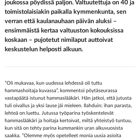
joukossa pöydissä paljon. Valtuutettuja on 40 ja
toimistolaisiakin paikalla kymmenkunta, sen
verran että kaulanauhaan päivän aluksi –
ensimmäistä kertaa valtuuston kokouksissa
koskaan – pujotetut nimilaput auttoivat
keskustelun helposti alkuun.
”Oli mukavaa, kun uudessa lehdessä oli tuttu
hammashoitaja kuvassa”, kommentoi pöytäseurassa
vastapäätä istunut hammaslääkäri. Hän jatkoi, että jutusta
tuli oivallus ja yksi lause jäi mieleen. Ilahduin; ihan parasta,
lehteä on luettu. Jutussa työparina työskentelevät
hammaslääkäri ja hoitaja kertoivat, miltä yhteistyö tuntuu,
kun sitä on tehty parina kummankin uran alkuvuosista
saakka. ”Olemme myös opetelleet monia uusia asioita