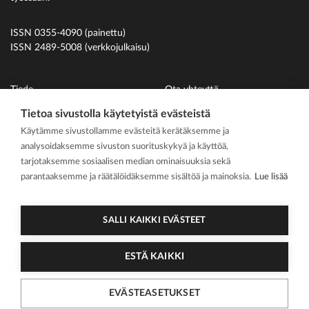
ISSN 0355-4090 (painettu)
ISSN 2489-5008 (verkkojulkaisu)
Tiede
Ota yhteyttä
Uutiset
Suomen Hammaslääkäriliitto
Tietoa sivustolla käytetyistä evästeistä
Käytämme sivustollamme evästeitä kerätäksemme ja
Ihmiset
analysoidaksemme sivuston suorituskykyä ja käyttöä,
På svenska
tarjotaksemme sosiaalisen median ominaisuuksia sekä
Kirjoitusohjeet
parantaaksemme ja räätälöidäksemme sisältöä ja mainoksia.
Lue lisää
Mediakortti
Media kit
SALLI KAIKKI EVÄSTEET
ESTÄ KAIKKI
2026 Suomen
Tietosuojasel
Cookie
EVÄSTEASETUKSET
Hammaslääkärilehti
oste
asetukset