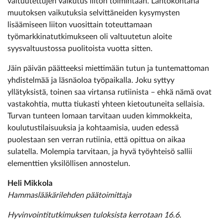
valtuutettujen vaikutus liiton toimintaan. Lähtökohtana
muutoksen vaikutuksia selvittäneiden kysymysten
lisäämiseen liiton vuosittain toteuttamaan
työmarkkinatutkimukseen oli valtuutetun aloite
syysvaltuustossa puolitoista vuotta sitten.
Jäin päivän päätteeksi miettimään tutun ja tuntemattoman
yhdistelmää ja läsnäoloa työpaikalla. Joku syttyy
yllätyksistä, toinen saa virtansa rutiinista – ehkä nämä ovat
vastakohtia, mutta tiukasti yhteen kietoutuneita sellaisia.
Turvan tunteen lomaan tarvitaan uuden kimmokkeita,
koulutustilaisuuksia ja kohtaamisia, uuden edessä
puolestaan sen verran rutiinia, että opittua on aikaa
sulatella. Molempia tarvitaan, ja hyvä työyhteisö sallii
elementtien yksilöllisen annostelun.
Heli Mikkola
Hammaslääkärilehden päätoimittaja
Hyvinvointi­tutkimuksen tuloksista kerrotaan 16.6.