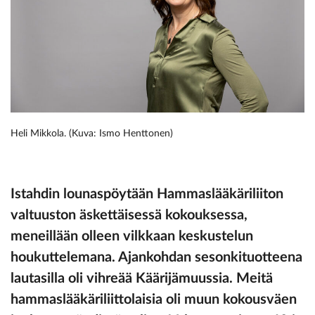
Heli Mikkola. (Kuva: Ismo Henttonen)
Istahdin lounaspöytään Hammaslääkäriliiton
valtuuston äskettäisessä kokouksessa,
meneillään olleen vilkkaan keskustelun
houkuttelemana. Ajankohdan sesonkituotteena
lautasilla oli vihreää Käärijämuussia. Meitä
hammaslääkäriliittolaisia oli muun kokousväen