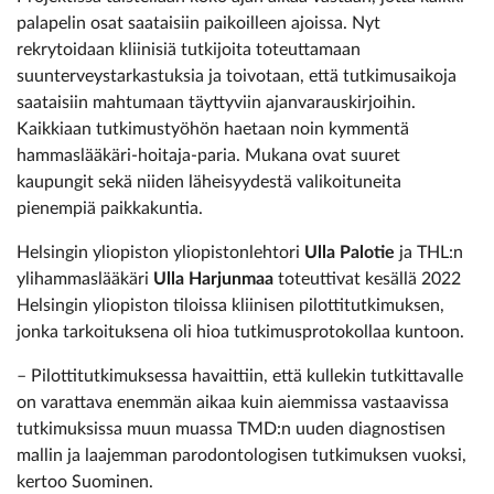
palapelin osat saataisiin paikoilleen ajoissa. Nyt
rekrytoidaan kliinisiä tutkijoita toteuttamaan
suunterveystarkastuksia ja toivotaan, että tutkimusaikoja
saataisiin mahtumaan täyttyviin ajanvarauskirjoihin.
Kaikkiaan tutkimustyöhön haetaan noin kymmentä
hammaslääkäri-hoitaja-paria. Mukana ovat suuret
kaupungit sekä niiden läheisyydestä valikoituneita
pienempiä paikkakuntia.
Helsingin yliopiston yliopistonlehtori
Ulla Palotie
ja THL:n
ylihammaslääkäri
Ulla Harjunmaa
toteuttivat kesällä 2022
Helsingin yliopiston tiloissa kliinisen pilottitutkimuksen,
jonka tarkoituksena oli hioa tutkimusprotokollaa kuntoon.
– Pilottitutkimuksessa havaittiin, että kullekin tutkittavalle
on varattava enemmän aikaa kuin aiemmissa vastaavissa
tutkimuksissa muun muassa TMD:n uuden diagnostisen
mallin ja laajemman parodontologisen tutkimuksen vuoksi,
kertoo Suominen.