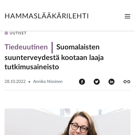
HAMMASLÄÄKÄRILEHTI
Me
Clo
UUTISET
Tiedeuutinen
Suomalaisten
suunterveydestä kootaan laaja
tutkimusaineisto
28.10.2022
Annika Nissinen