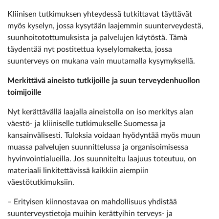
Kliinisen tutkimuksen yhteydessä tutkittavat täyttävät
myös kyselyn, jossa kysytään laajemmin suunterveydestä,
suunhoitotottumuksista ja palvelujen käytöstä. Tämä
täydentää nyt postitettua kyselylomaketta, jossa
suunterveys on mukana vain muutamalla kysymyksellä.
Merkittävä aineisto tutkijoille ja suun terveydenhuollon
toimijoille
Nyt kerättävällä laajalla aineistolla on iso merkitys alan
väestö- ja kliiniselle tutkimukselle Suomessa ja
kansainvälisesti. Tuloksia voidaan hyödyntää myös muun
muassa palvelujen suunnittelussa ja organisoimisessa
hyvinvointialueilla. Jos suunniteltu laajuus toteutuu, on
materiaali linkitettävissä kaikkiin aiempiin
väestötutkimuksiin.
– Erityisen kiinnostavaa on mahdollisuus yhdistää
suunterveystietoja muihin kerättyihin terveys- ja