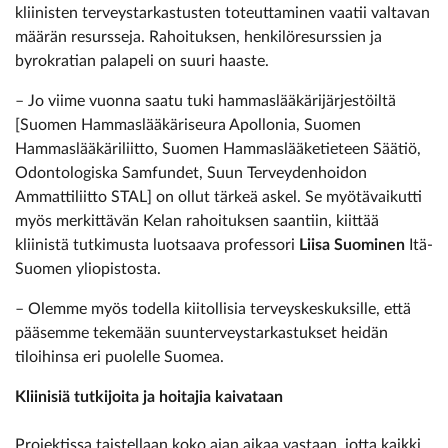
kliinisten terveystarkastusten toteuttaminen vaatii valtavan
määrän resursseja. Rahoituksen, henkilöresurssien ja
byrokratian palapeli on suuri haaste.
– Jo viime vuonna saatu tuki hammaslääkärijärjestöiltä
[Suomen Hammaslääkäriseura Apollonia, Suomen
Hammaslääkäriliitto, Suomen Hammaslääketieteen Säätiö,
Odontologiska Samfundet, Suun Terveydenhoidon
Ammattiliitto STAL] on ollut tärkeä askel. Se myötävaikutti
myös merkittävän Kelan rahoituksen saantiin, kiittää
kliinistä tutkimusta luotsaava professori
Liisa Suominen
Itä-
Suomen yliopistosta.
– Olemme myös todella kiitollisia terveyskeskuksille, että
pääsemme tekemään suunterveystarkastukset heidän
tiloihinsa eri puolelle Suomea.
Kliinisiä tutkijoita ja hoitajia kaivataan
Projektissa taistellaan koko ajan aikaa vastaan, jotta kaikki