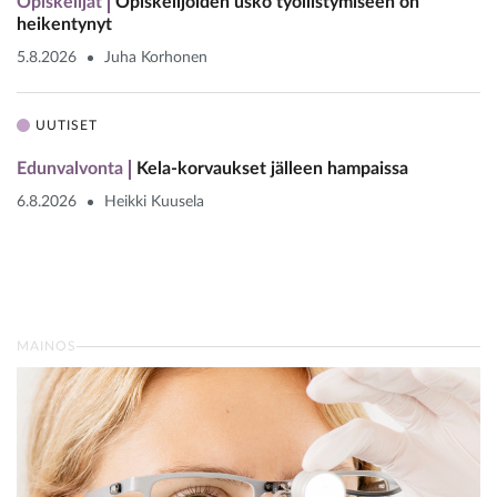
Opiskelijat
Opiskelijoiden usko työllistymiseen on
heikentynyt
5.8.2026
Juha Korhonen
UUTISET
Edunvalvonta
Kela-korvaukset jälleen hampaissa
6.8.2026
Heikki Kuusela
MAINOS