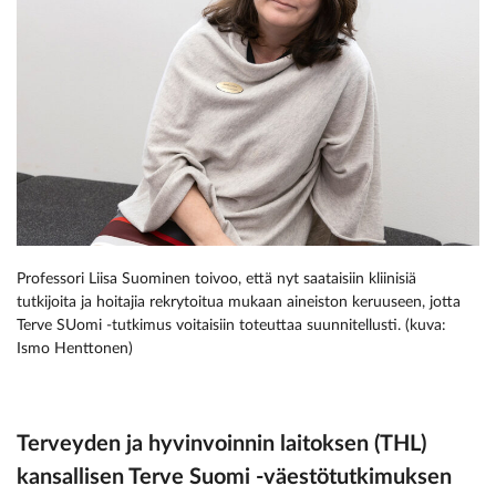
Professori Liisa Suominen toivoo, että nyt saataisiin kliinisiä
tutkijoita ja hoitajia rekrytoitua mukaan aineiston keruuseen, jotta
Terve SUomi -tutkimus voitaisiin toteuttaa suunnitellusti. (kuva:
Ismo Henttonen)
Terveyden ja hyvinvoinnin laitoksen (THL)
kansallisen Terve Suomi -väestötutkimuksen