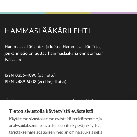
HAMMASLÄÄKÄRILEHTI
Hammaslääkärilehteä julkaisee Hammaslääkäriliitto,
jonka missio on auttaa hammaslääkäriä onnistumaan
työssään.
ISSN 0355-4090 (painettu)
ISSN 2489-5008 (verkkojulkaisu)
Tiede
Ota yhteyttä
Uutiset
Suomen Hammaslääkäriliitto
Tietoa sivustolla käytetyistä evästeistä
Käytämme sivustollamme evästeitä kerätäksemme ja
Ihmiset
analysoidaksemme sivuston suorituskykyä ja käyttöä,
På svenska
tarjotaksemme sosiaalisen median ominaisuuksia sekä