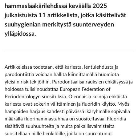
hammaslääkärilehdissä keväällä 2025
julkaistuista 11 artikkelista, jotka käsittelivät
suuhygienian merkitystä suunterveyden
ylläpidossa.
Artikkeleissa todetaan, että kariesta, ientulehdusta ja
parodontiittia voidaan hallita kiinnittämällä huomiota
yleisiin riskitekijöihin. Parodontaalisairauksien ehkäisyssä ja
hoidossa tulisi noudattaa European Federation of
Periodontologyn suosituksia. Olennaisia keinoja ehkäistä
kariesta ovat sokerin välttäminen ja fluoridin käyttö. Myös
hampaiden harjaus kahdesti päivässä ikäryhmälle sopivalla
määrällä fluorihammastahnaa on suositeltavaa. Fluoridia
sisältäviä suuhuuhteita ja muita paikallisvalmisteita
suositellaan niille henkilöille, joilla on suurentunut