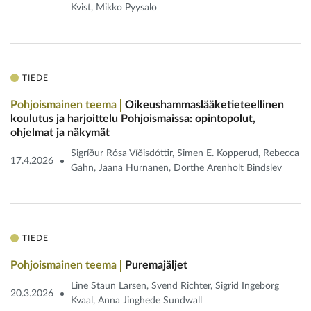
Kvist, Mikko Pyysalo
TIEDE
Pohjoismainen teema
Oikeushammaslääketieteellinen
koulutus ja ­harjoittelu Pohjoismaissa: opintopolut,
ohjelmat ja näkymät
Sigríður Rósa Víðisdóttir, Simen E. Kopperud, Rebecca
17.4.2026
Gahn, Jaana Hurnanen, Dorthe Arenholt Bindslev
TIEDE
Pohjoismainen teema
Puremajäljet
Line Staun Larsen, Svend Richter, Sigrid Ingeborg
20.3.2026
Kvaal, Anna Jinghede Sundwall