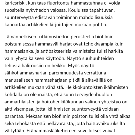
kariesriski, kun taas fluoritonta hammastahnaa ei voida
suositella nykytiedon valossa. Kouluissa tapahtuvan,
suunterveyttä edistävän toiminnan mahdollisuuksia
kannattaa artikkelien kirjoittajien mukaan pohtia.
Tämänhetkisen tutkimustiedon perusteella biofilmin
poistamisessa hammasväliharjat ovat tehokkaampia kuin
hammaslanka, ja antibakteerisia valmisteita tulisi harkita
vain lyhytaikaiseen käyttöön. Näyttö suuhuuhteiden
tehosta halitoosiin on heikko. Myös näyttö
sähköhammasharjan paremmuudesta verrattuna
manuaaliseen hammasharjaan pitkällä aikavälillä on
artikkelien mukaan vähäistä. Heikkokuntoisten ikäihmisten
kohdalla on olennaista, että suun terveydenhuollon
ammattilaisten ja hoitohenkilökunnan välinen yhteistyö on
aktiivisempaa, jotta ikäihmisten suunterveyttä voidaan
parantaa. Mekaanisen biofilmin poiston tulisi olla yhtä aikaa
sekä tehokasta että hellävaraista, jotta haittavaikutuksilta
vältytään. Etähammaslääketieteen sovellukset voivat