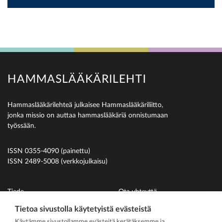
HAMMASLÄÄKÄRILEHTI
Hammaslääkärilehteä julkaisee Hammaslääkäriliitto,
jonka missio on auttaa hammaslääkäriä onnistumaan
työssään.
ISSN 0355-4090 (painettu)
ISSN 2489-5008 (verkkojulkaisu)
Tiede
Ota yhteyttä
Uutiset
Suomen Hammaslääkäriliitto
Tietoa sivustolla käytetyistä evästeistä
Käytämme sivustollamme evästeitä kerätäksemme ja