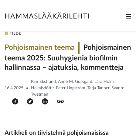
HAMMASLÄÄKÄRILEHTI
Me
Clo
TIEDE
Pohjoismainen teema
Pohjoismainen
teema 2025: Suuhygienia biofilmin
hallinnassa – ajatuksia, kommentteja
Kim Ekstrand, Anne M. Gussgard, Lára Hólm
16.4.2025
Heimisdóttir, Peter Lingström, Tarja Tanner, Svante
Twetman
Artikkeli on tiivistelmä pohjoismaisissa