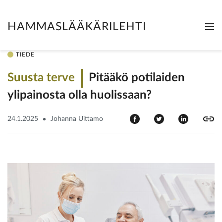
HAMMASLÄÄKÄRILEHTI
Me
Clo
TIEDE
Suusta terve
Pitääkö potilaiden
ylipainosta olla huolissaan?
24.1.2025
Johanna Uittamo