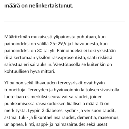
määrä on nelinkertaistunut.
Määritelmän mukaisesti ylipainosta puhutaan, kun
painoindeksi on välillä 25–29,9 ja lihavuudesta, kun
painoindeksi on 30 tai yli. Painoindeksi ei toki yksistään
riitä kertomaan yksilön rasvaprosentista, saati riskistä
sairastua eri sairauksiin. Väestötasolla se kuitenkin on
kohtuullisen hyvä mittari.
Ylipainon sekä lihavuuden terveysriskit ovat hyvin
tunnettuja. Terveyden ja hyvinvoinnin laitoksen sivustolla
luetellaan esimerkiksi seuraavat sairaudet, joiden
puhkeamisessa rasvakudoksen liiallisella määrällä on
merkitystä: tyypin 2 diabetes, sydän- ja verisuonitaudit,
astma, tuki- ja liikuntaelinsairaudet, dementia, masennus,
uniapnea, kihti, sappi- ja haimasairaudet sekä useat