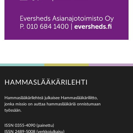
HAMMASLÄÄKÄRILEHTI
Hammaslääkärilehteä julkaisee Hammaslääkäriliitto,
jonka missio on auttaa hammaslääkäriä onnistumaan
työssään.
ISSN 0355-4090 (painettu)
ISSN 2489-5008 (verkkojulkaisu)