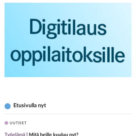
Etusivulla nyt
UUTISET
Työelämä
Mitä heille kuuluu nyt?