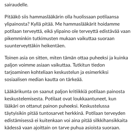
sairaudelle.
Pitääkö siis hammaslääkärin olla huolissaan potilaansa
ylipainosta? Kyllä pitää. Me hammaslääkärit hoidamme
potilaan terveyttä, eikä ylipaino ole terveyttä edistävää vaan
pikemminkin tutkimusten mukaan vaikuttaa suoraan
suunterveyttäkin heikentäen.
Toinen asia on sitten, miten tämän ottaa puheeksi ja kuinka
paljon voimme asiaan vaikuttaa. Tutkitun tiedon
tarjoaminen kohteliaan keskustelun ja esimerkiksi
sosiaalisen median kautta on tärkeää.
Lääkärikunta on saanut paljon kritiikkiä potilaan painosta
keskustelemisesta. Potilaat ovat loukkaantuneet, kun
lääkäri on ottanut painon puheeksi. Keskustelussa
täytyisikin pitää tuntosarvet herkkinä. Potilaan terveyden
edistämisessä ei kuitenkaan voi aina pitää silkkihansikkaita
kädessä vaan ajoittain on tarve puhua asioista suoraan.