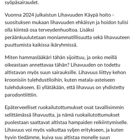
syöpäsairaudet.
Vuonna 2024 julkaistun Lihavuuden Käypä hoito -
suosituksen mukaan lihavuuden ehkäisyn ja hoidon tulisi
olla kiinteä osa terveydenhuoltoa. Lisäksi
peräänkuulutetaan moniammatillisuutta sekä lihavuuteen
puuttumista kaikissa ikäryhmissä.
Miten hammaslääkäri tähän sijoittuu, ja onko meillä
oikeastaan annettavaa tähän? Lihavuuden on todettu
altistavan myös suun sairauksille. Lihavuus liittyy kehon
kroonisiin tulehdustiloihin, kuten matala-asteiseen
tulehdukseen. Ei yllätäkään, että lihavuus on yhdistetty
parodontiittiin.
Epäterveelliset ruokailutottumukset ovat tavallisimmin
selittämässä lihavuutta, ja nämä ruokailutottumukset
puolestaan saattavat altistaa hampaiden reikiintymiselle.
Lihavuus voi myös vaikuttaa syljen eritykseen, ja kuten
hyvin tiedämme, kuiva suu altistaa monelle suun