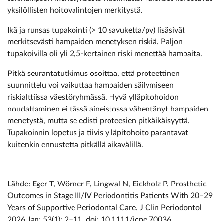
yksilöllisten hoitovalintojen merkitystä.
Ikä ja runsas tupakointi (> 10 savuketta/pv) lisäsivät
merkitsevästi hampaiden menetyksen riskiä. Paljon
tupakoivilla oli yli 2,5-kertainen riski menettää hampaita.
Pitkä seurantatutkimus osoittaa, että proteettinen
suunnittelu voi vaikuttaa hampaiden säilymiseen
riskialttiissa väestöryhmässä. Hyvä ylläpitohoidon
noudattaminen ei tässä aineistossa vähentänyt hampaiden
menetystä, mutta se edisti proteesien pitkäikäisyyttä.
Tupakoinnin lopetus ja tiivis ylläpitohoito parantavat
kuitenkin ennustetta pitkällä aikavälillä.
Lähde: Eger T, Wörner F, Lingwal N, Eickholz P. Prosthetic
Outcomes in Stage III/IV Periodontitis Patients With 20–29
Years of Supportive Periodontal Care. J Clin Periodontol
2026 Jan; 53(1): 2–11. doi: 10.1111/jcpe.70036.