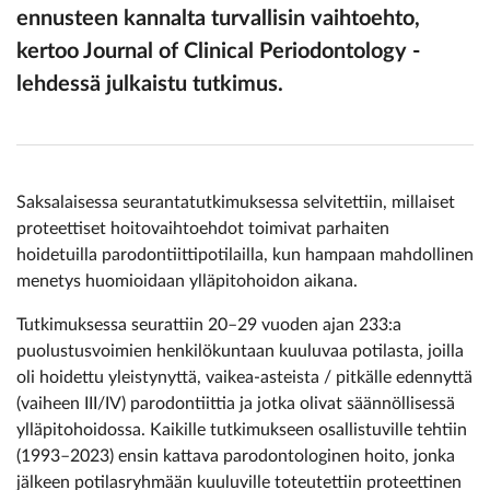
ennusteen kannalta turvallisin vaihtoehto,
kertoo Journal of Clinical Periodontology -
lehdessä julkaistu tutkimus.
Saksalaisessa seurantatutkimuksessa selvitettiin, millaiset
proteettiset hoitovaihtoehdot toimivat parhaiten
hoidetuilla parodontiittipotilailla, kun hampaan mahdollinen
menetys huomioidaan ylläpitohoidon aikana.
Tutkimuksessa seurattiin 20–29 vuoden ajan 233:a
puolustusvoimien henkilökuntaan kuuluvaa potilasta, joilla
oli hoidettu yleistynyttä, vaikea-asteista / pitkälle edennyttä
(vaiheen III/IV) parodontiittia ja jotka olivat säännöllisessä
ylläpitohoidossa. Kaikille tutkimukseen osallistuville tehtiin
(1993–2023) ensin kattava parodontologinen hoito, jonka
jälkeen potilasryhmään kuuluville toteutettiin proteettinen