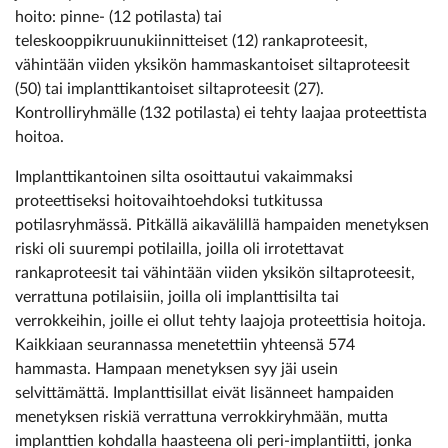
hoito: pinne- (12 potilasta) tai
teleskooppikruunukiinnitteiset (12) rankaproteesit,
vähintään viiden yksikön hammaskantoiset siltaproteesit
(50) tai implanttikantoiset siltaproteesit (27).
Kontrolliryhmälle (132 potilasta) ei tehty laajaa proteettista
hoitoa.
Implanttikantoinen silta osoittautui vakaimmaksi
proteettiseksi hoitovaihtoehdoksi tutkitussa
potilasryhmässä. Pitkällä aikavälillä hampaiden menetyksen
riski oli suurempi potilailla, joilla oli irrotettavat
rankaproteesit tai vähintään viiden yksikön silta­proteesit,
verrattuna potilaisiin, joilla oli implanttisilta tai
verrokkeihin, joille ei ollut tehty laajoja proteettisia hoitoja.
Kaikkiaan seurannassa menetettiin yhteensä 574
hammasta. Hampaan menetyksen syy jäi usein
selvittämättä. ­Implanttisillat eivät lisänneet hampaiden
menetyksen riskiä verrattuna verrokkiryhmään, mutta
implanttien kohdalla haasteena oli peri-implantiitti, jonka