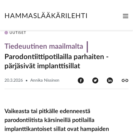
HAMMASLÄÄKÄRILEHTI
Me
Clo
UUTISET
Tiedeuutinen maailmalta
Parodontiittipotilailla parhaiten ­
pärjäsivät implanttisillat
20.3.2026
Annika Nissinen
Vaikeasta tai pitkälle edenneestä
parodontiitista kärsineillä potilailla
implanttikantoiset sillat ovat hampaiden