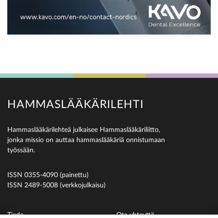
HAMMASLÄÄKÄRILEHTI
Hammaslääkärilehteä julkaisee Hammaslääkäriliitto,
jonka missio on auttaa hammaslääkäriä onnistumaan
työssään.
ISSN 0355-4090 (painettu)
ISSN 2489-5008 (verkkojulkaisu)
Tiede
Ota yhteyttä