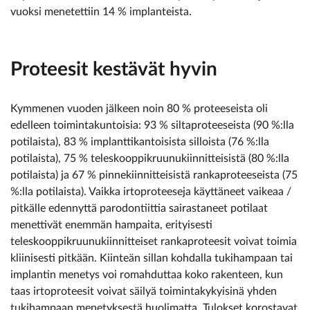
vuoksi menetettiin 14 % implanteista.
Proteesit kestävät hyvin
Kymmenen vuoden jälkeen noin 80 % proteeseista oli
edelleen toimintakuntoisia: 93 % siltaproteeseista (90 %:lla
potilaista), 83 % implanttikantoisista silloista (76 %:lla
potilaista), 75 % teleskooppikruunukiinnitteisistä (80 %:lla
potilaista) ja 67 % pinnekiinnitteisistä rankaproteeseista (75
%:lla potilaista). Vaikka irtoproteeseja käyttäneet vaikeaa /
pitkälle edennyttä parodontiittia sairastaneet potilaat
menettivät enemmän hampaita, erityisesti
teleskooppikruunukiinnitteiset rankaproteesit voivat toimia
kliinisesti pitkään. Kiinteän sillan kohdalla tukihampaan tai
implantin menetys voi romahduttaa koko rakenteen, kun
taas irtoproteesit voivat säilyä toimintakykyisinä yhden
tukihampaan menetyksestä huolimatta. Tulokset korostavat