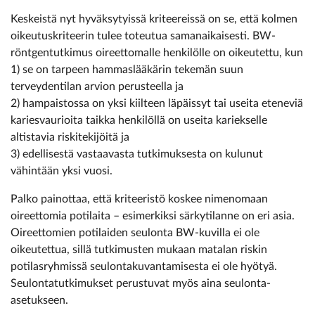
Keskeistä nyt hyväksytyissä kriteereissä on se, että kolmen
oikeutuskriteerin tulee toteutua samanaikaisesti. BW-
röntgentutkimus oireettomalle henkilölle on oikeutettu, kun
1) se on tarpeen hammaslääkärin tekemän suun
terveydentilan arvion perusteella ja
2) hampaistossa on yksi kiilteen läpäissyt tai useita eteneviä
kariesvaurioita taikka henkilöllä on useita kariekselle
altistavia riskitekijöitä ja
3) edellisestä vastaavasta tutkimuksesta on kulunut
vähintään yksi vuosi.
Palko painottaa, että kriteeristö koskee nimenomaan
oireettomia potilaita – esimerkiksi särkytilanne on eri asia.
Oireettomien potilaiden seulonta BW-kuvilla ei ole
oikeutettua, sillä tutkimusten mukaan matalan riskin
potilasryhmissä seulontakuvantamisesta ei ole hyötyä.
Seulontatutkimukset perustuvat myös aina seulonta-
asetukseen.