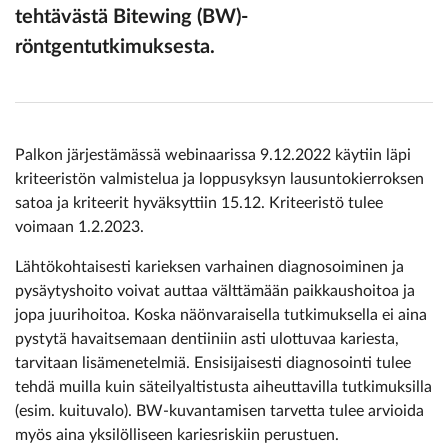
tehtävästä Bitewing (BW)-
röntgentutkimuksesta.
Palkon järjestämässä webinaarissa 9.12.2022 käytiin läpi
kriteeristön valmistelua ja loppusyksyn lausuntokierroksen
satoa ja kriteerit hyväksyttiin 15.12. Kriteeristö tulee
voimaan 1.2.2023.
Lähtökohtaisesti karieksen varhainen diagnosoiminen ja
pysäytyshoito voivat auttaa välttämään paikkaushoitoa ja
jopa juurihoitoa. Koska näönvaraisella tutkimuksella ei aina
pystytä havaitsemaan dentiiniin asti ulottuvaa kariesta,
tarvitaan lisämenetelmiä. Ensisijaisesti diagnosointi tulee
tehdä muilla kuin säteilyaltistusta aiheuttavilla tutkimuksilla
(esim. kuituvalo). BW-kuvantamisen tarvetta tulee arvioida
myös aina yksilölliseen kariesriskiin perustuen.