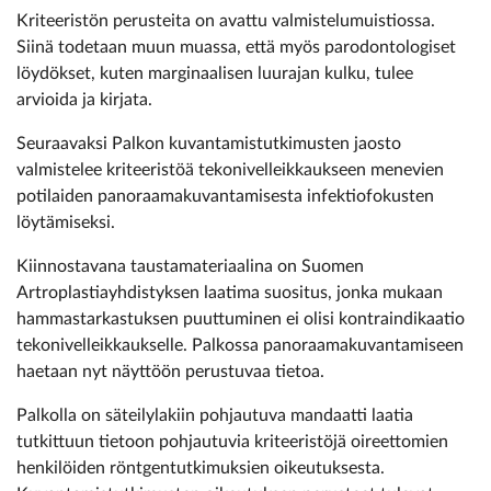
Kriteeristön perusteita on avattu valmistelumuistiossa.
Siinä todetaan muun muassa, että myös parodontologiset
löydökset, kuten marginaalisen luurajan kulku, tulee
arvioida ja kirjata.
Seuraavaksi Palkon kuvantamistutkimusten jaosto
valmistelee kriteeristöä tekonivelleikkaukseen menevien
potilaiden panoraamakuvantamisesta infektiofokusten
löytämiseksi.
Kiinnostavana taustamateriaalina on Suomen
Artroplastiayhdistyksen laatima suositus, jonka mukaan
hammastarkastuksen puuttuminen ei olisi kontraindikaatio
tekonivelleikkaukselle. Palkossa panoraamakuvantamiseen
haetaan nyt näyttöön perustuvaa tietoa.
Palkolla on säteilylakiin pohjautuva mandaatti laatia
tutkittuun tietoon pohjautuvia kriteeristöjä oireettomien
henkilöiden röntgentutkimuksien oikeutuksesta.