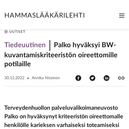
HAMMASLÄÄKÄRILEHTI
Me
Clo
UUTISET
Tiedeuutinen
Palko hyväksyi BW-
kuvantamiskriteeristön oireettomille
potilaille
30.12.2022
Annika Nissinen
Terveydenhuollon palveluvalikoimaneuvosto
Palko on hyväksynyt kriteeristön oireettomalle
henkilölle karieksen varhaiseksi toteamiseksi