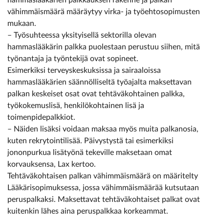
vähimmäismäärä määräytyy virka- ja työehtosopimusten
mukaan.
– Työsuhteessa yksityisellä sektorilla olevan
hammaslääkärin palkka puolestaan perustuu siihen, mitä
työnantaja ja työntekijä ovat sopineet.
Esimerkiksi terveyskeskuksissa ja sairaaloissa
hammaslääkärien säännölliseltä työajalta maksettavan
palkan keskeiset osat ovat tehtäväkohtainen palkka,
työkokemuslisä, henkilökohtainen lisä ja
toimenpidepalkkiot.
– Näiden lisäksi voidaan maksaa myös muita palkanosia,
kuten rekrytointilisää. Päivystystä tai esimerkiksi
jononpurkua lisätyönä tekeville maksetaan omat
korvauksensa, Lax kertoo.
Tehtäväkohtaisen palkan vähimmäismäärä on määritelty
Lääkärisopimuksessa, jossa vähimmäismäärää kutsutaan
peruspalkaksi. Maksettavat tehtäväkohtaiset palkat ovat
kuitenkin lähes aina peruspalkkaa korkeammat.