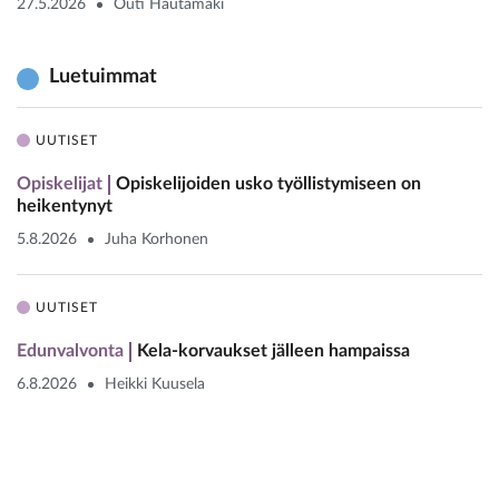
27.5.2026
Outi Hautamäki
Luetuimmat
UUTISET
Opiskelijat
Opiskelijoiden usko työllistymiseen on
heikentynyt
5.8.2026
Juha Korhonen
UUTISET
Edunvalvonta
Kela-korvaukset jälleen hampaissa
6.8.2026
Heikki Kuusela