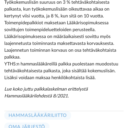
Työkokemuslisän suuruus on 3 % tehtäväkohtaisesta
palkasta, kun työkokemuslisään oikeuttavaa aikaa on
kertynyt viisi vuotta, ja 8 %, kun sitä on 10 vuotta.
Toimenpidepalkkiot maksetaan Lääkärisopimuksessa
sovittujen toimenpideluetteloiden perusteella.
Lääkärisopimuksessa on määräaikaisesti sovittu myös
laajennetusta toiminnasta maksettavasta korvauksesta.
Laajennetun toiminnan korvaus on osa tehtäväkohtaista
palkkaa.
YTHS:n hammaslääkäreillä palkka puolestaan muodostuu
tehtäväkohtaisesta palkasta, joka sisältää kokemuslisän.
Lisäksi voidaan maksaa henkilökohtaista lisää.
Lue koko juttu palkkalaskelman erittelystä
Hammaslääkärilehdestä 8/2021.
HAMMASLÄÄKÄRILIITTO
OMA JÄRJESTÖ