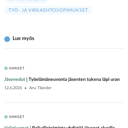
TYÖ- JA VIRKAEHTOSOPIMUKSET
Lue myös
IHMISET
Jäsenedut
Työelämäneuvonta jäsenten tukena läpi uran
12.6.2026
Anu Tilander
IHMISET
Valiokunnat
Paikallistoiminta yhdistää jäsenet alueilla