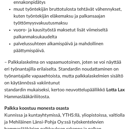
ennakonpidätys
muut työntekijän bruttotulosta tehtävät vähennykset,
kuten työntekijän eläkemaksu ja palkansaajan
työttömyysvakuutusmaksu
vuoro- ja kausityöstä maksetut lisät viimeiseltä
palkanmaksukaudelta
palvelussuhteen alkamispäivä ja mahdollinen
päättymispäivä.
– Palkkalaskelma on vapaamuotoinen, joten se voi näyttää
eri työnantajilla erilaiselta. Standardin noudattaminen on
työnantajalle vapaaehtoista, mutta palkkalaskelmien sisältö
on käytännössä vakiintunut
standardin mukaiseksi, kertoo neuvottelupäällikkö
Lotta Lax
Hammaslääkäriliitosta.
Palkka koostuu monesta osasta
Kunnissa ja kuntayhtymissä, YTHS:llä, yliopistoissa, valtiolla
ja Mehiläinen Länsi-Pohja Oy:ssä työskentelevien
hammaslääkärien palkkauksen rakenne ja palkan