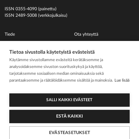
ISSN 0355-4090 (painettu)
ISSN 2489-5008 (verkkojulkaisu)
Tiede
Ota yhteyttä
Uutiset
Suomen Hammaslääkäriliitto
Tietoa sivustolla käytetyistä evästeistä
Ihmiset
Käytämme sivustollamme evästeitä kerätäksemme ja
På svenska
analysoidaksemme sivuston suorituskykyä ja käyttöä,
Kirjoitusohjeet
tarjotaksemme sosiaalisen median ominaisuuksia sekä
parantaaksemme ja räätälöidäksemme sisältöä ja mainoksia.
Lue lisää
Mediakortti
Media kit
SALLI KAIKKI EVÄSTEET
ESTÄ KAIKKI
2026 Suomen
Tietosuojasel
Cookie
Hammaslääkärilehti
oste
asetukset
EVÄSTEASETUKSET