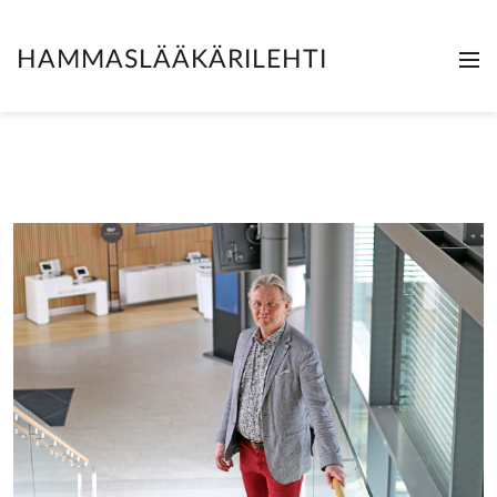
HAMMASLÄÄKÄRILEHTI
Me
Clo