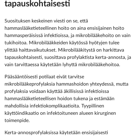
tapauskohtaisesti
Suosituksen keskeinen viesti on se, että
hammaslääketieteellinen hoito on aina ensisijainen hoito
hammasperäisissä infektioissa, ja mikrobilääkehoito on vain
tukihoitoa. Mikrobilääkkeiden käytössä hyötyjen tulee
ylittää haittavaikutukset. Mikrobilääkitystä on harkittava
tapauskohtaisesti, suosittava profylaktista kerta-annosta, ja
vain tarvittaessa käytetään lyhyttä mikrobilääkehoitoa.
Pääsääntöisesti potilaat eivät tarvitse
mikrobilääkeprofylaksia hammashoidon yhteydessä, mutta
profylaksia voidaan käyttää äkillisissä infektioissa
hammaslääketieteellisen hoidon tukena ja estämään
mahdollisia infektiokomplikaatioita. Tyypillinen
käyttöindikaatio on infektoituneen alueen kirurginen
toimenpide.
Kerta-annosprofylaksissa käytetään ensisijaisesti