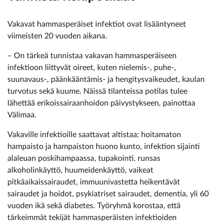
Vakavat hammasperäiset infektiot ovat lisääntyneet
viimeisten 20 vuoden aikana.
– On tärkeä tunnistaa vakavan hammasperäiseen
infektioon liittyvät oireet, kuten nielemis-, puhe-,
suunavaus-, päänkääntämis- ja hengitysvaikeudet, kaulan
turvotus sekä kuume. Näissä tilanteissa potilas tulee
lähettää erikoissairaanhoidon päivystykseen, painottaa
Välimaa.
Vakaville infektioille saattavat altistaa: hoitamaton
hampaisto ja hampaiston huono kunto, infektion sijainti
alaleuan poskihampaassa, tupakointi, runsas
alkoholinkäyttö, huumeidenkäyttö, vaikeat
pitkäaikaissairaudet, immuunivastetta heikentävät
sairaudet ja hoidot, psykiatriset sairaudet, dementia, yli 60
vuoden ikä sekä diabetes. Työryhmä korostaa, että
tärkeimmät tekijät hammasperäisten infektioiden