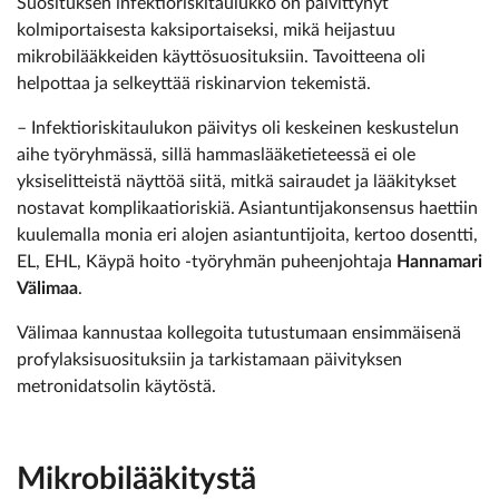
Suosituksen infektioriskitaulukko on päivittynyt
kolmiportaisesta kaksiportaiseksi, mikä heijastuu
mikrobilääkkeiden käyttösuosituksiin. Tavoitteena oli
helpottaa ja selkeyttää riskinarvion tekemistä.
– Infektioriskitaulukon päivitys oli keskeinen keskustelun
aihe työryhmässä, sillä hammaslääketieteessä ei ole
yksiselitteistä näyttöä siitä, mitkä sairaudet ja lääkitykset
nostavat komplikaatioriskiä. Asiantuntijakonsensus haettiin
kuulemalla monia eri alojen asiantuntijoita, kertoo dosentti,
EL, EHL, Käypä hoito -työryhmän puheenjohtaja
Hannamari
Välimaa
.
Välimaa kannustaa kollegoita tutustumaan ensimmäisenä
profylaksisuosituksiin ja tarkistamaan päivityksen
metronidatsolin käytöstä.
Mikrobilääkitystä