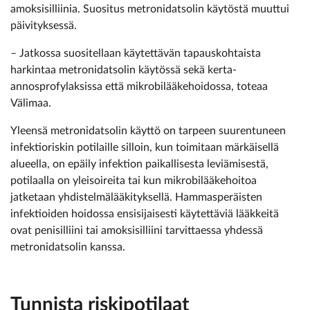
amoksisilliinia. Suositus metronidatsolin käytöstä muuttui
päivityksessä.
– Jatkossa suositellaan käytettävän tapauskohtaista
harkintaa metronidatsolin käytössä sekä kerta-
annosprofylaksissa että mikrobilääkehoidossa, toteaa
Välimaa.
Yleensä metronidatsolin käyttö on tarpeen suurentuneen
infektioriskin potilaille silloin, kun toimitaan märkäisellä
alueella, on epäily infektion paikallisesta leviämisestä,
potilaalla on yleisoireita tai kun mikrobilääkehoitoa
jatketaan yhdistelmälääkityksellä. Hammasperäisten
infektioiden hoidossa ensisijaisesti käytettäviä lääkkeitä
ovat penisilliini tai amoksisilliini tarvittaessa yhdessä
metronidatsolin kanssa.
Tunnista riskipotilaat