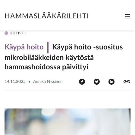
HAMMASLÄÄKÄRILEHTI
Me
Clo
UUTISET
Käypä hoito
Käypä hoito -suositus
mikrobilääkkeiden käytöstä
hammashoidossa päivittyi
14.11.2025
Annika Nissinen