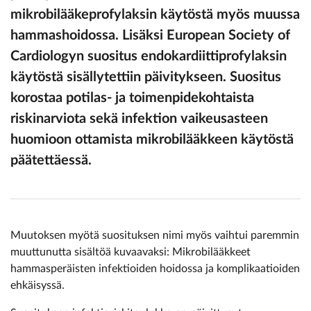
mikrobilääkeprofylaksin käytöstä myös muussa
hammashoidossa. Lisäksi European Society of
Cardiologyn suositus endokardiittiprofylaksin
käytöstä sisällytettiin päivitykseen. Suositus
korostaa potilas- ja toimenpidekohtaista
riskinarviota sekä infektion vaikeusasteen
huomioon ottamista mikrobilääkkeen käytöstä
päätettäessä.
Muutoksen myötä suosituksen nimi myös vaihtui paremmin
muuttunutta sisältöä kuvaavaksi: Mikrobilääkkeet
hammasperäisten infektioiden hoidossa ja komplikaatioiden
ehkäisyssä.