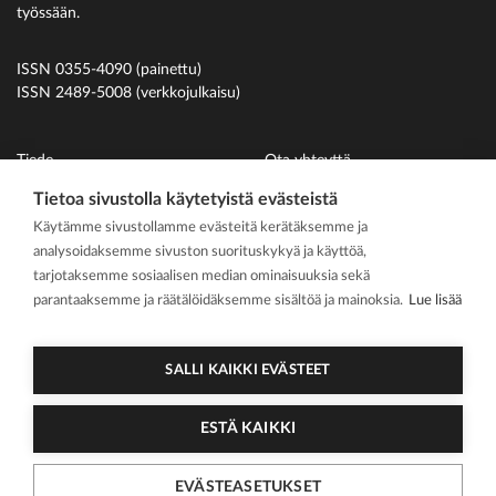
työssään.
ISSN 0355-4090 (painettu)
ISSN 2489-5008 (verkkojulkaisu)
Tiede
Ota yhteyttä
Uutiset
Suomen Hammaslääkäriliitto
Tietoa sivustolla käytetyistä evästeistä
Käytämme sivustollamme evästeitä kerätäksemme ja
Ihmiset
analysoidaksemme sivuston suorituskykyä ja käyttöä,
På svenska
tarjotaksemme sosiaalisen median ominaisuuksia sekä
Kirjoitusohjeet
parantaaksemme ja räätälöidäksemme sisältöä ja mainoksia.
Lue lisää
Mediakortti
Media kit
SALLI KAIKKI EVÄSTEET
ESTÄ KAIKKI
2026 Suomen
Tietosuojasel
Cookie
EVÄSTEASETUKSET
Hammaslääkärilehti
oste
asetukset