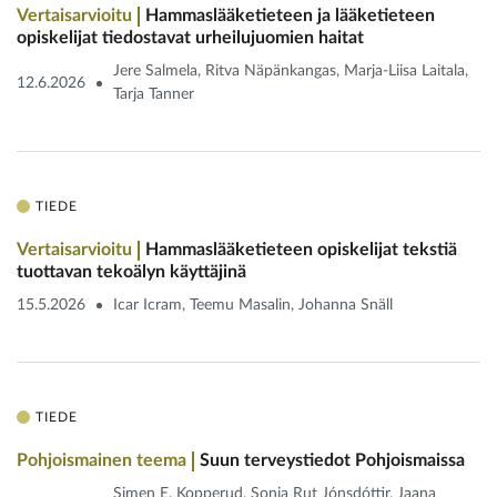
Vertaisarvioitu
Hammaslääketieteen ja lääketieteen
opiskelijat tiedostavat urheilu­juomien haitat
Jere Salmela, Ritva Näpänkangas, Marja-Liisa Laitala,
12.6.2026
Tarja Tanner
TIEDE
Vertaisarvioitu
Hammaslääketieteen opiskelijat tekstiä
tuottavan tekoälyn käyttäjinä
15.5.2026
Icar Icram, Teemu Masalin, Johanna Snäll
TIEDE
Pohjoismainen teema
Suun terveystiedot Pohjoismaissa
Simen E. Kopperud, Sonja Rut Jónsdóttir, Jaana