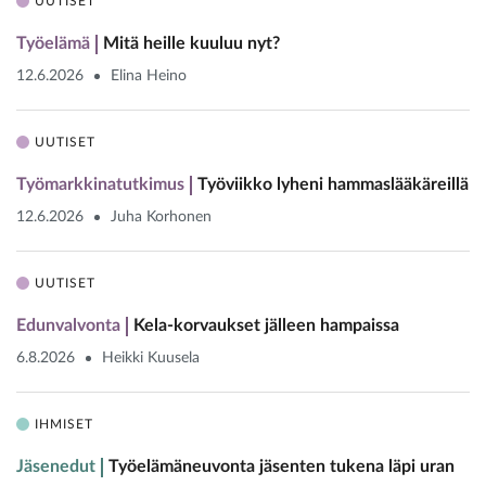
UUTISET
Työelämä
Mitä heille kuuluu nyt?
12.6.2026
Elina Heino
UUTISET
Työmarkkinatutkimus
Työviikko lyheni hammaslääkäreillä
12.6.2026
Juha Korhonen
UUTISET
Edunvalvonta
Kela-korvaukset jälleen hampaissa
6.8.2026
Heikki Kuusela
IHMISET
Jäsenedut
Työelämäneuvonta jäsenten tukena läpi uran