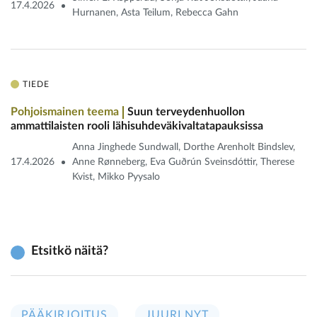
17.4.2026
Hurnanen, Asta Teilum, Rebecca Gahn
TIEDE
Pohjoismainen teema
Suun terveydenhuollon
ammattilaisten rooli lähisuhdeväkivaltatapauksissa
Anna Jinghede Sundwall, Dorthe Arenholt Bindslev,
17.4.2026
Anne Rønneberg, Eva Guðrún Sveinsdóttir, Therese
Kvist, Mikko Pyysalo
Etsitkö näitä?
PÄÄKIRJOITUS
JUURI NYT