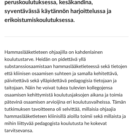
peruskoulutuksessa, kesäkandina,
syventävässä käytännön harjoittelussa ja
erikoistumiskoulutuksessa.
Hammaslääketieteen ohjaajilla on kahdenlainen
koulutustarve. Heidän on pidettävä yllä
substanssiosaamistaan hammaslääketieteessä sekä tietojen
että kliinisen osaamisen suhteen ja samalla kehitettävä,
päivitettävä sekä ylläpidettävä pedagogisia tietojaan ja
taitojaan. Näin he voivat tukea tulevien kollegojensa
osaamisen kehittymistä koulutusjaksojen aikana ja toimia
pätevinä osaamisen arvioijina eri koulutusvaiheissa. Tämän
tutkimuksen tavoitteena oli selvittää, millaisia ohjaajia
hammaslääketieteen kliinisillä aloilla toimii sekä millaista ja
mihin liittyvää pedagogista koulutusta he kokevat
tarvitsevansa.