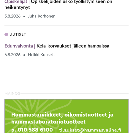
Opiskelijat
Opiskelijoiden usko työllistymiseen on
heikentynyt
5.8.2026
Juha Korhonen
UUTISET
Edunvalvonta
Kela-korvaukset jälleen hampaissa
6.8.2026
Heikki Kuusela
MAINOS