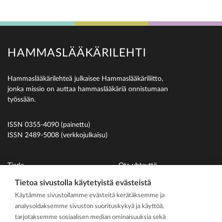
HAMMASLÄÄKÄRILEHTI
Hammaslääkärilehteä julkaisee Hammaslääkäriliitto,
jonka missio on auttaa hammaslääkäriä onnistumaan
työssään.
ISSN 0355-4090 (painettu)
ISSN 2489-5008 (verkkojulkaisu)
Tiede
Ota yhteyttä
Uutiset
Suomen Hammaslääkäriliitto
Tietoa sivustolla käytetyistä evästeistä
Käytämme sivustollamme evästeitä kerätäksemme ja
Ihmiset
analysoidaksemme sivuston suorituskykyä ja käyttöä,
På svenska
tarjotaksemme sosiaalisen median ominaisuuksia sekä