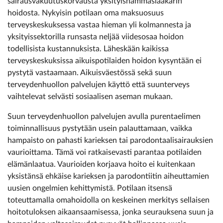
sairausvakuutuskorvausta yksityishammaslääkärin
hoidosta. Nykyisin potilaan oma maksuosuus
terveyskeskuksessa vastaa hieman yli kolmannesta ja
yksityissektorilla runsasta neljää viidesosaa hoidon
todellisista kustannuksista. Läheskään kaikissa
terveyskeskuksissa aikuispotilaiden hoidon kysyntään ei
pystytä vastaamaan. Aikuisväestössä sekä suun
terveydenhuollon palvelujen käyttö että suunterveys
vaihtelevat selvästi sosiaalisen aseman mukaan.
Suun terveydenhuollon palvelujen avulla purentaelimen
toiminnallisuus pystytään usein palauttamaan, vaikka
hampaisto on pahasti karieksen tai parodontaalisairauksien
vaurioittama. Tämä voi ratkaisevasti parantaa potilaiden
elämänlaatua. Vaurioiden korjaava hoito ei kuitenkaan
yksistänsä ehkäise karieksen ja parodontiitin aiheuttamien
uusien ongelmien kehittymistä. Potilaan itsensä
toteuttamalla omahoidolla on keskeinen merkitys sellaisen
hoitotuloksen aikaansaamisessa, jonka seurauksena suun ja