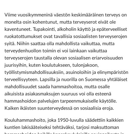
Viime vuosikymmeninä väestön keskimääräinen terveys on
monelta osin kohentunut, mutta terveyserot eivät ole
kaventuneet. Tupakointi, alkoholin käyttö ja epäterveelliset
ruokatottumukset ovat tavallisia sosiaalisten terveyserojen
syitä. Niihin saattaa olla mahdollista vaikuttaa, mutta
terveydenhuollon toimin ei voi lainkaan vaikuttaa
terveyserojen taustalla olevan sosiaalisen eriarvoisuuden
juurisyihin, kuten koulutukseen, tulonjakoon,
työllistymismahdollisuuksiin, asuinoloihin ja elinympäristön
terveellisyyteen. Lapsilla ja nuorilla on Suomessa yhtäläiset
mahdollisuudet saada hammashoitoa, mutta osalle
aikuisista asiakasmaksujen suuruus voi olla esteenä
hammashoidon palvelujen tarpeenmukaiselle käytölle.
Kaiken ikäisten suunterveydessä on sosiaalisia eroja.
Kouluhammashoito, joka 1950-luvulla säädettiin kaikkien
kuntien lakisääteiseksi tehtäväksi, tarjosi maksuttoman