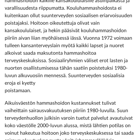
hammashoidon kaikille kansakoululaisille asuinpaikasta ja
varallisuudesta riippumatta. Kouluhammashoidosta ei
kuitenkaan ollut suunterveyden sosiaalisen eriarvoisuuden
poistajaksi. Hoitoon oikeutettuja olivat vain
kansakoululaiset, ja hekin pääsivät kouluhammashoidon
piiriin aivan liian myöhäisessä iässä. Vuonna 1972 voimaan
tulleen kansanterveyslain myötä kaikki lapset ja nuoret
alkoivat saada maksutonta hammashoitoa
terveyskeskuksissa. Sosiaaliryhmien väliset erot lasten ja
nuorten osallistumisessa tähän saatiin poistetuksi 1980-
luvun alkuvuosiin mennessä. Suunterveyden sosiaalisia
eroja ei kyetty
poistamaan.
Aikuisväestön hammashoidon kustannukset tulivat
vaiheittain sairausvakuutuksen piiriin 1980-luvulla. Suun
terveydenhuollon julkisin varoin tuetut palvelut avautuivat
koko väestölle 2000-luvun alussa, mistä lähtien potilas on
voinut hakeutua hoitoon joko terveyskeskuksessa tai saada