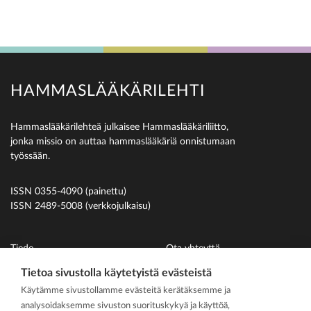
HAMMASLÄÄKÄRILEHTI
Hammaslääkärilehteä julkaisee Hammaslääkäriliitto,
jonka missio on auttaa hammaslääkäriä onnistumaan
työssään.
ISSN 0355-4090 (painettu)
ISSN 2489-5008 (verkkojulkaisu)
Tiede
Ota yhteyttä
Uutiset
Suomen Hammaslääkäriliitto
Tietoa sivustolla käytetyistä evästeistä
Käytämme sivustollamme evästeitä kerätäksemme ja
Ihmiset
analysoidaksemme sivuston suorituskykyä ja käyttöä,