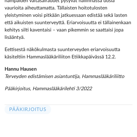
hampaiden valtasairaudet pysyvät hallinnassa uusia
vaurioita aiheuttamatta. Tällaisten hoitotulosten
yleistyminen voisi pitkään jatkuessaan edistää sekä lasten
että aikuisten suunterveyttä. Eriarvoisuutta ei tällainenkaan
kehitys silti kaventaisi – vaan pikemmin se saattaisi jopa
lisääntyä.
Eettisestä näkökulmasta suunterveyden eriarvoisuutta
käsiteltiin Hammaslääkäriliiton Etiikkapäivässä 12.2.
Hannu Hausen
Terveyden edistämisen asiantuntija, Hammaslääkäriliitto
Pääkirjoitus, Hammaslääkärilehti 3/2022
PÄÄKIRJOITUS