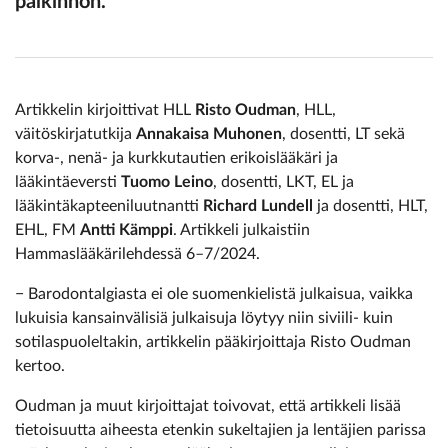
palkinnon.
Artikkelin kirjoittivat HLL
Risto Oudman
, HLL,
väitöskirjatutkija
Annakaisa Muhonen
, dosentti, LT sekä
korva-, nenä- ja kurkkutautien erikoislääkäri ja
lääkintäeversti
Tuomo Leino
, dosentti, LKT, EL ja
lääkintäkapteeniluutnantti
Richard Lundell
ja dosentti, HLT,
EHL, FM
Antti Kämppi
. Artikkeli julkaistiin
Hammaslääkärilehdessä 6–7/2024.
− Barodontalgiasta ei ole suomenkielistä julkaisua, vaikka
lukuisia kansainvälisiä julkaisuja löytyy niin siviili- kuin
sotilaspuoleltakin, artikkelin pääkirjoittaja Risto Oudman
kertoo.
Oudman ja muut kirjoittajat toivovat, että artikkeli lisää
tietoisuutta aiheesta etenkin sukeltajien ja lentäjien parissa