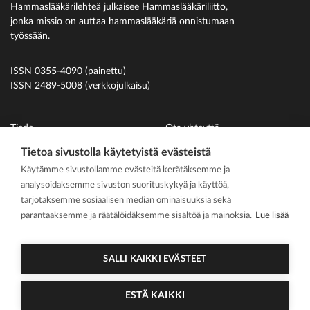
Hammaslääkärilehteä julkaisee Hammaslääkäriliitto,
jonka missio on auttaa hammaslääkäriä onnistumaan
työssään.
ISSN 0355-4090 (painettu)
ISSN 2489-5008 (verkkojulkaisu)
Tiede
Ota yhteyttä
Uutiset
Suomen Hammaslääkäriliitto
Tietoa sivustolla käytetyistä evästeistä
Käytämme sivustollamme evästeitä kerätäksemme ja
Ihmiset
analysoidaksemme sivuston suorituskykyä ja käyttöä,
På svenska
tarjotaksemme sosiaalisen median ominaisuuksia sekä
Kirjoitusohjeet
parantaaksemme ja räätälöidäksemme sisältöä ja mainoksia.
Lue lisää
Mediakortti
Media kit
SALLI KAIKKI EVÄSTEET
ESTÄ KAIKKI