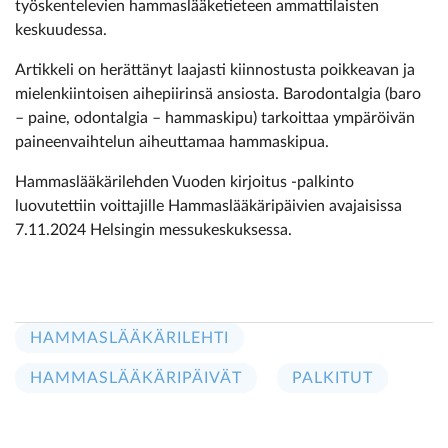
työskentelevien hammaslääketieteen ammattilaisten
keskuudessa.
Artikkeli on herättänyt laajasti kiinnostusta poikkeavan ja
mielenkiintoisen aihepiirinsä ansiosta. Barodontalgia (baro
– paine, odontalgia – hammaskipu) tarkoittaa ympäröivän
paineenvaihtelun aiheuttamaa hammaskipua.
Hammaslääkärilehden Vuoden kirjoitus -palkinto
luovutettiin voittajille Hammaslääkäripäivien avajaisissa
7.11.2024 Helsingin messukeskuksessa.
HAMMASLÄÄKÄRILEHTI
HAMMASLÄÄKÄRIPÄIVÄT
PALKITUT