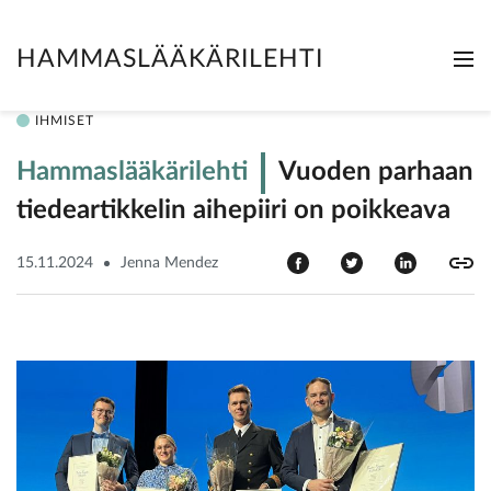
HAMMASLÄÄKÄRILEHTI
Me
Clo
IHMISET
Hammaslääkärilehti
Vuoden parhaan
­tiedeartikkelin aihepiiri on poikkeava
15.11.2024
Jenna Mendez