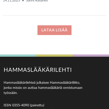
14.11.2025
Sanni Räsänen
LATAA LISÄÄ
HAMMASLÄÄKÄRILEHTI
Hammaslääkärilehteä julkaisee Hammaslääkäriliitto,
jonka missio on auttaa hammaslääkäriä onnistumaan
työssään.
ISSN 0355-4090 (painettu)