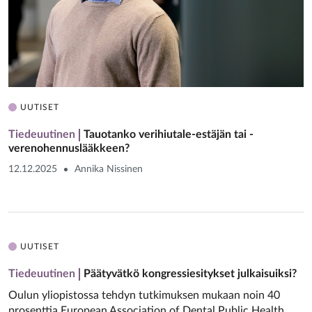
UUTISET
Tiedeuutinen
Tauotanko verihiutale-estäjän tai ­
verenohennuslääkkeen?
12.12.2025
Annika Nissinen
UUTISET
Tiedeuutinen
Päätyvätkö kongressiesitykset julkaisuiksi?
Oulun yliopistossa tehdyn tutkimuksen mukaan noin 40
prosenttia European Association of Dental Public Health