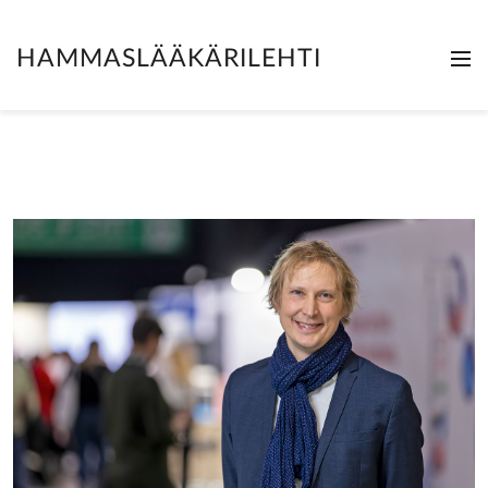
HAMMASLÄÄKÄRILEHTI
Me
Clo