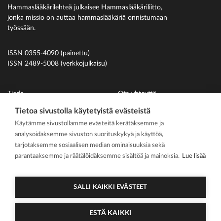
Hammaslääkärilehteä julkaisee Hammaslääkäriliitto,
jonka missio on auttaa hammaslääkäriä onnistumaan
työssään.
ISSN 0355-4090 (painettu)
ISSN 2489-5008 (verkkojulkaisu)
Tiede
Ota yhteyttä
Uutiset
Suomen Hammaslääkäriliitto
Tietoa sivustolla käytetyistä evästeistä
Käytämme sivustollamme evästeitä kerätäksemme ja
Ihmiset
analysoidaksemme sivuston suorituskykyä ja käyttöä,
På svenska
tarjotaksemme sosiaalisen median ominaisuuksia sekä
Kirjoitusohjeet
parantaaksemme ja räätälöidäksemme sisältöä ja mainoksia.
Lue lisää
Mediakortti
Media kit
SALLI KAIKKI EVÄSTEET
ESTÄ KAIKKI