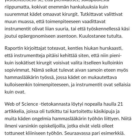
riippumatta, kokivat enemmän hankaluuksia kuin
suuremmat kädet omaavat kirurgit. Tutkittavat valittivat
muun muassa, että toimenpiteeseen vaadittavat
instrumentit olivat liian suuria, tai että työskennellessä käsi
joutui epäergonomiseen asentoon. Kuulostanee tutulta.
Raportin kirjoittajat toteavat, kenties hiukan hurskaasti,
että instrumentteja pitäisi kehittää siten, että niin pieni-
kuin isokätiset kirurgit voisivat valita itselleen kulloinkin
sopivimmat. Nämä seikat tulevat aivan samoin eteen myös
hammaslääkärin työssä, jossa kädet on mukautettava
kulloiseenkin toimenpiteeseen, ja instrumentit ovat sellaisia
kuin ovat.
Web of Science -tietokannasta löytyi nopealla haulla 21
artikkelia, joissa oli tutkittu tai kartoitettu käsikipuja ja
muita käden ongelmia hammaslääkärin työhön liittyen. Niitä
ilmeni varsinkin opiskelijoilla, jotka eivät vielä olleet
tottuneet kliiniseen työhön. Seuraavassa pari esimerkkiä.