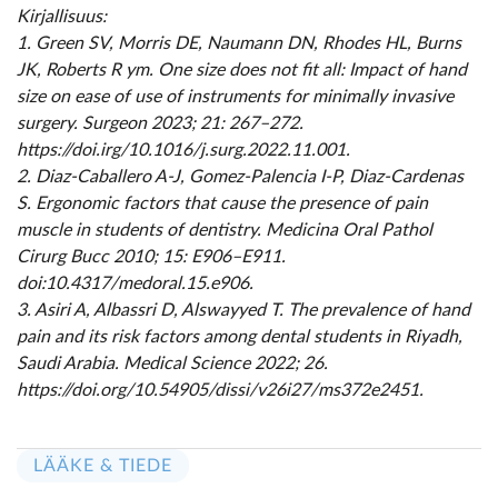
Kirjallisuus:
1. Green SV, Morris DE, Naumann DN, Rhodes HL, Burns
JK, Roberts R ym. One size does not fit all: Impact of hand
size on ease of use of instruments for minimally invasive
surgery. Surgeon 2023; 21: 267–272.
https://doi.irg/10.1016/j.surg.2022.11.001.
2. Diaz-Caballero A-J, Gomez-Palencia I-P, Diaz-Cardenas
S. Ergonomic factors that cause the presence of pain
muscle in students of dentistry. Medicina Oral Pathol
Cirurg Bucc 2010; 15: E906–E911.
doi:10.4317/medoral.15.e906.
3. Asiri A, Albassri D, Alswayyed T. The prevalence of hand
pain and its risk factors among dental students in Riyadh,
Saudi Arabia. Medical Science 2022; 26.
https://doi.org/10.54905/dissi/v26i27/ms372e2451.
LÄÄKE & TIEDE