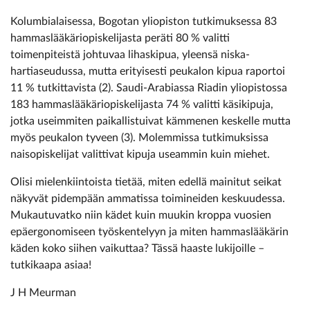
Kolumbialaisessa, Bogotan yliopiston tutkimuksessa 83
hammaslääkäriopiskelijasta peräti 80 % valitti
toimenpiteistä johtuvaa lihaskipua, yleensä niska-
hartiaseudussa, mutta erityisesti peukalon kipua raportoi
11 % tutkittavista (2). Saudi-Arabiassa Riadin yliopistossa
183 hammaslääkäriopiskelijasta 74 % valitti käsikipuja,
jotka useimmiten paikallistuivat kämmenen keskelle mutta
myös peukalon tyveen (3). Molemmissa tutkimuksissa
naisopiskelijat valittivat kipuja useammin kuin miehet.
Olisi mielenkiintoista tietää, miten edellä mainitut seikat
näkyvät pidempään ammatissa toimineiden keskuudessa.
Mukautuvatko niin kädet kuin muukin kroppa vuosien
epäergonomiseen työskentelyyn ja miten hammaslääkärin
käden koko siihen vaikuttaa? Tässä haaste lukijoille –
tutkikaapa asiaa!
J H Meurman