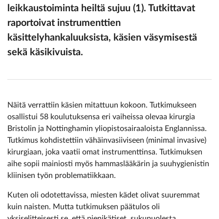
leikkaustoiminta heiltä sujuu (1). Tutkittavat
raportoivat instrumenttien
käsittelyhankaluuksista, käsien väsymisestä
sekä käsikivuista.
Näitä verrattiin käsien mitattuun kokoon. Tutkimukseen
osallistui 58 koulutuksensa eri vaiheissa olevaa kirurgia
Bristolin ja Nottinghamin yliopistosairaaloista Englannissa.
Tutkimus kohdistettiin vähäinvasiiviseen (minimal invasive)
kirurgiaan, joka vaatii omat instrumenttinsa. Tutkimuksen
aihe sopii mainiosti myös hammaslääkärin ja suuhygienistin
kliinisen työn problematiikkaan.
Kuten oli odotettavissa, miesten kädet olivat suuremmat
kuin naisten. Mutta tutkimuksen päätulos oli
yksiselitteisesti se, että pienikätiset, sukupuolesta