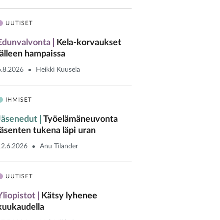
UUTISET
Edunvalvonta
Kela-korvaukset
jälleen hampaissa
6.8.2026
Heikki Kuusela
IHMISET
Jäsenedut
Työelämäneuvonta
jäsenten tukena läpi uran
12.6.2026
Anu Tilander
UUTISET
Yliopistot
Kätsy lyhenee
kuukaudella