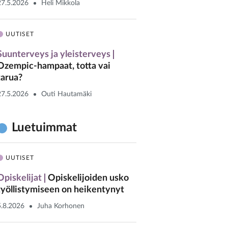
27.5.2026
Heli Mikkola
UUTISET
Suunterveys ja yleisterveys
Ozempic-hampaat, totta vai
tarua?
27.5.2026
Outi Hautamäki
Luetuimmat
UUTISET
Opiskelijat
Opiskelijoiden usko
työllistymiseen on heikentynyt
5.8.2026
Juha Korhonen