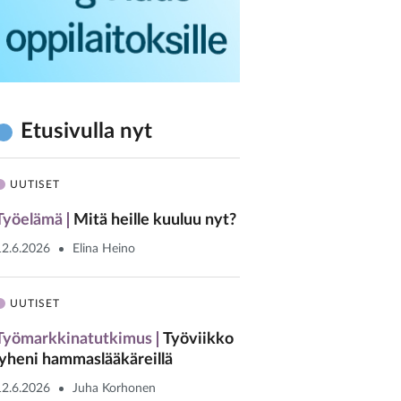
Etusivulla nyt
UUTISET
Työelämä
Mitä heille kuuluu nyt?
12.6.2026
Elina Heino
UUTISET
Työmarkkinatutkimus
Työviikko
lyheni hammaslääkäreillä
12.6.2026
Juha Korhonen