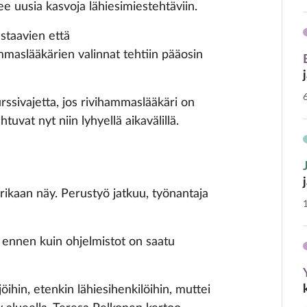
 uusia kasvoja lähiesimiestehtäviin.
staavien että
maslääkärien valinnat tehtiin pääosin
surssivajetta, jos rivihammaslääkäri on
uvat nyt niin lyhyellä aikavälillä.
ikaan näy. Perustyö jatkuu, työnantaja
 ennen kuin ohjelmistot on saatu
öihin, etenkin lähiesihenkilöihin, muttei