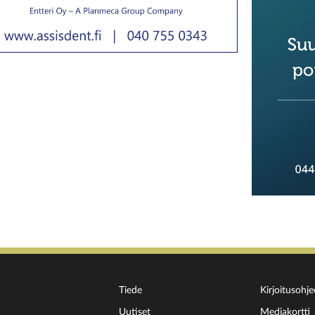
Tiede
Kirjoitusohje
Uutiset
Mediakortti