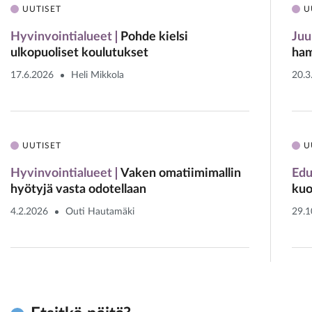
UUTISET
U
Hyvinvointialueet
Pohde kielsi
Juu
ulkopuoliset koulutukset
ham
17.6.2026
Heli Mikkola
20.3
UUTISET
U
Hyvinvointialueet
Vaken omatiimimallin
Edu
hyötyjä vasta odotellaan
kuo
4.2.2026
Outi Hautamäki
29.1