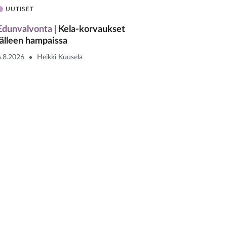
UUTISET
Edunvalvonta
Kela-korvaukset
jälleen hampaissa
6.8.2026
Heikki Kuusela