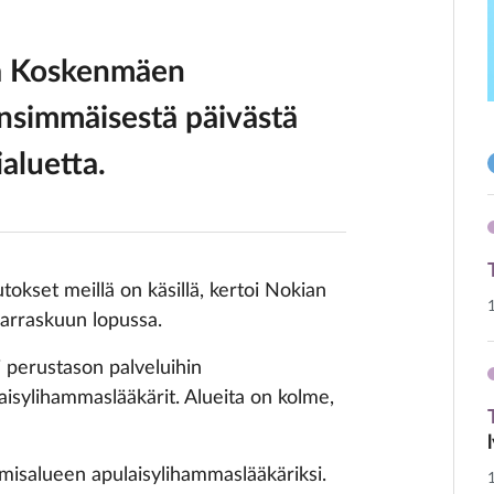
a Koskenmäen
simmäisestä päivästä
aluetta.
okset meillä on käsillä, kertoi Nokian
rraskuun lopussa.
 perustason palveluihin
laisylihammaslääkärit. Alueita on kolme,
amisalueen apulaisylihammaslääkäriksi.