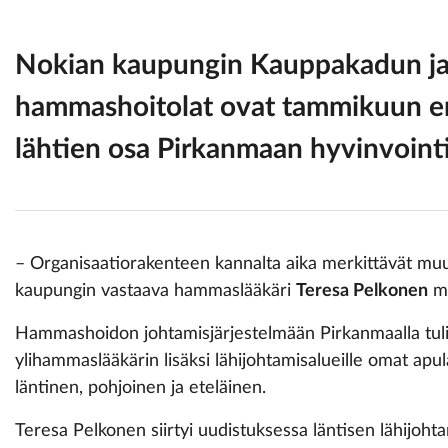
Nokian kaupungin Kauppakadun j
hammashoitolat ovat tammikuun en
lähtien osa Pirkanmaan hyvinvointi
– Organisaatiorakenteen kannalta aika merkittävät muut
kaupungin vastaava hammaslääkäri
Teresa Pelkonen
ma
Hammashoidon johtamisjärjestelmään Pirkanmaalla tuli
ylihammaslääkärin lisäksi lähijohtamisalueille omat apu
läntinen, pohjoinen ja eteläinen.
Teresa Pelkonen siirtyi uudistuksessa läntisen lähijoht