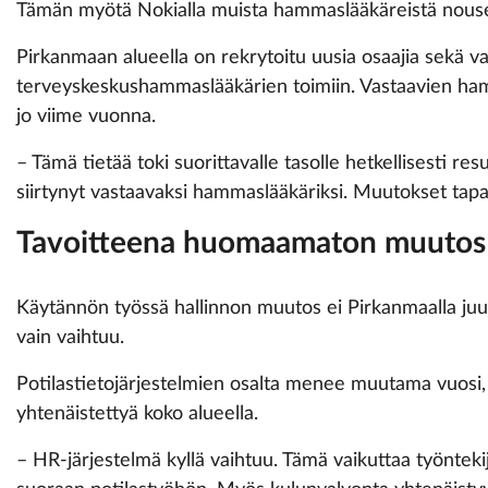
Tämän myötä Nokialla muista hammaslääkäreistä nousee
Pirkanmaan alueella on rekrytoitu uusia osaajia sekä va
terveyskeskushammaslääkärien toimiin. Vastaavien ham
jo viime vuonna.
– Tämä tietää toki suorittavalle tasolle hetkellisesti re
siirtynyt vastaavaksi hammaslääkäriksi. Muutokset tapaht
Tavoitteena huomaamaton muutos
Käytännön työssä hallinnon muutos ei Pirkanmaalla juur
vain vaihtuu.
Potilastietojärjestelmien osalta menee muutama vuosi,
yhtenäistettyä koko alueella.
– HR-järjestelmä kyllä vaihtuu. Tämä vaikuttaa työntekij