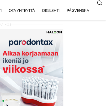
I
OTA YHTEYTTÄ
DIGILEHTI
PÅ SVENSKA
MAINOS