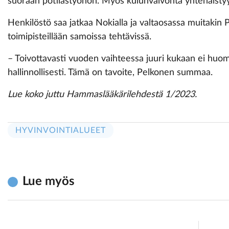
suoraan potilastyöhön. Myös kulunvalvonta yhtenäistyy
Henkilöstö saa jatkaa Nokialla ja valtaosassa muitakin 
toimipisteillään samoissa tehtävissä.
– Toivottavasti vuoden vaihteessa juuri kukaan ei huo
hallinnollisesti. Tämä on tavoite, Pelkonen summaa.
Lue koko juttu Hammaslääkärilehdestä 1/2023.
HYVINVOINTIALUEET
Lue myös