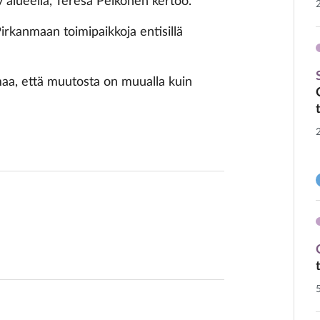
 alueella, Teresa Pelkonen kertoo.
Pirkanmaan toimipaikkoja entisillä
maa, että muutosta on muualla kuin