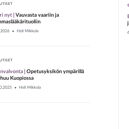
UTISET
ri nyt
Vauvasta vaariin ja
maslääkärituoliin
.2026
Heli Mikkola
UTISET
nvalvonta
Opetusyksikön ympärillä
huu Kuopiossa
0.2025
Heli Mikkola