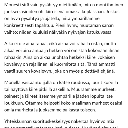
Monesti sitä vain pysähtyy miettimään, miten moni ihminen
juoksee asioiden ohi kiireisenä omassa kuplassaan. Joskus
on hyvä pysähtyä ja ajatella, mitä ympärillämme
konkreettisesti tapahtuu. Pieni hymy, muutaman sanan
vaihto; niiden kuuluisi näkyäkin nykyajan katukuvassa.
Aika ei ole aina rahaa, eikä aikaa voi rahalla ostaa, mutta
aikaa voi aina antaa ja hetken voi omistaa kokonaan ilman
rahaakin. Aina on aikaa unohtaa hetkeksi kiire. Jokaisen
kovalevy on rajallinen, ei kuormiteta sitä. Tämä ammatti
vaatii suuren kovalevyn, joka on myös pidettävä ehjänä.
Monella vastaantulijalla on katse ruudussa, luurit korvilla
tai näyttävä kiire pitkillä askelilla. Muuraamme murheet,
paineet ja kiireet itsemme ympärille jääden lopulta itse
loukkuun. Otamme helposti koko maailman murheet osaksi
omia murheita ja juoksemme paikasta toiseen.
Yhteiskunnan suorituskeskeisyys nakertaa hyvinvointia