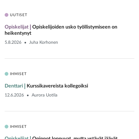
UUTISET
Opiskelijat
Opiskelijoiden usko työllistymiseen on
heikentynyt
5.8.2026
Juha Korhonen
IHMISET
Denttari
Kurssikavereista kollegoiksi
12.6.2026
Aurora Uotila
IHMISET
Opiskelijat
Opinnot loppuvat, mutta ystävät jäävät