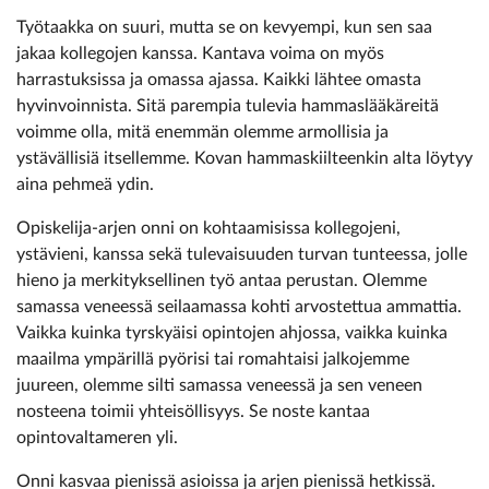
Työtaakka on suuri, mutta se on kevyempi, kun sen saa
jakaa kollegojen kanssa. Kantava voima on myös
harrastuksissa ja omassa ajassa. Kaikki lähtee omasta
hyvinvoinnista. Sitä parempia tulevia hammaslääkäreitä
voimme olla, mitä enemmän olemme armollisia ja
ystävällisiä itsellemme. Kovan hammaskiilteenkin alta löytyy
aina pehmeä ydin.
Opiskelija-arjen onni on kohtaamisissa kollegojeni,
ystävieni, kanssa sekä tulevaisuuden turvan tunteessa, jolle
hieno ja merkityksellinen työ antaa perustan. Olemme
samassa veneessä seilaamassa kohti arvostettua ammattia.
Vaikka kuinka tyrskyäisi opintojen ahjossa, vaikka kuinka
maailma ympärillä pyörisi tai romahtaisi jalkojemme
juureen, olemme silti samassa veneessä ja sen veneen
nosteena toimii yhteisöllisyys. Se noste kantaa
opintovaltameren yli.
Onni kasvaa pienissä asioissa ja arjen pienissä hetkissä.