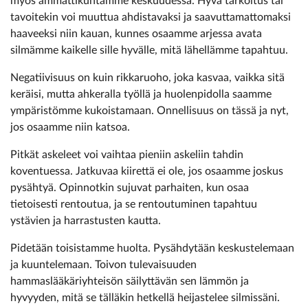
myös ammattikuntamme keskuudessa. Hyvä tarkoitus tai
tavoitekin voi muuttua ahdistavaksi ja saavuttamattomaksi
haaveeksi niin kauan, kunnes osaamme arjessa avata
silmämme kaikelle sille hyvälle, mitä lähellämme tapahtuu.
Negatiivisuus on kuin rikkaruoho, joka kasvaa, vaikka sitä
keräisi, mutta ahkeralla työllä ja huolenpidolla saamme
ympäristömme kukoistamaan. Onnellisuus on tässä ja nyt,
jos osaamme niin katsoa.
Pitkät askeleet voi vaihtaa pieniin askeliin tahdin
koventuessa. Jatkuvaa kiirettä ei ole, jos osaamme joskus
pysähtyä. Opinnotkin sujuvat parhaiten, kun osaa
tietoisesti rentoutua, ja se rentoutuminen tapahtuu
ystävien ja harrastusten kautta.
Pidetään toisistamme huolta. Pysähdytään keskustelemaan
ja kuuntelemaan. Toivon tulevaisuuden
hammaslääkäriyhteisön säilyttävän sen lämmön ja
hyvyyden, mitä se tälläkin hetkellä heijastelee silmissäni.