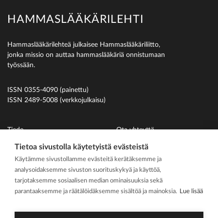
HAMMASLÄÄKÄRILEHTI
Hammaslääkärilehteä julkaisee Hammaslääkäriliitto,
jonka missio on auttaa hammaslääkäriä onnistumaan
työssään.
ISSN 0355-4090 (painettu)
ISSN 2489-5008 (verkkojulkaisu)
Tiede
Ota yhteyttä
Uutiset
Suomen Hammaslääkäriliitto
Tietoa sivustolla käytetyistä evästeistä
Käytämme sivustollamme evästeitä kerätäksemme ja
Ihmiset
analysoidaksemme sivuston suorituskykyä ja käyttöä,
På svenska
tarjotaksemme sosiaalisen median ominaisuuksia sekä
Kirjoitusohjeet
parantaaksemme ja räätälöidäksemme sisältöä ja mainoksia.
Lue lisää
Mediakortti