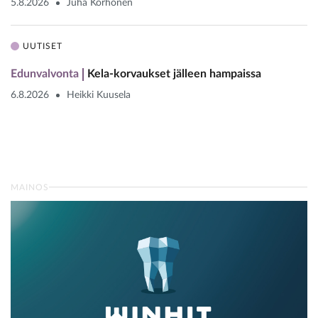
5.8.2026
Juha Korhonen
UUTISET
Edunvalvonta
Kela-korvaukset jälleen hampaissa
6.8.2026
Heikki Kuusela
MAINOS