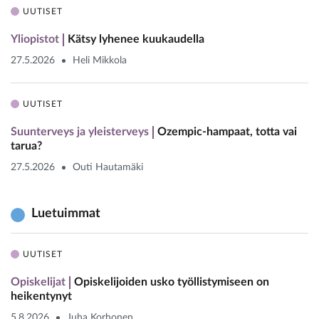
UUTISET
Yliopistot
Kätsy lyhenee kuukaudella
27.5.2026
Heli Mikkola
UUTISET
Suunterveys ja yleisterveys
Ozempic-hampaat, totta vai
tarua?
27.5.2026
Outi Hautamäki
Luetuimmat
UUTISET
Opiskelijat
Opiskelijoiden usko työllistymiseen on
heikentynyt
5.8.2026
Juha Korhonen