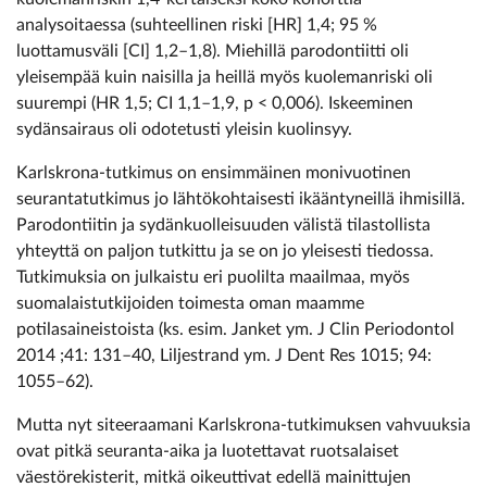
analysoitaessa (suhteellinen riski [HR] 1,4; 95 %
luottamusväli [CI] 1,2–1,8). Miehillä parodontiitti oli
yleisempää kuin naisilla ja heillä myös kuolemanriski oli
suurempi (HR 1,5; CI 1,1–1,9, p < 0,006). Iskeeminen
sydänsairaus oli odotetusti yleisin kuolinsyy.
Karlskrona-tutkimus on ensimmäinen monivuotinen
seurantatutkimus jo lähtökohtaisesti ikääntyneillä ihmisillä.
Parodontiitin ja sydänkuolleisuuden välistä tilastollista
yhteyttä on paljon tutkittu ja se on jo yleisesti tiedossa.
Tutkimuksia on julkaistu eri puolilta maailmaa, myös
suomalaistutkijoiden toimesta oman maamme
potilasaineistoista (ks. esim. Janket ym. J Clin Periodontol
2014 ;41: 131–40, Liljestrand ym. J Dent Res 1015; 94:
1055–62).
Mutta nyt siteeraamani Karlskrona-tutkimuksen vahvuuksia
ovat pitkä seuranta-aika ja luotettavat ruotsalaiset
väestörekisterit, mitkä oikeuttivat edellä mainittujen