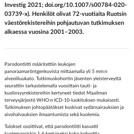
Investig 2021; doi.org/10.1007/s00784-020-
03739-x). Henkilöt olivat 72-vuotiaita Ruotsin
väestörekistereihin pohjautuvan tutkimuksen
alkaessa vuosina 2001–2003.
Parodontiitti määritettiin leukojen
panoraamaröntgenkuvista mittaamalla yli 5 mm:n
alveoliluukato. Tutkimuskohortin jäsenten yleisterveyttä
seurattiin tarkastelemalla vuosittain tauti- ja
kuolinsyyrekistereihin kertyneet tiedot Maailman
terveysjärjestö WHO:n ICD-10-luokituksen mukaisesti.
Tutkimuksen johtopäätökset koskivat sydänsairauksien ja
aivohalvauksien ilmaantumista sekä kuolemia.
Tulokset osoittivat, että parodontiitti kasvatti
kuolemanriskin 1,4-kertaiseksi koko kohorttia