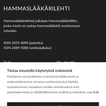
HAMMASLÄÄKÄRILEHTI
Hammaslääkärilehteä julkaisee Hammaslääkäriliitto,
jonka missio on auttaa hammaslääkäriä onnistumaan
työssään.
ISSN 0355-4090 (painettu)
ISSN 2489-5008 (verkkojulkaisu)
Tiede
Ota yhteyttä
Uutiset
Suomen Hammaslääkäriliitto
Tietoa sivustolla käytetyistä evästeistä
Käytämme sivustollamme evästeitä kerätäksemme ja
Ihmiset
analysoidaksemme sivuston suorituskykyä ja käyttöä,
På svenska
tarjotaksemme sosiaalisen median ominaisuuksia sekä
Kirjoitusohjeet
parantaaksemme ja räätälöidäksemme sisältöä ja mainoksia.
Lue lisää
Mediakortti