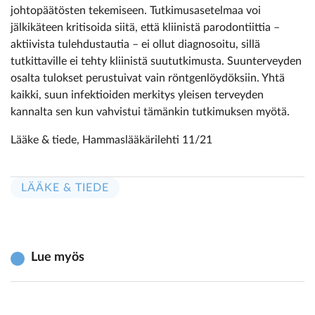
johtopäätösten tekemiseen. Tutkimusasetelmaa voi
jälkikäteen kritisoida siitä, että kliinistä parodontiittia –
aktiivista tulehdustautia – ei ollut diagnosoitu, sillä
tutkittaville ei tehty kliinistä suututkimusta. Suunterveyden
osalta tulokset perustuivat vain röntgenlöydöksiin. Yhtä
kaikki, suun infektioiden merkitys yleisen terveyden
kannalta sen kun vahvistui tämänkin tutkimuksen myötä.
Lääke & tiede, Hammaslääkärilehti 11/21
LÄÄKE & TIEDE
Lue myös