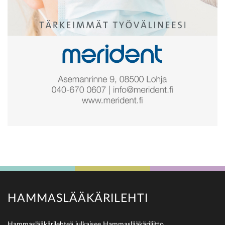
HAMMASLÄÄKÄRILEHTI
Hammaslääkärilehteä julkaisee Hammaslääkäriliitto,