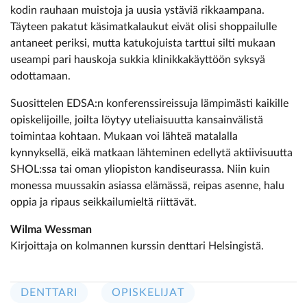
kodin rauhaan muistoja ja uusia ystäviä rikkaampana.
Täyteen pakatut käsimatkalaukut eivät olisi shoppailulle
antaneet periksi, mutta katukojuista tarttui silti mukaan
useampi pari hauskoja sukkia klinikkakäyttöön syksyä
odottamaan.
Suosittelen EDSA:n konferenssireissuja lämpimästi kaikille
opiskelijoille, joilta löytyy uteliaisuutta kansainvälistä
toimintaa kohtaan. Mukaan voi lähteä matalalla
kynnyksellä, eikä matkaan lähteminen edellytä aktiivisuutta
SHOL:ssa tai oman yliopiston kandiseurassa. Niin kuin
monessa muussakin asiassa elämässä, reipas asenne, halu
oppia ja ripaus seikkailumieltä riittävät.
Wilma Wessman
Kirjoittaja on kolmannen kurssin denttari Helsingistä.
DENTTARI
OPISKELIJAT