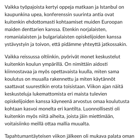
Vaikka työpajoista kertyi oppeja matkaan ja Istanbul on
kaupunkina upea, konferenssin suurinta antia ovat
kuitenkin ehdottomasti kohtaamiset muiden Euroopan
maiden denttarien kanssa. Etenkin norjalaisten,
romanialaisten ja bulgarialaisten opiskelijoiden kanssa
ystävystyin ja toivon, että pidämme yhteyttä jatkossakin.
Vaikka reissussa oltiinkin, pyörivät monet keskustelut
kuitenkin koulun ympärillä. On nimittäin aidosti
kiinnostavaa ja myös opettavaista kuulla, miten sama
koulutus on muualla rakennettu ja miten käytännöt
saattavat suurestikin erota toisistaan. Viikon ajan näitä
keskusteluja lukemattomista eri maista tulevien
opiskelijoiden kanssa käyneenä arvostus omaa koulutusta
kohtaan kasvoi monelta eri kantilta. Luonnollisesti oli
kuitenkin myös niitä aiheita, joista jäin miettimään,
voitaisiinko meillä ottaa mallia muualta.
Tapahtumantäyteisen viikon jälkeen oli mukava palata oman