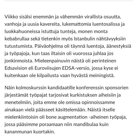
Viikko sisälsi enemmän ja vähemmän virallista osuutta,
vanhoja ja uusia kavereita, lukemattomia luentosalissa ja
luokkahuoneissa istuttuja tunteja, monen monta
kebabrullaa sekä tietenkin myös Istanbulin nähtävyyksiin
tutustumista. Päiväohjelma oli täynnä luentoja, äänestyksiä
ja työpajoja, kun taas iltaisin oli vuorossa juhlaa jos
jonkinmoista. Mieleenpainuvin näistä oli perinteinen
Edsavision eli Euroviisujen EDSA-versio, jossa kyse ei
kuitenkaan ole kilpailusta vaan hyvästä ­meiningistä.
Näin kolmoskurssin kandidaatille konferenssin sponsorien
järjestämät työpajat tarjosivat kurkistuksen aiheisiin ja
menetelmiin, joita emme ole omissa opinnoissamme
ainakaan vielä päässeet käsittelemään. Näistä itselle
mielenkiintoisin oli bone augmentation -aiheinen työpaja,
jossa pääsimme poraamaan niin mandibulaa kuin
kananmunan kuortakin.