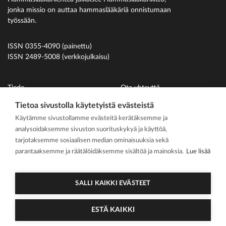
jonka missio on auttaa hammaslääkäriä onnistumaan
työssään.
ISSN 0355-4090 (painettu)
ISSN 2489-5008 (verkkojulkaisu)
Tiede
Ota yhteyttä
Uutiset
Suomen Hammaslääkäriliitto
Tietoa sivustolla käytetyistä evästeistä
Käytämme sivustollamme evästeitä kerätäksemme ja
Ihmiset
analysoidaksemme sivuston suorituskykyä ja käyttöä,
På svenska
tarjotaksemme sosiaalisen median ominaisuuksia sekä
Kirjoitusohjeet
parantaaksemme ja räätälöidäksemme sisältöä ja mainoksia.
Lue lisää
Mediakortti
Media kit
SALLI KAIKKI EVÄSTEET
ESTÄ KAIKKI