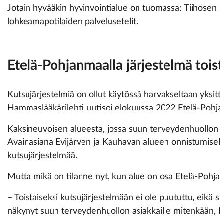
Jotain hyvääkin hyvinvointialue on tuomassa: Tiihosen 
lohkeamapotilaiden palvelusetelit.
Etelä-Pohjanmaalla järjestelmä tois
Kutsujärjestelmiä on ollut käytössä harvakseltaan yksit
Hammaslääkärilehti uutisoi elokuussa 2022 Etelä-Pohja
Kaksineuvoisen alueesta, jossa suun terveydenhuollon h
Avainasiana Evijärven ja Kauhavan alueen onnistumisell
kutsujärjestelmää.
Mutta mikä on tilanne nyt, kun alue on osa Etelä-Pohj
– Toistaiseksi kutsujärjestelmään ei ole puututtu, eikä s
näkynyt suun terveydenhuollon asiakkaille mitenkään,