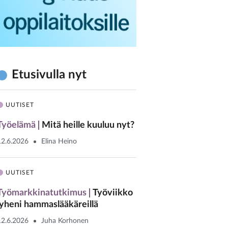
Etusivulla nyt
UUTISET
Työelämä
Mitä heille kuuluu nyt?
12.6.2026
Elina Heino
UUTISET
Työmarkkinatutkimus
Työviikko
lyheni hammaslääkäreillä
12.6.2026
Juha Korhonen