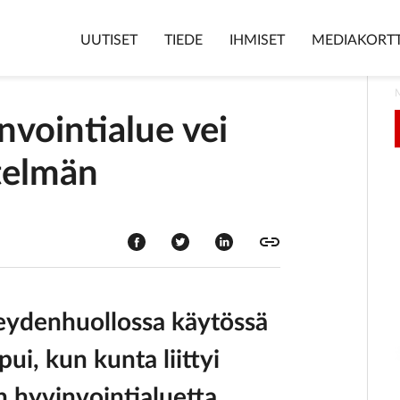
UUTISET
TIEDE
IHMISET
MEDIAKORTT
nvointialue vei
stelmän
rveydenhuollossa käytössä
pui, kun kunta liittyi
 hyvinvointialuetta.