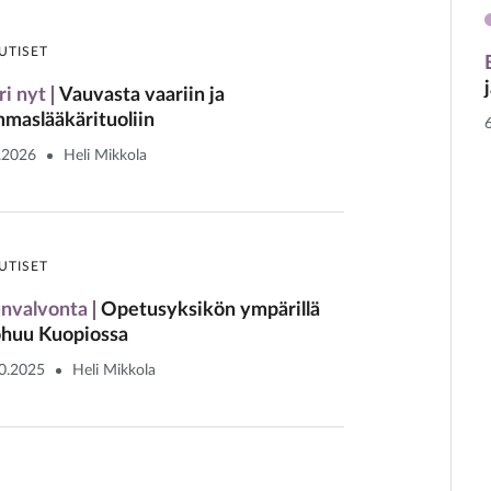
UTISET
ri nyt
Vauvasta vaariin ja
maslääkärituoliin
.2026
Heli Mikkola
UTISET
nvalvonta
Opetusyksikön ympärillä
huu Kuopiossa
0.2025
Heli Mikkola