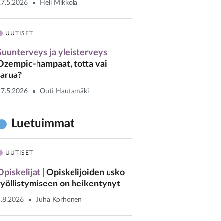
27.5.2026
Heli Mikkola
UUTISET
Suunterveys ja yleisterveys
Ozempic-hampaat, totta vai
tarua?
27.5.2026
Outi Hautamäki
Luetuimmat
UUTISET
Opiskelijat
Opiskelijoiden usko
työllistymiseen on heikentynyt
5.8.2026
Juha Korhonen