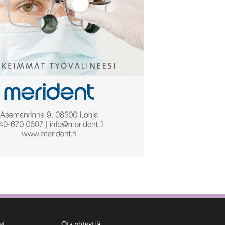
et
Ota yhteyttä