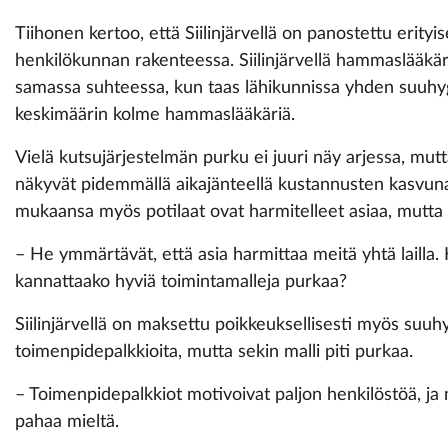
Tiihonen kertoo, että Siilinjärvellä on panostettu erity
henkilökunnan rakenteessa. Siilinjärvellä hammaslääkär
samassa suhteessa, kun taas lähikunnissa yhden suuhygi
keskimäärin kolme hammaslääkäriä.
Vielä kutsujärjestelmän purku ei juuri näy arjessa, mut
näkyvät pidemmällä aikajänteellä kustannusten kasvun
mukaansa myös potilaat ovat harmitelleet asiaa, mutt
– He ymmärtävät, että asia harmittaa meitä yhtä lailla.
kannattaako hyviä toimintamalleja purkaa?
Siilinjärvellä on maksettu poikkeuksellisesti myös suuhy
toimenpidepalkkioita, mutta sekin malli piti purkaa.
– Toimenpidepalkkiot motivoivat paljon henkilöstöä, ja 
pahaa mieltä.