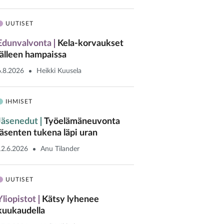
UUTISET
Edunvalvonta
Kela-korvaukset
jälleen hampaissa
6.8.2026
Heikki Kuusela
IHMISET
Jäsenedut
Työelämäneuvonta
jäsenten tukena läpi uran
12.6.2026
Anu Tilander
UUTISET
Yliopistot
Kätsy lyhenee
kuukaudella