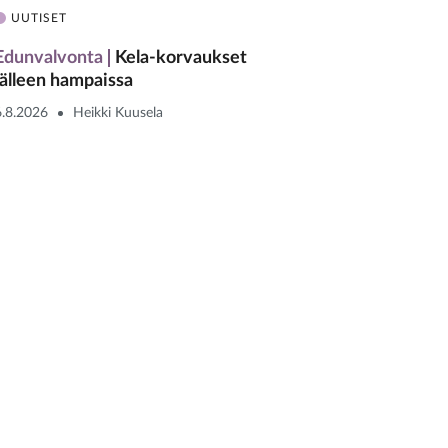
UUTISET
Edunvalvonta
Kela-korvaukset
jälleen hampaissa
6.8.2026
Heikki Kuusela