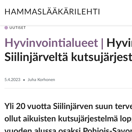
HAMMASLÄÄKÄRILEHTI
UUTISET
Hyvinvointialueet
Hyvi
Siilinjärveltä kutsujärje
5.4.2023
Juha Korhonen
Yli 20 vuotta Siilinjärven suun te
ollut aikuisten kutsujärjestelmä lop
vuoden alussa osaksi Pohjois-Savon