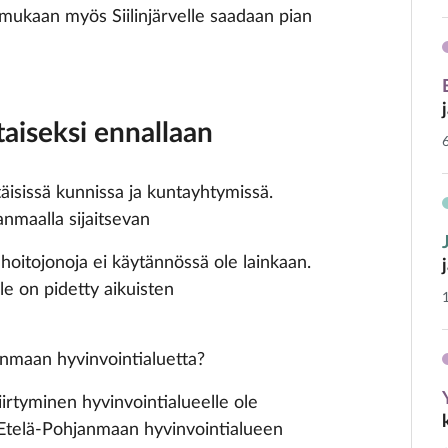
mukaan myös Siilinjärvelle saadaan pian
taiseksi ennallaan
täisissä kunnissa ja kuntayhtymissä.
nmaalla sijaitsevan
oitojonoja ei käytännössä ole lainkaan.
e on pidetty aikuisten
anmaan hyvinvointialuetta?
iirtyminen hyvinvointialueelle ole
 Etelä-Pohjanmaan hyvinvointialueen