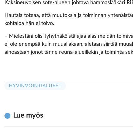
Kaksineuvoisen sote-alueen johtava hammaslääkäri
Ri
Hautala toteaa, että muutoksia ja toiminnan yhtenäistäm
kohtaloa hän ei toivo.
– Mielestäni olisi lyhytnäköistä ajaa alas meidän toimiv
ei ole enempää kuin muuallakaan, aletaan siirtää muualle
ainoastaan jonot tänne reuna-alueillekin ja toiminta sek
HYVINVOINTIALUEET
Lue myös