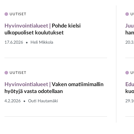
UUTISET
U
Hyvinvointialueet
Pohde kielsi
Juu
ulkopuoliset koulutukset
ham
17.6.2026
Heli Mikkola
20.3
UUTISET
U
Hyvinvointialueet
Vaken omatiimimallin
Edu
hyötyjä vasta odotellaan
kuo
4.2.2026
Outi Hautamäki
29.1