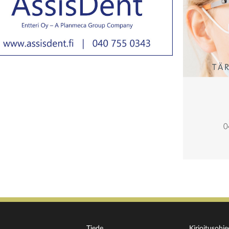
Tiede
Kirjoitusohje