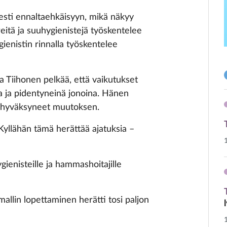
isesti ennaltaehkäisyyn, mikä näkyy
eitä ja suuhygienistejä työskentelee
enistin rinnalla työskentelee
ta Tiihonen pelkää, että vaikutukset
a ja pidentyneinä jonoina. Hänen
a hyväksyneet muutoksen.
 Kyllähän tämä herättää ajatuksia –
gienisteille ja hammashoitajille
mallin lopettaminen herätti tosi paljon