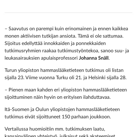
– Saavutus on parempi kuin erinomainen ja ennen kaikkea
monen aktiivisen tutkijan ansiota. Tämä ei ole sattumaa.
Sijoitus edellyttää innokkaiden ja ponnekkaiden
tutkimusryhmien raakaa tutkimustyöntekoa, sanoo suu- ja
leukasairauksien apulaisprofessori
Johanna Snäll
.
Turun yliopiston hammaslääketieteen tutkimus oli listan
sijalla 23. Viime vuonna Turku oli 21. ja Helsinki sijalla 28.
– Pienen maan kahden eri yliopiston hammaslääketieteen
sijoittuminen näin hyvin on erityisen ilahduttavaa.
Itä-Suomen ja Oulun yliopistojen hammaslääketieteen
tutkimus eivät sijoittuneet 150 parhaan joukkoon.
Vertailussa huomioitiin mm. tutkimuksen laatu,
kansainvälinen yhteistyö, julkaisut sekä akateemiset