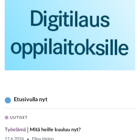
Etusivulla nyt
UUTISET
Työelämä
Mitä heille kuuluu nyt?
12.6.2026
Elina Heino