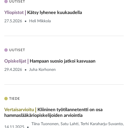
UUTISET
Yliopistot
Kätsy lyhenee kuukaudella
27.5.2026
Heli Mikkola
UUTISET
Opiskelijat
Hampaan suosio jatkoi kasvuaan
29.4.2026
Juha Korhonen
TIEDE
Vertaisarvioitu
Kliininen työtilannetentti on osa
hammaslääkäriopiskelijoiden arviointia
Tiina Tuononen, Satu Lahti, Terhi Karaharju-Suvanto,
14.11.2025