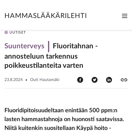
HAMMASLÄÄKÄRILEHTI
Me
Clo
UUTISET
Suunterveys
Fluoritahnan ­
annosteluun tarkennus
poikkeustilanteita varten
23.8.2024
Outi Hautamäki
Fluoridipitoisuudeltaan enintään 500 ppm:n
lasten hammastahnoja on huonosti saatavissa.
Niitä kuitenkin suositellaan Käypä hoito -