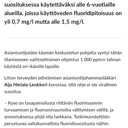
suosituksessa käytettäväksi alle 6-vuotiaille
alueilla, joissa käyttöveden fluoridipitoisuus on
yli 0,7 mg/l mutta alle 1,5 mg/l.
Asiantuntijoiden käymän keskustelun pohjalta syntyi tähän
tilanteeseen vaihtoehtoinen ohjeistus 1 000 ppm:n tahnan
käytöstä eri-ikäisille lapsille.
Liiton terveyden edistämisen asiantuntijahammaslääkäri
Aija Hietala-Lenkkeri
korostaa, että ohje ei ole virallinen
suositus.
– Kyse on tasapainoilusta riittävän fluorinsaannin
turvaamisen ja fluoroosivaurioilta välttymisen välillä, ja
annostuksessa pitää olla tarkkana. Tutkimusnäyttöön
perustuvaa valtakunnallista fluoridisuositusta näihin