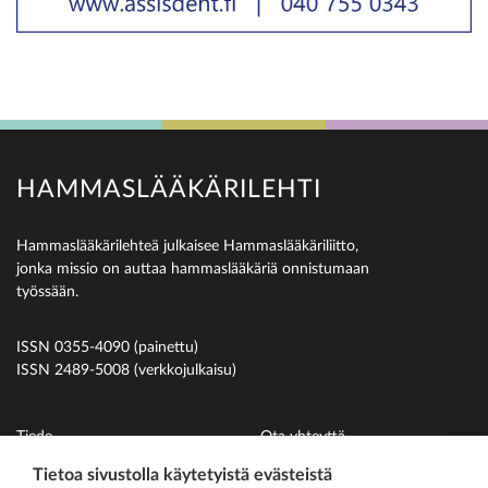
HAMMASLÄÄKÄRILEHTI
Hammaslääkärilehteä julkaisee Hammaslääkäriliitto,
jonka missio on auttaa hammaslääkäriä onnistumaan
työssään.
ISSN 0355-4090 (painettu)
ISSN 2489-5008 (verkkojulkaisu)
Tiede
Ota yhteyttä
Uutiset
Suomen Hammaslääkäriliitto
Tietoa sivustolla käytetyistä evästeistä