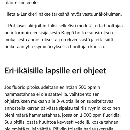
tilanteisiin ei ole.
Hietala-Lenkkeri näkee tärkeänä myös vastuunäkökulman.
– Potilasasiakirjoihin tulisi selkeästi merkitä, että huoltajaa
on informoitu ensisijaisesta Käypä hoito -suosituksen
mukaisesta annostuksesta ja frekvenssistä ja että siitä
poiketaan yhteisymmärryksessä huoltajan kanssa.
Eri-ikäisille lapsille eri ohjeet
Jos fluoridipitoisuudeltaan enintään 500 ppm:n
hammastahnaa ei ole saatavilla, vaihtoehtoisen
ohjeistuksen mukaan alle 3-vuotiaille on suositeltavaa
annostella kerran päivässä sipaisu tai riisiryynin kokoinen
pieni määrä hammastahnaa, jossa on 1 000 ppm fluoridia.
Suu pitäisi osata huuhtoa kevyesti vedellä, koska tahnan
nielemistä tulisi välttää. Päivän toisella harjauskerralla