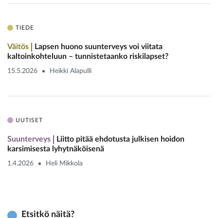
TIEDE
Väitös
Lapsen huono suunterveys voi ­viitata
kaltoinkohteluun – tunnistetaanko riskilapset?
15.5.2026
Heikki Alapulli
UUTISET
Suunterveys
Liitto pitää ehdotusta julkisen hoidon
karsimisesta lyhytnäköisenä
1.4.2026
Heli Mikkola
Etsitkö näitä?