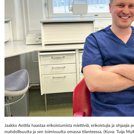
Jaakko Anttila haastaa erikoistumista miettiviä, erikoistujia ja ohjaaji
mahdollisuutta ja sen toimivuutta omassa tilanteessa. (Kuva: Tuija Mui