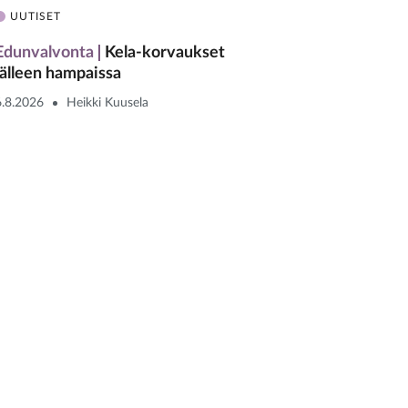
UUTISET
Edunvalvonta
Kela-korvaukset
jälleen hampaissa
6.8.2026
Heikki Kuusela