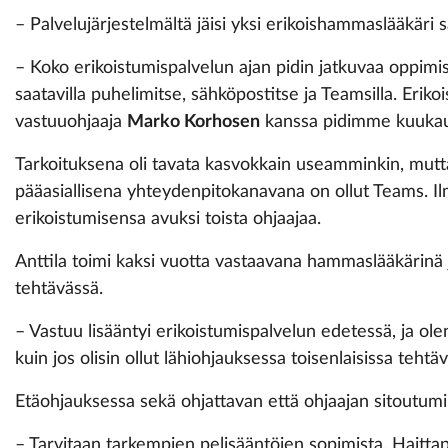
– Palvelujärjestelmältä jäisi yksi erikoishammaslääkäri 
– Koko erikoistumispalvelun ajan pidin jatkuvaa oppimispä
saatavilla puhelimitse, sähköpostitse ja Teamsilla. Eri
vastuuohjaaja
Marko Korhosen
kanssa pidimme kuukausi
Tarkoituksena oli tavata kasvokkain useamminkin, mut
pääasiallisena yhteydenpitokanavana on ollut Teams. Ilm
erikoistumisensa avuksi toista ohjaajaa.
Anttila toimi kaksi vuotta vastaavana hammaslääkärinä 
tehtävässä.
– Vastuu lisääntyi erikoistumispalvelun edetessä, ja
kuin jos olisin ollut lähiohjauksessa toisenlaisissa tehtäv
Etäohjauksessa sekä ohjattavan että ohjaajan sitoutum
– Tarvitaan tarkempien pelisääntöjen sopimista. Haitt