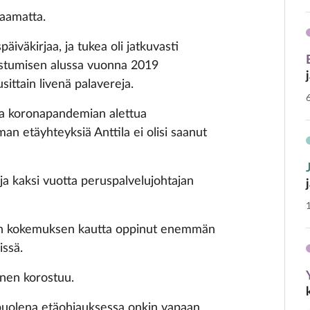
saamatta.
iväkirjaa, ja tukea oli jatkuvasti
koistumisen alussa vuonna 2019
ttain livenä palavereja.
ta koronapandemian alettua
an etäyhteyksiä Anttila ei olisi saanut
ja kaksi vuotta peruspalvelujohtajan
 olen kokemuksen kautta oppinut enemmän
issä.
inen korostuu.
apuolena etäohjauksessa onkin vapaan