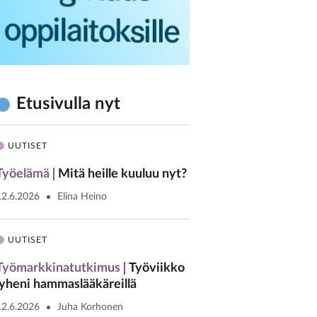
Etusivulla nyt
UUTISET
Työelämä
Mitä heille kuuluu nyt?
12.6.2026
Elina Heino
UUTISET
Työmarkkinatutkimus
Työviikko
lyheni hammaslääkäreillä
12.6.2026
Juha Korhonen