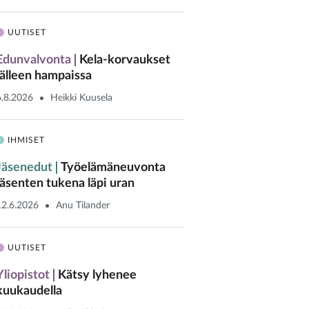
UUTISET
Edunvalvonta
Kela-korvaukset
jälleen hampaissa
6.8.2026
Heikki Kuusela
IHMISET
Jäsenedut
Työelämäneuvonta
jäsenten tukena läpi uran
12.6.2026
Anu Tilander
UUTISET
Yliopistot
Kätsy lyhenee
kuukaudella