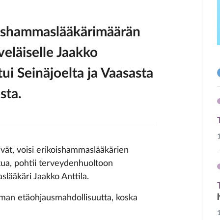
oishammaslääkäri­määrän
veläiselle
Jaakko
ui Seinäjoelta ja Vaasasta
sta.
ivät, voisi erikoishammaslääkärien
ttua, pohtii terveydenhuoltoon
lääkäri Jaakko Anttila.
a ilman etäohjausmahdollisuutta, koska