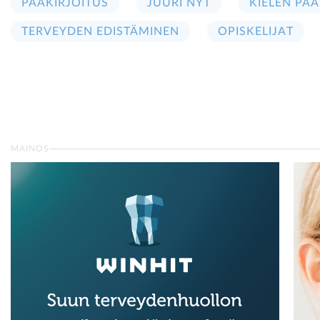
PÄÄKIRJOITUS
JUURI NYT
KIELEN PÄÄ
TERVEYDEN EDISTÄMINEN
OPISKELIJAT
MAINOS