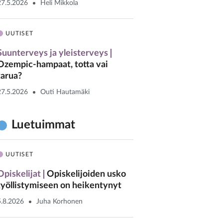
27.5.2026
Heli Mikkola
UUTISET
Suunterveys ja yleisterveys
Ozempic-hampaat, totta vai
tarua?
27.5.2026
Outi Hautamäki
Luetuimmat
UUTISET
Opiskelijat
Opiskelijoiden usko
työllistymiseen on heikentynyt
5.8.2026
Juha Korhonen