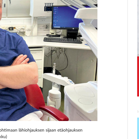
a pohtimaan lähiohjauksen sijaan etäohjauksen
kku)