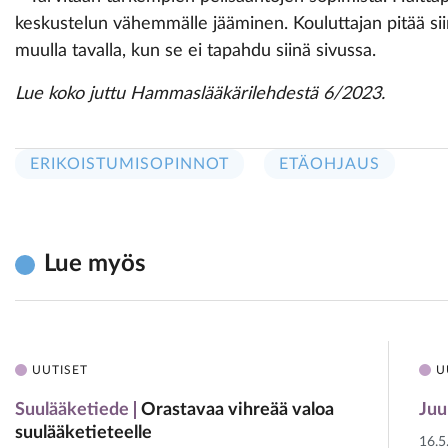
keskustelun vähemmälle jääminen. Kouluttajan pitää sii
muulla tavalla, kun se ei tapahdu siinä sivussa.
Lue koko juttu Hammaslääkärilehdestä 6/2023.
ERIKOISTUMISOPINNOT
ETÄOHJAUS
Lue myös
UUTISET
U
Suulääketiede
Orastavaa vihreää valoa
Juu
suulääketieteelle
16.5