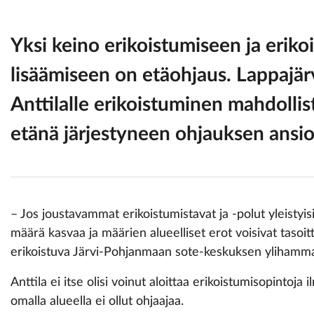
Yksi keino erikoistumiseen ja erik
lisäämiseen on etäohjaus. Lappajär
Anttilalle
erikoistuminen mahdollist
etänä järjestyneen ohjauksen ansio
– Jos joustavammat erikoistumistavat ja -polut yleistyis
määrä kasvaa ja määrien alueelliset erot voisivat tasoi
erikoistuva Järvi-Pohjanmaan sote-keskuksen ylihammas
Anttila ei itse olisi voinut aloittaa erikoistumisopintoj
omalla alueella ei ollut ohjaajaa.