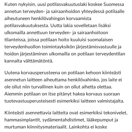
Kuten nykyisin, uusi potilasvakuutuslaki koskee Suomessa
annetun terveyden- ja sairaanhoidon yhteydessä potilaalle
aiheutuneen henkilövahingon korvaamista
potilasvakuutuksesta. Uutta lakia sovelletaan lisäksi
ulkomailla annettuun terveyden- ja sairaanhoitoon
tilanteissa, joissa potilaan hoito kuuluisi suomalaisen
terveydenhuollon toimintayksikön järjestämisvastuulle ja
hoidon järjestäminen ulkomailla on potilaan terveydentilan
kannalta välttämätöntä.
Uutena korvausperusteena on potilaan kehoon kiinteästi
asennetun laitteen aiheuttama henkilövahinko, jos laite ei
ole ollut niin turvallinen kuin on ollut aihetta olettaa.
Aiemmin potilaan on itse pitänyt hakea korvaus suoraan
tuotevastuuperusteisesti esimerkiksi laitteen valmistajalta.
Kiinteästi asennettavia laitteita ovat esimerkiksi tekonivelet,
hammasimplantit, sydämentahdistimet, lääkepumput ja
murtuman kiinnitysmateriaalit. Lainkohta ei koske