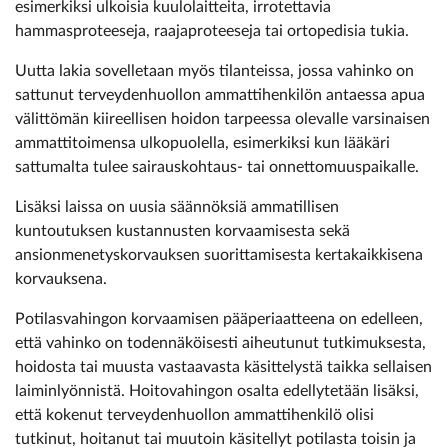
esimerkiksi ulkoisia kuulolaitteita, irrotettavia
hammasproteeseja, raajaproteeseja tai ortopedisia tukia.
Uutta lakia sovelletaan myös tilanteissa, jossa vahinko on
sattunut terveydenhuollon ammattihenkilön antaessa apua
välittömän kiireellisen hoidon tarpeessa olevalle varsinaisen
ammattitoimensa ulkopuolella, esimerkiksi kun lääkäri
sattumalta tulee sairauskohtaus- tai onnettomuuspaikalle.
Lisäksi laissa on uusia säännöksiä ammatillisen
kuntoutuksen kustannusten korvaamisesta sekä
ansionmenetyskorvauksen suorittamisesta kertakaikkisena
korvauksena.
Potilasvahingon korvaamisen pääperiaatteena on edelleen,
että vahinko on todennäköisesti aiheutunut tutkimuksesta,
hoidosta tai muusta vastaavasta käsittelystä taikka sellaisen
laiminlyönnistä. Hoitovahingon osalta edellytetään lisäksi,
että kokenut terveydenhuollon ammattihenkilö olisi
tutkinut, hoitanut tai muutoin käsitellyt potilasta toisin ja