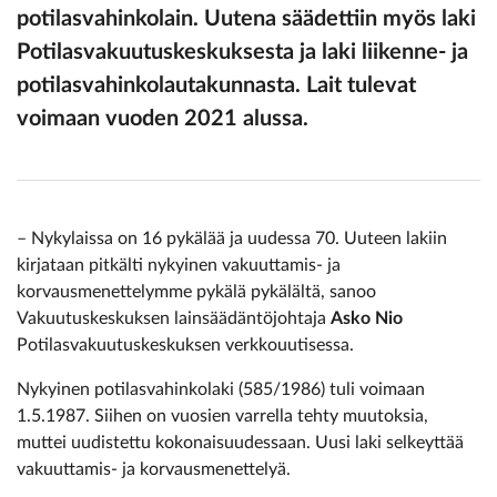
potilasvahinkolain. Uutena säädettiin myös laki
Potilasvakuutuskeskuksesta ja laki liikenne- ja
potilasvahinkolautakunnasta. Lait tulevat
voimaan vuoden 2021 alussa.
– Nykylaissa on 16 pykälää ja uudessa 70. Uuteen lakiin
kirjataan pitkälti nykyinen vakuuttamis- ja
korvausmenettelymme pykälä pykälältä, sanoo
Vakuutuskeskuksen lainsäädäntöjohtaja
Asko Nio
Potilasvakuutuskeskuksen verkkouutisessa.
Nykyinen potilasvahinkolaki (585/1986) tuli voimaan
1.5.1987. Siihen on vuosien varrella tehty muutoksia,
muttei uudistettu kokonaisuudessaan. Uusi laki selkeyttää
vakuuttamis- ja korvausmenettelyä.