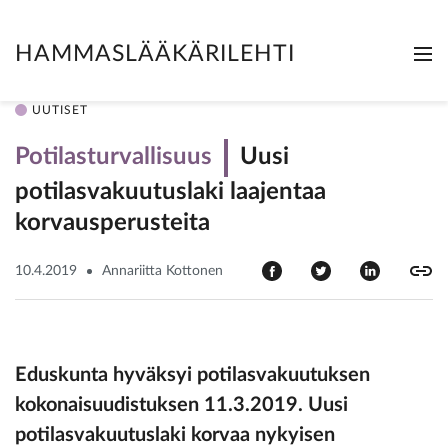
HAMMASLÄÄKÄRILEHTI
Me
Clo
UUTISET
Potilasturvallisuus
Uusi
potilasvakuutuslaki laajentaa
korvausperusteita
10.4.2019
Annariitta Kottonen
Eduskunta hyväksyi potilasvakuutuksen
kokonaisuudistuksen 11.3.2019. Uusi
potilasvakuutuslaki korvaa nykyisen