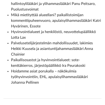
hallintoylilääkäri ja ylihammaslääkäri Panu Peitsaro,
Puolustusvoimat
Mikä mietityttää alueellani? paikallistoimijan
kommenttipuheenvuoro, apulaisylihammaslääkäri Katri
Hyvärinen, Essote
Hyvinvointialueet ja henkilöstö, neuvottelupäällikkö
Lotta Lax
Palvelusetelijärjestelmän mahdollisuudet, lakimies
Heikki Kuusela ja asiantuntijahammaslääkäri Anna
Chainier
Paikallisosastot ja hyvinvointialueet: sote-
kenttäkierros, järjestöpäällikkö Ira Peurakoski
Hoidamme asiat porukalla – näkökulmia
työhyvinvointiin, EHL, apulaisylihammaslääkäri
Johanna Pellinen