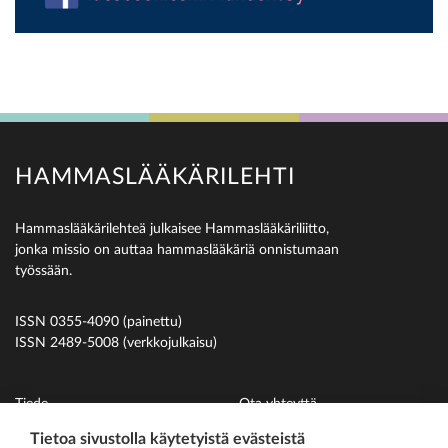
HAMMASLÄÄKÄRILEHTI
Hammaslääkärilehteä julkaisee Hammaslääkäriliitto,
jonka missio on auttaa hammaslääkäriä onnistumaan
työssään.
ISSN 0355-4090 (painettu)
ISSN 2489-5008 (verkkojulkaisu)
Tiede
Ota yhteyttä
Uutiset
Suomen Hammaslääkäriliitto
Tietoa sivustolla käytetyistä evästeistä