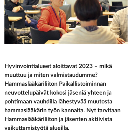
Hyvinvointialueet aloittavat 2023 – mikä
muuttuu ja miten valmistaudumme?
Hammaslääkäriliiton Paikallistoiminnan
neuvottelupäivät kokosi jäseniä yhteen ja
pohtimaan vauhdilla lähestyvää muutosta
hammaslääkärin työn kannalta. Nyt tarvitaan
Hammaslääkäriliiton ja jäsenten aktiivista
vaikuttamistyötä alueilla.