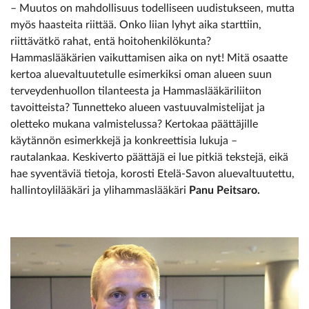
– Muutos on mahdollisuus todelliseen uudistukseen, mutta
myös haasteita riittää. Onko liian lyhyt aika starttiin,
riittävätkö rahat, entä hoitohenkilökunta?
Hammaslääkärien vaikuttamisen aika on nyt! Mitä osaatte
kertoa aluevaltuutetulle esimerkiksi oman alueen suun
terveydenhuollon tilanteesta ja Hammaslääkäriliiton
tavoitteista? Tunnetteko alueen vastuuvalmistelijat ja
oletteko mukana valmistelussa? Kertokaa päättäjille
käytännön esimerkkejä ja konkreettisia lukuja –
rautalankaa. Keskiverto päättäjä ei lue pitkiä tekstejä, eikä
hae syventäviä tietoja, korosti Etelä-Savon aluevaltuutettu,
hallintoylilääkäri ja ylihammaslääkäri
Panu Peitsaro.