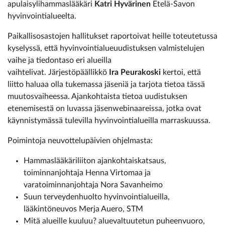
apulaisylihammaslääkäri
Katri Hyvärinen
Etelä-Savon
hyvinvointialueelta.
Paikallisosastojen hallitukset raportoivat heille toteutetussa
kyselyssä, että hyvinvointialueuudistuksen valmistelujen
vaihe ja tiedontaso eri alueilla
vaihtelivat. Järjestöpäällikkö
Ira Peurakoski
kertoi, että
liitto haluaa olla tukemassa jäseniä ja tarjota tietoa tässä
muutosvaiheessa. Ajankohtaista tietoa uudistuksen
etenemisestä on luvassa jäsenwebinaareissa, jotka ovat
käynnistymässä tulevilla hyvinvointialueilla marraskuussa.
Poimintoja neuvottelupäivien ohjelmasta:
Hammaslääkäriliiton ajankohtaiskatsaus,
toiminnanjohtaja Henna Virtomaa ja
varatoiminnanjohtaja Nora Savanheimo
Suun terveydenhuolto hyvinvointialueilla,
lääkintöneuvos Merja Auero, STM
Mitä alueille kuuluu? aluevaltuutetun puheenvuoro,