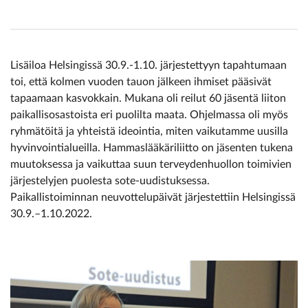
Lisäiloa Helsingissä 30.9.-1.10. järjestettyyn tapahtumaan
toi, että kolmen vuoden tauon jälkeen ihmiset pääsivät
tapaamaan kasvokkain. Mukana oli reilut 60 jäsentä liiton
paikallisosastoista eri puolilta maata. Ohjelmassa oli myös
ryhmätöitä ja yhteistä ideointia, miten vaikutamme uusilla
hyvinvointialueilla. Hammaslääkäriliitto on jäsenten tukena
muutoksessa ja vaikuttaa suun terveydenhuollon toimivien
järjestelyjen puolesta sote-uudistuksessa.
Paikallistoiminnan neuvottelupäivät järjestettiin Helsingissä
30.9.–1.10.2022.