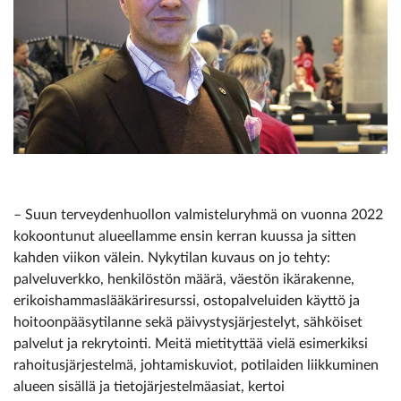
– Suun terveydenhuollon valmisteluryhmä on vuonna 2022
kokoontunut alueellamme ensin kerran kuussa ja sitten
kahden viikon välein. Nykytilan kuvaus on jo tehty:
palveluverkko, henkilöstön määrä, väestön ikärakenne,
erikoishammaslääkäriresurssi, ostopalveluiden käyttö ja
hoitoonpääsytilanne sekä päivystysjärjestelyt, sähköiset
palvelut ja rekrytointi. Meitä mietityttää vielä esimerkiksi
rahoitusjärjestelmä, johtamiskuviot, potilaiden liikkuminen
alueen sisällä ja tietojärjestelmäasiat, kertoi