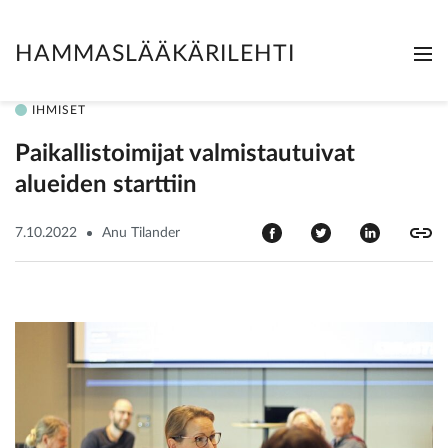
HAMMASLÄÄKÄRILEHTI
Me
Clo
IHMISET
Paikallistoimijat valmistautuivat
alueiden starttiin
7.10.2022
Anu Tilander