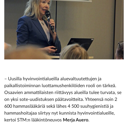
– Uusilla hyvinvointialueilla aluevaltuutettujen ja
paikallistoiminnan luottamushenkilöiden rooli on tärkeä.
Osaavien ammattilaisten riittävyys alueilla tulee turvata, se
on yksi sote-uudistuksen päätavoitteita. Yhteensä noin 2
600 hammaslääkäriä sekä lähes 4 500 suuhygienistiä ja
hammashoitajaa siirtyy nyt kunnista hyvinvointialueille,
kertoi STM:n lääkintöneuvos
Merja Auero
.