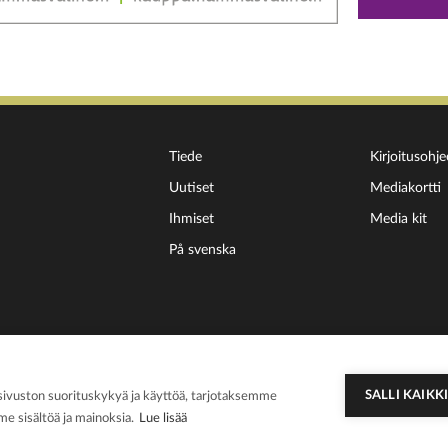
Tiede
Kirjoitusohje
Uutiset
Mediakortti
Ihmiset
Media kit
På svenska
SALLI KAIKK
vuston suorituskykyä ja käyttöä, tarjotaksemme
ammaslääkärilehti
Tietosuojaseloste
Cookie asetukset
e sisältöä ja mainoksia.
Lue lisää