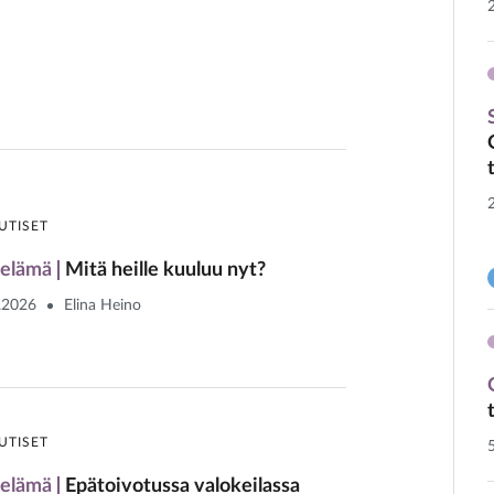
UTISET
elämä
Mitä heille kuuluu nyt?
.2026
Elina Heino
UTISET
elämä
Epätoivotussa valokeilassa