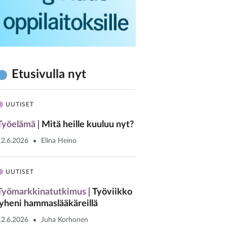
Etusivulla nyt
UUTISET
Työelämä
Mitä heille kuuluu nyt?
12.6.2026
Elina Heino
UUTISET
Työmarkkinatutkimus
Työviikko
lyheni hammaslääkäreillä
12.6.2026
Juha Korhonen