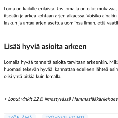
Loma on kaikille erilaista. Jos lomalla on ollut mukavaa
itseään ja arkea kohtaan arjen alkaessa. Voisiko ainaki
laskun ja antaa arjen asettua uomiinsa ilman, että vaatii
Lisää hyviä asioita arkeen
Lomalla hyvää tehneitä asioita tarvitaan arkeenkin. Mikäl
huomasi tekevän hyvää, kannattaa edelleen lähteä esimerk
olisi yhtä pitkiä kuin lomalla.
> Loput vinkit 22.8. ilmestyvässä Hammaslääkärilehdes
TYÖELÄMÄ
TYÖHYVINVOINTI