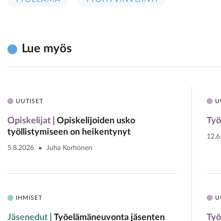
Lue myös
UUTISET
U
Opiskelijat
Opiskelijoiden usko
Työ
työllistymiseen on heikentynyt
12.6
5.8.2026
Juha Korhonen
IHMISET
U
Jäsenedut
Työelämäneuvonta jäsenten
Työ