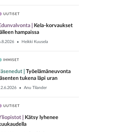
UUTISET
Edunvalvonta
Kela-korvaukset
jälleen hampaissa
6.8.2026
Heikki Kuusela
IHMISET
Jäsenedut
Työelämäneuvonta
jäsenten tukena läpi uran
12.6.2026
Anu Tilander
UUTISET
Yliopistot
Kätsy lyhenee
kuukaudella