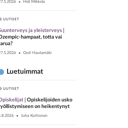
27.5.2026
Heli Mikkola
UUTISET
Suunterveys ja yleisterveys
Ozempic-hampaat, totta vai
tarua?
27.5.2026
Outi Hautamäki
Luetuimmat
UUTISET
Opiskelijat
Opiskelijoiden usko
työllistymiseen on heikentynyt
5.8.2026
Juha Korhonen