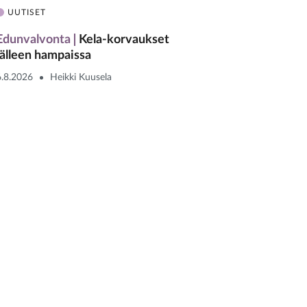
UUTISET
Edunvalvonta
Kela-korvaukset
jälleen hampaissa
6.8.2026
Heikki Kuusela