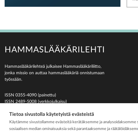
HAMMASLÄÄKÄRILEHTI
Hammaslääkärilehteä julkaisee Hammaslääkäriliitto,
jonka missio on auttaa hammaslääkäriä onnistumaan
työssään.
ISSN 0355-4090 (painettu)
ISSN 2489-5008 (verkkojulkaisu)
Tietoa sivustolla käytetyistä evästeistä
Käytämme sivustollamme evästeitä kerätäksemme ja analysoidaksemme si
2026 Suomen H
sosiaalisen median ominaisuuksia sekä parantaaksemme ja räätälöidäksemm