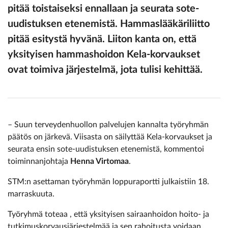
pitää toistaiseksi ennallaan ja seurata sote-
uudistuksen etenemistä. Hammaslääkäriliitto
pitää esitystä hyvänä. Liiton kanta on, että
yksityisen hammashoidon Kela-korvaukset
ovat toimiva järjestelmä, jota tulisi kehittää.
– Suun terveydenhuollon palvelujen kannalta työryhmän
päätös on järkevä. Viisasta on säilyttää Kela-korvaukset ja
seurata ensin sote-uudistuksen etenemistä, kommentoi
toiminnanjohtaja
Henna Virtomaa
.
STM:n asettaman työryhmän loppuraportti julkaistiin 18.
marraskuuta.
Työryhmä toteaa , että yksityisen sairaanhoidon hoito- ja
tutkimuskorvausjärjestelmää ja sen rahoitusta voidaan