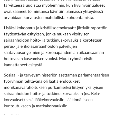
tarvittaessa uudistaa myöhemmin, kun hyvinvointialueet
ovat saaneet toimintansa käyntiin. Samassa yhteydessä
arvioidaan korvausten mahdollista kohdentamista.
Lisäksi kokoomus ja kristillisdemokraatit jättivät raporttiin
täydentävän esityksen, jonka mukaan yksityisen
sairaanhoidon hoito- ja tutkimuskorvauksia korotetaan
perus- ja erikoissairaanhoidon palvelujen
saatavuusongelmien ja koronapandemian aikaansaaman
hoitovelan kasvamisen vuoksi. Muut ryhmät eivät
kannattaneet esitystä.
Sosiaali- ja terveysministeriön asettaman parlamentaarisen
työryhmän tehtävänä oli laatia ehdotukset
monikanavarahoituksen purkamiseksi liittyen yksityisen
sairaanhoidon hoito- ja tutkimuskorvauksiin (ns. Kela-
korvaukset) sekä lääkekorvauksiin, lääkinnälliseen
kuntoutukseen ja matkakorvauksiin.