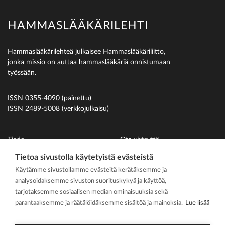
HAMMASLÄÄKÄRILEHTI
Hammaslääkärilehteä julkaisee Hammaslääkäriliitto,
jonka missio on auttaa hammaslääkäriä onnistumaan
työssään.
ISSN 0355-4090 (painettu)
ISSN 2489-5008 (verkkojulkaisu)
Tiede
Ota yhteyttä
Uutiset
Suomen Hammaslääkäriliitto
Tietoa sivustolla käytetyistä evästeistä
Käytämme sivustollamme evästeitä kerätäksemme ja
Ihmiset
analysoidaksemme sivuston suorituskykyä ja käyttöä,
På svenska
tarjotaksemme sosiaalisen median ominaisuuksia sekä
Kirjoitusohjeet
parantaaksemme ja räätälöidäksemme sisältöä ja mainoksia.
Lue lisää
Mediakortti