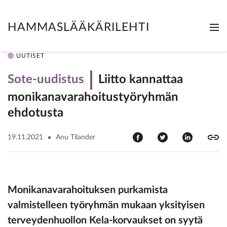
HAMMASLÄÄKÄRILEHTI
Me
Clo
UUTISET
Sote-uudistus
Liitto kannattaa
monikanavarahoitustyöryhmän
ehdotusta
19.11.2021
Anu Tilander
Monikanavarahoituksen purkamista
valmistelleen työryhmän mukaan yksityisen
terveydenhuollon Kela-korvaukset on syytä