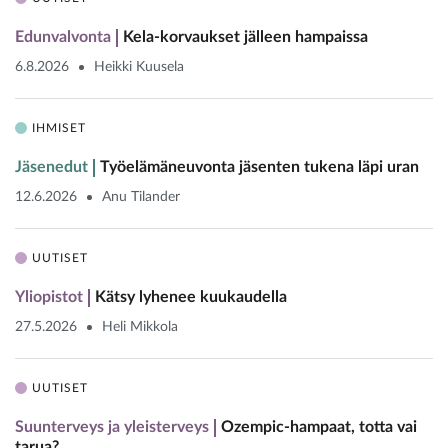
Edunvalvonta
Kela-korvaukset jälleen hampaissa
6.8.2026
Heikki Kuusela
IHMISET
Jäsenedut
Työelämäneuvonta jäsenten tukena läpi uran
12.6.2026
Anu Tilander
UUTISET
Yliopistot
Kätsy lyhenee kuukaudella
27.5.2026
Heli Mikkola
UUTISET
Suunterveys ja yleisterveys
Ozempic-hampaat, totta vai
tarua?