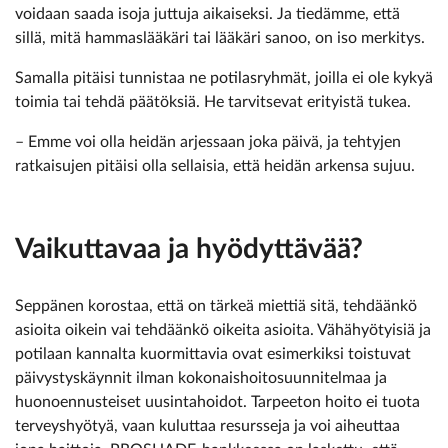
voidaan saada isoja juttuja aikaiseksi. Ja tiedämme, että
sillä, mitä hammaslääkäri tai lääkäri sanoo, on iso merkitys.
Samalla pitäisi tunnistaa ne potilasryhmät, joilla ei ole kykyä
toimia tai tehdä päätöksiä. He tarvitsevat erityistä tukea.
– Emme voi olla heidän arjessaan joka päivä, ja tehtyjen
ratkaisujen pitäisi olla sellaisia, että heidän arkensa sujuu.
Vaikuttavaa ja hyödyttävää?
Seppänen korostaa, että on tärkeä miettiä sitä, tehdäänkö
asioita oikein vai tehdäänkö oikeita asioita. Vähähyötyisiä ja
potilaan kannalta kuormittavia ovat esimerkiksi toistuvat
päivystyskäynnit ilman kokonaishoitosuunnitelmaa ja
huonoennusteiset uusintahoidot. Tarpeeton hoito ei tuota
terveyshyötyä, vaan kuluttaa resursseja ja voi aiheuttaa