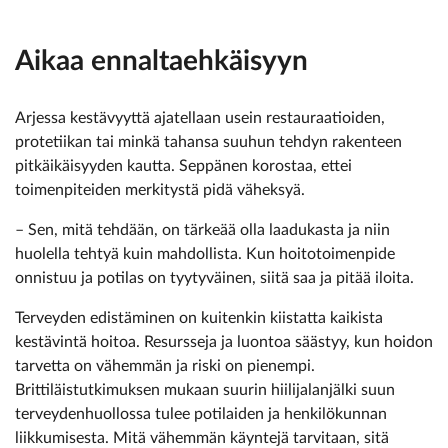
Aikaa ennaltaehkäisyyn
Arjessa kestävyyttä ajatellaan usein restauraatioiden,
protetiikan tai minkä tahansa suuhun tehdyn rakenteen
pitkäikäisyyden kautta. Seppänen korostaa, ettei
toimenpiteiden merkitystä pidä väheksyä.
– Sen, mitä tehdään, on tärkeää olla laadukasta ja niin
huolella tehtyä kuin mahdollista. Kun hoitotoimenpide
onnistuu ja potilas on tyytyväinen, siitä saa ja pitää iloita.
Terveyden edistäminen on kuitenkin kiistatta kaikista
kestävintä hoitoa. Resursseja ja luontoa säästyy, kun hoidon
tarvetta on vähemmän ja riski on pienempi.
Brittiläistutkimuksen mukaan suurin hiilijalanjälki suun
terveydenhuollossa tulee potilaiden ja henkilökunnan
liikkumisesta. Mitä vähemmän käyntejä tarvitaan, sitä