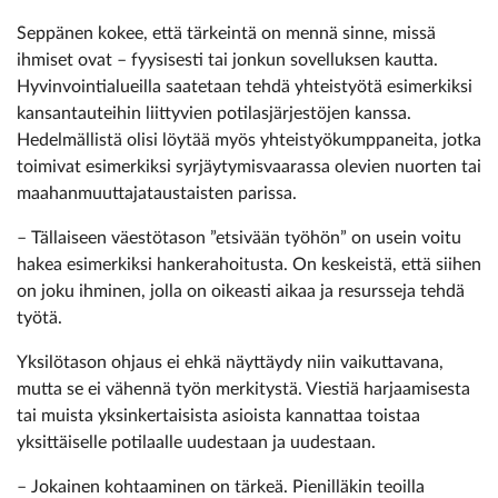
Seppänen kokee, että tärkeintä on mennä sinne, missä
ihmiset ovat – fyysisesti tai jonkun sovelluksen kautta.
Hyvinvointialueilla saatetaan tehdä yhteistyötä esimerkiksi
kansantauteihin liittyvien potilasjärjestöjen kanssa.
Hedelmällistä olisi löytää myös yhteistyökumppaneita, jotka
toimivat esimerkiksi syrjäytymisvaarassa olevien nuorten tai
maahanmuuttajataustaisten parissa.
– Tällaiseen väestötason ”etsivään työhön” on usein voitu
hakea esimerkiksi hankerahoitusta. On keskeistä, että siihen
on joku ihminen, jolla on oikeasti aikaa ja resursseja tehdä
työtä.
Yksilötason ohjaus ei ehkä näyttäydy niin vaikuttavana,
mutta se ei vähennä työn merkitystä. Viestiä harjaamisesta
tai muista yksinkertaisista asioista kannattaa toistaa
yksittäiselle potilaalle uudestaan ja uudestaan.
– Jokainen kohtaaminen on tärkeä. Pienilläkin teoilla