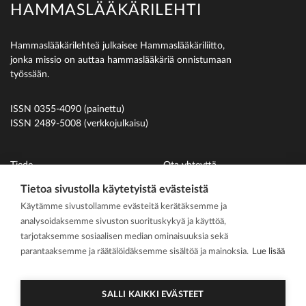
HAMMASLÄÄKÄRILEHTI
Hammaslääkärilehteä julkaisee Hammaslääkäriliitto,
jonka missio on auttaa hammaslääkäriä onnistumaan
työssään.
ISSN 0355-4090 (painettu)
ISSN 2489-5008 (verkkojulkaisu)
Tiede
Ota yhteyttä
Uutiset
Suomen Hammaslääkäriliitto
Tietoa sivustolla käytetyistä evästeistä
Käytämme sivustollamme evästeitä kerätäksemme ja
Ihmiset
analysoidaksemme sivuston suorituskykyä ja käyttöä,
På svenska
tarjotaksemme sosiaalisen median ominaisuuksia sekä
Kirjoitusohjeet
parantaaksemme ja räätälöidäksemme sisältöä ja mainoksia.
Lue lisää
Mediakortti
Media kit
SALLI KAIKKI EVÄSTEET