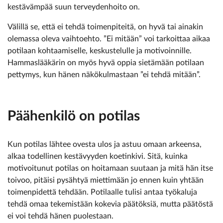
kestävämpää suun terveydenhoito on.
Välillä se, että ei tehdä toimenpiteitä, on hyvä tai ainakin
olemassa oleva vaihtoehto. ”Ei mitään” voi tarkoittaa aikaa
potilaan kohtaamiselle, keskustelulle ja motivoinnille.
Hammaslääkärin on myös hyvä oppia sietämään potilaan
pettymys, kun hänen näkökulmastaan ”ei tehdä mitään”.
Päähenkilö on potilas
Kun potilas lähtee ovesta ulos ja astuu omaan arkeensa,
alkaa todellinen kestävyyden koetinkivi. Sitä, kuinka
motivoitunut potilas on hoitamaan suutaan ja mitä hän itse
toivoo, pitäisi pysähtyä miettimään jo ennen kuin yhtään
toimenpidettä tehdään. Potilaalle tulisi antaa työkaluja
tehdä omaa tekemistään kokevia päätöksiä, mutta päätöstä
ei voi tehdä hänen puolestaan.