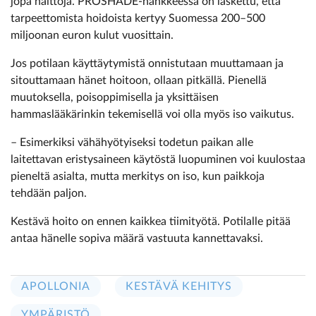
jopa haittoja. ­PROSHADE-hankkeessa on laskettu, että
tarpeettomista hoidoista kertyy Suomessa 200–500
miljoonan euron kulut vuosittain.
Jos potilaan käyttäytymistä onnistutaan muuttamaan ja
sitouttamaan hänet hoitoon, ollaan pitkällä. Pienellä
muutoksella, poisoppimisella ja yksittäisen
hammaslääkärinkin tekemisellä voi olla myös iso vaikutus.
– Esimerkiksi vähähyötyiseksi todetun paikan alle
laitettavan eristysaineen käytöstä luopuminen voi kuulostaa
pieneltä asialta, mutta merkitys on iso, kun paikkoja
tehdään paljon.
Kestävä hoito on ennen kaikkea tiimityötä. Potilalle pitää
antaa hänelle sopiva määrä vastuuta kannettavaksi.
APOLLONIA
KESTÄVÄ KEHITYS
YMPÄRISTÖ